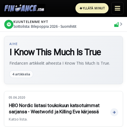
✦
YLLÄTÄ MINUT
KUUNTELEMME NYT
Soittolista: Bilepoppia 2026 - Suomihitit
AIHE
I Know This Much Is True
Findancen artikkelit aiheesta I Know This Much Is True.
4 artikkelia
05.06.2020
HBO Nordic listasi toukokuun katsotuimmat
sarjansa - Westworld ja Killing Eve kärjessä
Katso lista.