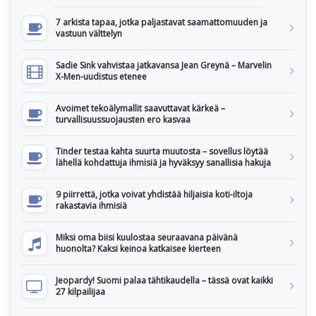
7 arkista tapaa, jotka paljastavat saamattomuuden ja
vastuun välttelyn
Sadie Sink vahvistaa jatkavansa Jean Greynä – Marvelin
X-Men-uudistus etenee
Avoimet tekoälymallit saavuttavat kärkeä –
turvallisuussuojausten ero kasvaa
Tinder testaa kahta suurta muutosta – sovellus löytää
lähellä kohdattuja ihmisiä ja hyväksyy sanallisia hakuja
9 piirrettä, jotka voivat yhdistää hiljaisia koti-iltoja
rakastavia ihmisiä
Miksi oma biisi kuulostaa seuraavana päivänä
huonolta? Kaksi keinoa katkaisee kierteen
Jeopardy! Suomi palaa tähtikaudella – tässä ovat kaikki
27 kilpailijaa