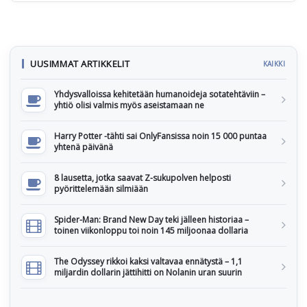
UUSIMMAT ARTIKKELIT
KAIKKI
Yhdysvalloissa kehitetään humanoideja sotatehtäviin –
yhtiö olisi valmis myös aseistamaan ne
Harry Potter -tähti sai OnlyFansissa noin 15 000 puntaa
yhtenä päivänä
8 lausetta, jotka saavat Z-sukupolven helposti
pyörittelemään silmiään
Spider-Man: Brand New Day teki jälleen historiaa –
toinen viikonloppu toi noin 145 miljoonaa dollaria
The Odyssey rikkoi kaksi valtavaa ennätystä – 1,1
miljardin dollarin jättihitti on Nolanin uran suurin