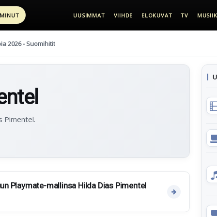
 MINUT
UUSIMMAT
VIIHDE
ELOKUVAT
TV
MUSIIK
pia 2026 - Suomihitit
U
entel
s Pimentel.
kuun Playmate-mallinsa Hilda Dias Pimentel