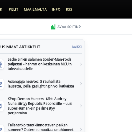
KI
PELIT
MAAILMALTA
INFO
RSS
AVAA SOITIN
USIMMAT ARTIKKELIT
KAIKKI
Sadie Sinkin salainen Spider-Man-rooli
paljastui – hahmo on keskeinen MCU:n
tulevaisuudelle
Asianajaja neuvoo: 3 rauhallista
lausetta, joilla gaslightingin voi katkaista
KPop Demon Hunters -tähti Audrey
Nuna siirtyy Republic Recordsille – uusi
superHuman-single ilmestyy
perjantaina
Tallensitko taas kiinnostavan paikan
someen? Outernet muuttaa unohtuneet