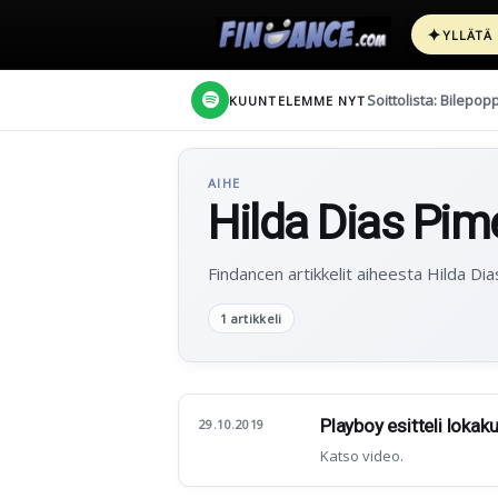
✦
YLLÄTÄ
Soittolista: Bilepop
KUUNTELEMME NYT
AIHE
Hilda Dias Pim
Findancen artikkelit aiheesta Hilda Dia
1 artikkeli
Playboy esitteli loka
29.10.2019
Katso video.