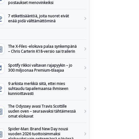
postaukset menovinkeiksi
7 etikettisääntöä, joita nuoret eivät
enää pidä välttämättöminä
The X-Files -elokuva palaa synkempänä
– Chris Carterin K18-versio sai trailerin
Spotify rikkoi valtavan rajapyykin – jo
300 miljoonaa Premium-tilaajaa
9 arkista merkkiä siitä, ettei mies
suhtaudu tapailemaansa ihmiseen
kunnioittavasti
The Odyssey avasi Travis Scottille
uuden oven – seuraavaksi tähtäimessä
omat elokuvat
Spider-Man: Brand New Day nousi
vuoden 2026 tuottoisimmaksi
elokuvaksi vain seitsemässä päivässä