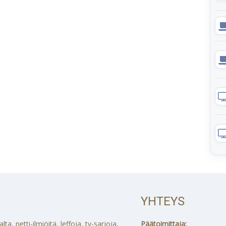
YHTEYS
a, netti-ilmiöitä, leffoja, tv-sarjoja,
Päätoimittaja: