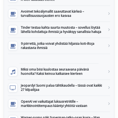
Avoimet tekoälymallit saavuttavat kärkeä –
turvallisuussuojausten ero kasvaa
Tinder testaa kahta suurta muutosta – sovellus löytää
lähellä kohdattuja ihmisiä ja hyväksyy sanallisia hakuja
9 piirrettä, jotka voivat yhdistää hiljaisia koti-iltoja
rakastavia ihmisiä
Miksi oma biisi kuulostaa seuraavana päivänä
huonolta? Kaksi keinoa katkaisee kierteen
Jeopardy! Suomi palaa tähtikaudella – tässä ovat kaikki
27 kilpailijaa
OpenAI vei vaikuttajat luksusretriitille –
markkinointitempaus kääntyi yhtiötä vastaan
Warner-pomo näki Superman-jatko-osan kuvia – Man