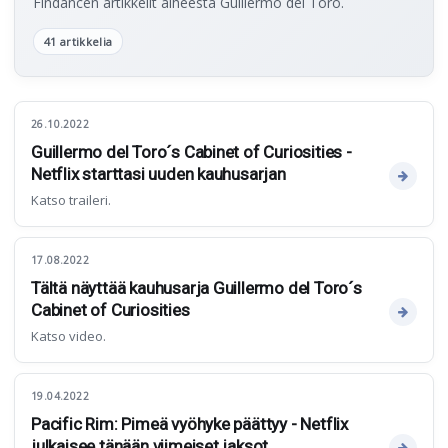
Findancen artikkelit aiheesta Guillermo del Toro.
41 artikkelia
26.10.2022
Guillermo del Toro´s Cabinet of Curiosities -
Netflix starttasi uuden kauhusarjan
Katso traileri.
17.08.2022
Tältä näyttää kauhusarja Guillermo del Toro´s
Cabinet of Curiosities
Katso video.
19.04.2022
Pacific Rim: Pimeä vyöhyke päättyy - Netflix
julkaisee tänään viimeiset jaksot