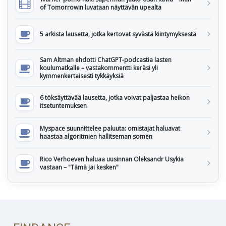
of Tomorrowin luvataan näyttävän upealta
5 arkista lausetta, jotka kertovat syvästä kiintymyksestä
Sam Altman ehdotti ChatGPT-podcastia lasten
koulumatkalle – vastakommentti keräsi yli
kymmenkertaisesti tykkäyksiä
6 töksäyttävää lausetta, jotka voivat paljastaa heikon
itsetuntemuksen
Myspace suunnittelee paluuta: omistajat haluavat
haastaa algoritmien hallitseman somen
Rico Verhoeven haluaa uusinnan Oleksandr Usykia
vastaan – "Tämä jäi kesken"