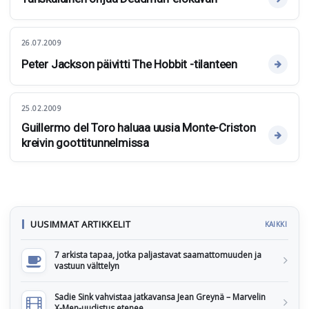
26.07.2009
Peter Jackson päivitti The Hobbit -tilanteen
25.02.2009
Guillermo del Toro haluaa uusia Monte-Criston
kreivin goottitunnelmissa
UUSIMMAT ARTIKKELIT
KAIKKI
7 arkista tapaa, jotka paljastavat saamattomuuden ja
vastuun välttelyn
Sadie Sink vahvistaa jatkavansa Jean Greynä – Marvelin
X-Men-uudistus etenee