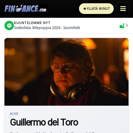
✦
YLLÄTÄ MINUT
KUUNTELEMME NYT
Soittolista: Bilepoppia 2026 - Suomihitit
AIHE
Guillermo del Toro