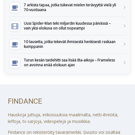
7 arkista tapaa, jotka tukevat mielen terävyyttä vielä yli
70-vuotiaana
Uusi Spider-Man teki miljardin kuudessa päivässä –
vain yksi elokuva on ollut nopeampi
10 lausetta, jotka tekevät ihmisestä henkisesti raskaan
kumppanin
Turun kesän taidehitti saa lisää ilta-aikoja – Frameless
on avoinna enää elokuun ajan
FINDANCE
Hauskoja juttuja, erikoisuuksia maailmalta, netti-ilmiöitä,
leffoja, tv-sarjoja, videopelejä ja musiikkia.
Findance on rekisteröity tavaramerkki. Sivusto voi sisältää