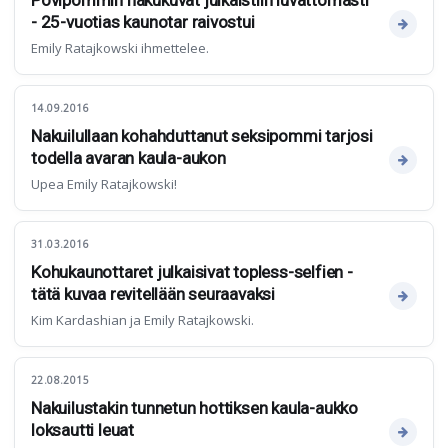
Povipommin nakukuvat julkaistiin luvattomasti
- 25-vuotias kaunotar raivostui
Emily Ratajkowski ihmettelee.
14.09.2016
Nakuilullaan kohahduttanut seksipommi tarjosi
todella avaran kaula-aukon
Upea Emily Ratajkowski!
31.03.2016
Kohukaunottaret julkaisivat topless-selfien -
tätä kuvaa revitellään seuraavaksi
Kim Kardashian ja Emily Ratajkowski.
22.08.2015
Nakuilustakin tunnetun hottiksen kaula-aukko
loksautti leuat