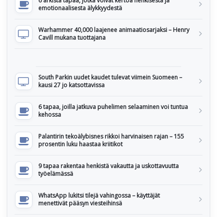
6 arkista tapaa, jotka voivat kertoa henkisestä ja
emotionaalisesta älykkyydestä
Warhammer 40,000 laajenee animaatiosarjaksi – Henry
Cavill mukana tuottajana
South Parkin uudet kaudet tulevat viimein Suomeen –
kausi 27 jo katsottavissa
6 tapaa, joilla jatkuva puhelimen selaaminen voi tuntua
kehossa
Palantirin tekoälybisnes rikkoi harvinaisen rajan – 155
prosentin luku haastaa kriitikot
9 tapaa rakentaa henkistä vakautta ja uskottavuutta
työelämässä
WhatsApp lukitsi tilejä vahingossa – käyttäjät
menettivät pääsyn viesteihinsä