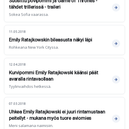
Suosittu povipommi ja Game of Thrones -
tähdet trillerissä - traileri
Sokea Sofia vaarassa.
11.05.2018
Emily Ratajkowskin bileasusta näkyi läpi
Rohkeana New York Cityssa.
12.04.2018
Kurvipommi Emily Ratajkowski käänsi päät
avaralla rintavaollaan
Tyylinvaihdos hetkessä.
07.03.2018
Uhkea Emily Ratajkowski ei juuri rintamustaan
peitellyt - mukana myös tuore aviomies
Meni salamana naimisiin.