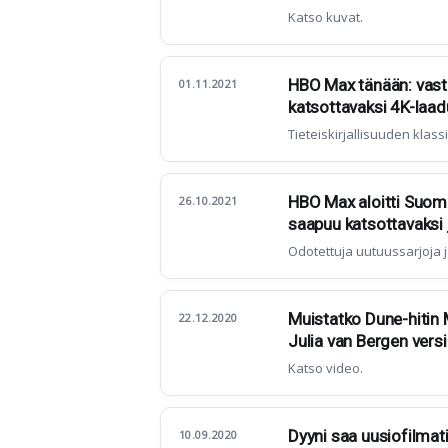
Katso kuvat.
HBO Max tänään: vasta
01.11.2021
katsottavaksi 4K-laad
Tieteiskirjallisuuden klass
HBO Max aloitti Suomes
26.10.2021
saapuu katsottavaksi j
Odotettuja uutuussarjoja j
Muistatko Dune-hitin 
22.12.2020
Julia van Bergen versi
Katso video.
Dyyni saa uusiofilmatis
10.09.2020