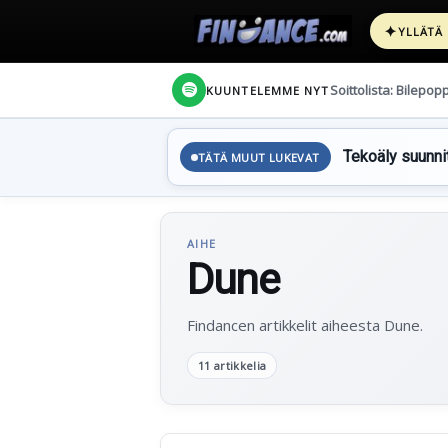
✦
YLLÄTÄ
Soittolista: Bilepop
KUUNTELEMME NYT
Tekoäly suunnit
TÄTÄ MUUT LUKEVAT
AIHE
Dune
Findancen artikkelit aiheesta Dune.
11 artikkelia