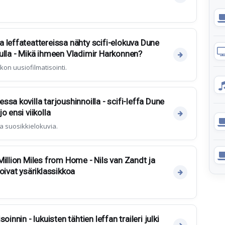
 leffateattereissa nähty scifi-elokuva Dune
ulla - Mikä ihmeen Vladimir Harkonnen?
ikon uusiofilmatisointi.
sa kovilla tarjoushinnoilla - scifi-leffa Dune
o ensi viikolla
a suosikkielokuvia.
Million Miles from Home - Nils van Zandt ja
oivat ysäriklassikkoa
oinnin - lukuisten tähtien leffan traileri julki