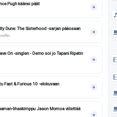
rence Pugh käänsi päät
etty Dune: The Sisterhood -sarjan pääosaan
noffin.
ave On -singlen - Demo soi jo Tapani Ripatin
 Fast & Furious 10 -elokuvaan
quaman-lihaskimppu Jason Momoa viilettää