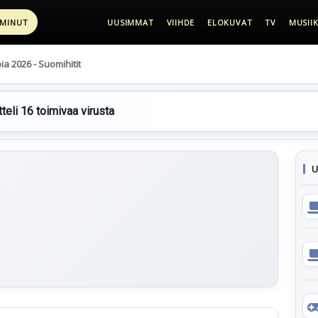
 MINUT
UUSIMMAT
VIIHDE
ELOKUVAT
TV
MUSIIK
pia 2026 - Suomihitit
teli 16 toimivaa virusta
U