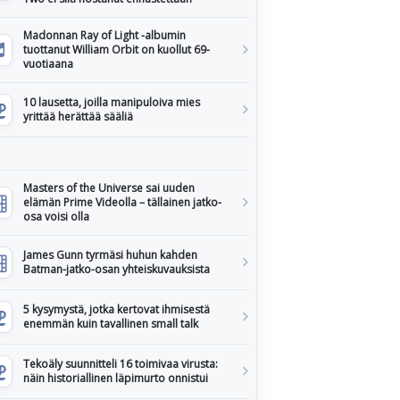
Madonnan Ray of Light -albumin
tuottanut William Orbit on kuollut 69-
vuotiaana
10 lausetta, joilla manipuloiva mies
yrittää herättää sääliä
Masters of the Universe sai uuden
elämän Prime Videolla – tällainen jatko-
osa voisi olla
James Gunn tyrmäsi huhun kahden
Batman-jatko-osan yhteiskuvauksista
5 kysymystä, jotka kertovat ihmisestä
enemmän kuin tavallinen small talk
Tekoäly suunnitteli 16 toimivaa virusta:
näin historiallinen läpimurto onnistui