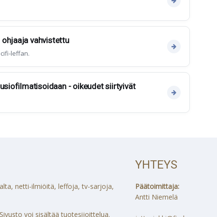
ohjaaja vahvistettu
ifi-leffan.
usiofilmatisoidaan - oikeudet siirtyivät
YHTEYS
a, netti-ilmiöitä, leffoja, tv-sarjoja,
Päätoimittaja:
Antti Niemelä
ivusto voi sisältää tuotesijoittelua.