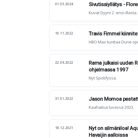
Sivutissiyllätys - Flo
01.03.2024
Kuvat Dyyni 2 -ensi-illasta.
Travis Fimmel kiinnit
10.11.2022
HBO Max tuottaa Dune-spi
Rama julkaisi uuden R
22.04.2022
ohjelmassa 1997
Nyt Spotifyssa.
Jason Momoa pestattu
31.01.2022
Kaahailua luvassa 2023.
Nyt on silmäniloa! A
18.12.2021
Havaijin aalloissa