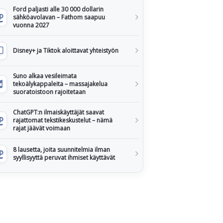
Ford paljasti alle 30 000 dollarin
sähköavolavan – Fathom saapuu
vuonna 2027
Disney+ ja Tiktok aloittavat yhteistyön
Suno alkaa vesileimata
tekoälykappaleita – massajakelua
suoratoistoon rajoitetaan
ChatGPT:n ilmaiskäyttäjät saavat
rajattomat tekstikeskustelut – nämä
rajat jäävät voimaan
8 lausetta, joita suunnitelmia ilman
syyllisyyttä peruvat ihmiset käyttävät