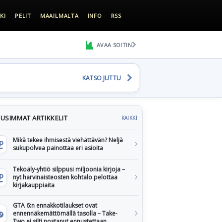
KI
PELIT
MAAILMALTA
INFO
RSS
AVAA SOITIN
KATSO JUTTU
USIMMAT ARTIKKELIT
KAIKKI
Mikä tekee ihmisestä viehättävän? Neljä
sukupolvea painottaa eri asioita
Tekoäly-yhtiö silppusi miljoonia kirjoja –
nyt harvinaisteosten kohtalo pelottaa
kirjakauppiaita
GTA 6:n ennakkotilaukset ovat
ennennäkemättömällä tasolla – Take-
Two ei silti nostanut ennustettaan