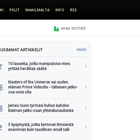
KI
PELIT
MAAILMALTA
INFO
RSS
AVAA SOITIN
USIMMAT ARTIKKELIT
KAIKKI
10 lausetta, joilla manipuloiva mies
yrittää herättää sääliä
Masters of the Universe sai uuden
elämän Prime Videolla – tällainen jatko-
osa voisi olla
James Gunn tyrmäsi huhun kahden
Batman-jatko-osan yhteiskuvauksista
5 kysymystä, jotka kertovat ihmisestä
enemmän kuin tavallinen small talk