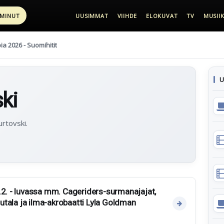
 MINUT
UUSIMMAT
VIIHDE
ELOKUVAT
TV
MUSIIK
pia 2026 - Suomihitit
U
ki
urtovski.
.2. - luvassa mm. Cageriders-surmanajajat,
Hautala ja ilma-akrobaatti Lyla Goldman