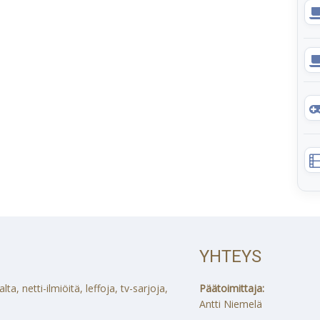
YHTEYS
a, netti-ilmiöitä, leffoja, tv-sarjoja,
Päätoimittaja:
Antti Niemelä