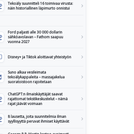
Tekoäly suunnitteli 16 toimivaa virusta:
näin historiallinen läpimurto onnistui
Ford paljasti alle 30 000 dollarin
sähköavolavan – Fathom saapuu
vuonna 2027
Disney+ ja Tiktok aloittavat yhteistyön
Suno alkaa vesileimata
tekoälykappaleita – massajakelua
suoratoistoon rajoitetaan
ChatGPT:n ilmaiskäyttäjät saavat
rajattomat tekstikeskustelut – nämä
rajat jäävät voimaan
8 lausetta, joita suunnitelmia ilman
syyllisyyttä peruvat ihmiset käyttävät