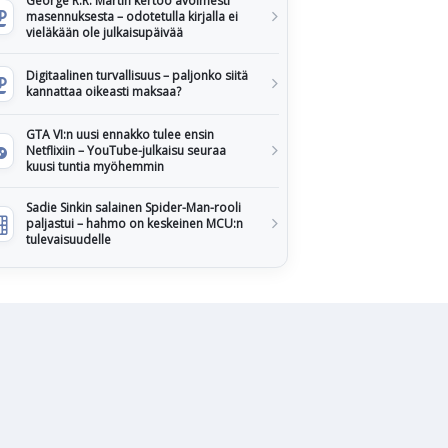
George R.R. Martin kertoo avoimesti
masennuksesta – odotetulla kirjalla ei
vieläkään ole julkaisupäivää
Digitaalinen turvallisuus – paljonko siitä
kannattaa oikeasti maksaa?
GTA VI:n uusi ennakko tulee ensin
Netflixiin – YouTube-julkaisu seuraa
kuusi tuntia myöhemmin
Sadie Sinkin salainen Spider-Man-rooli
paljastui – hahmo on keskeinen MCU:n
tulevaisuudelle