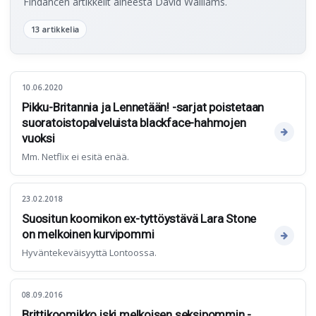
Findancen artikkelit aiheesta David Walliams.
13 artikkelia
10.06.2020
Pikku-Britannia ja Lennetään! -sarjat poistetaan
suoratoistopalveluista blackface-hahmojen
vuoksi
Mm. Netflix ei esitä enää.
23.02.2018
Suositun koomikon ex-tyttöystävä Lara Stone
on melkoinen kurvipommi
Hyväntekeväisyyttä Lontoossa.
08.09.2016
Brittikoomikko iski melkoisen seksipommin -