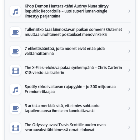
KPop Demon Hunters -tähti Audrey Nuna siirtyy
Republic Recordsille – uusi superHuman-single
ilmestyy perjantaina
Tallensitko taas kiinnostavan paikan someen? Outernet
muuttaa unohtuneet postaukset menovinkeiksi
7 etikettisääntöä, joita nuoret eivät enää pidä
välttämättöminä
The X-Files -elokuva palaa synkempänä – Chris Carterin
K18-versio sai trailerin
Spotify rikkoi valtavan rajapyykin – jo 300 miljoonaa
Premium-tilaajaa
9 arkista merkkiä siitä, ettei mies suhtaudu
tapailemaansa ihmiseen kunnioittavasti
The Odyssey avasi Travis Scottille uuden oven –
seuraavaksi tähtäimessä omat elokuvat