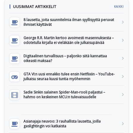
UUSIMMAT ARTIKKELIT
KAIKKI
8 lausetta, joita suunnitelmia ilman syyllisyyttä peruvat
ihmiset käyttävät
George R.R. Martin kertoo avoimesti masennuksesta –
odotetulla kirjalla ei vieläkään ole julkaisupäivää
Digitaalinen turvallisuus – paljonko siitä kannattaa
oikeasti maksaa?
GTA VI:n uusi ennakko tulee ensin Netflixiin – YouTube-
julkaisu seuraa kuusi tuntia myöhemmin
Sadie Sinkin salainen Spider-Man-rooli paljastui –
hahmo on keskeinen MCU:n tulevaisuudelle
Asianajaja neuvoo: 3 rauhallista lausetta, joilla
gaslightingin voi katkaista