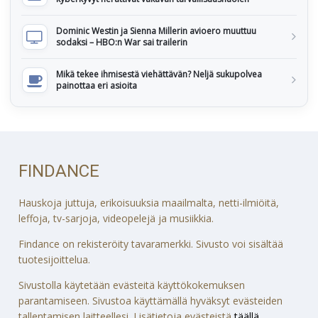
Dominic Westin ja Sienna Millerin avioero muuttuu
sodaksi – HBO:n War sai trailerin
Mikä tekee ihmisestä viehättävän? Neljä sukupolvea
painottaa eri asioita
FINDANCE
Hauskoja juttuja, erikoisuuksia maailmalta, netti-ilmiöitä,
leffoja, tv-sarjoja, videopelejä ja musiikkia.
Findance on rekisteröity tavaramerkki. Sivusto voi sisältää
tuotesijoittelua.
Sivustolla käytetään evästeitä käyttökokemuksen
parantamiseen. Sivustoa käyttämällä hyväksyt evästeiden
tallentamisen laitteellesi. Lisätietoja evästeistä
täällä
.