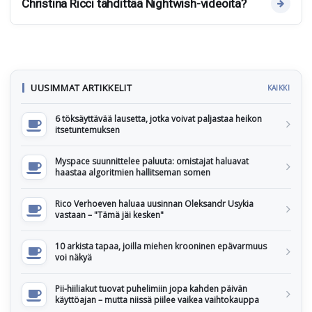
Christina Ricci tähdittää Nightwish-videoita?
UUSIMMAT ARTIKKELIT
KAIKKI
6 töksäyttävää lausetta, jotka voivat paljastaa heikon
itsetuntemuksen
Myspace suunnittelee paluuta: omistajat haluavat
haastaa algoritmien hallitseman somen
Rico Verhoeven haluaa uusinnan Oleksandr Usykia
vastaan – "Tämä jäi kesken"
10 arkista tapaa, joilla miehen krooninen epävarmuus
voi näkyä
Pii-hiiliakut tuovat puhelimiin jopa kahden päivän
käyttöajan – mutta niissä piilee vaikea vaihtokauppa