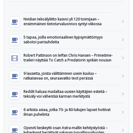
Nvidian tekoälyliitto kasvoi yli 120 toimijaan –
ensimmäinen tietoturvaluonnos syntyi viikossa
5 tapaa, joilla emotionaalinen kypsymättömyys
sabotoi parisuhdetta
Robert Pattinson on leffan Chris Hansen – Primetime-
traileri näyttää To Catch a Predatorin synkän nousun
9 lausetta, joista välittäminen usein kuuluu –
ratkaisevaa on, seuraavatko teot perässä
Reddit haluaa madaltaa uusien käyttäjien esteitä –
tekoäly voi vähentää karman merkitystä
6 arkista asiaa, jotka 70- ja 80-lukujen lapset hoitivat
ilman puhelinta
OpenAI keskeytti osan Astra-mallin kehitystyöstä –
kyberkyvyt herättivät vakavan turvallisuushuolen