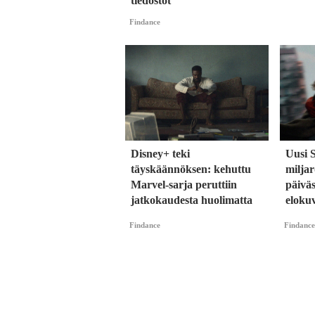
tiedostot
Findance
Disney+ teki
Uusi 
täyskäännöksen: kehuttu
milja
Marvel-sarja peruttiin
päiväs
jatkokaudesta huolimatta
eloku
Findance
Findance