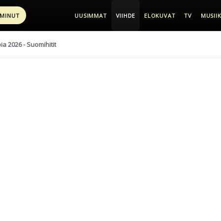
 MINUT
UUSIMMAT
VIIHDE
ELOKUVAT
TV
MUSIIK
pia 2026 - Suomihitit