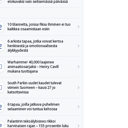
elokuvaksi vain seitsemässä päivässä
10 tilannetta, joissa fiksu ihminen ei tuo
kaikkea osaamistaan esiin
6 arkista tapaa, jotka voivat kertoa
henkisestä ja emotionaalisesta
älykkyydestä
Warhammer 40,000 laajenee
animaatiosarjaksi – Henry Cavill
mukana tuottajana
South Parkin uudet kaudet tulevat
viimein Suomeen – kausi 27 jo
katsottavissa
6 tapaa, joilla jatkuva puhelimen
selaaminen voi tuntua kehossa
Palantirin tekoälybisnes rikkoi
harvinaisen rajan – 155 prosentin luku