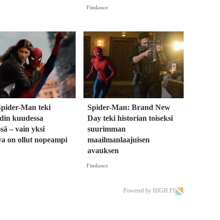
Findance
Spider-Man teki
Spider-Man: Brand New
rdin kuudessa
Day teki historian toiseksi
sä – vain yksi
suurimman
va on ollut nopeampi
maailmanlaajuisen
avauksen
Findance
Powered by HIGH.FI