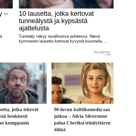
setta, jotka tekevät
90-luvun kulttikomedia saa
stä henkisesti
jatkoa – Alicia Silverstone
an kumppanin
palaa Cheriksi teinityttären
äitinä