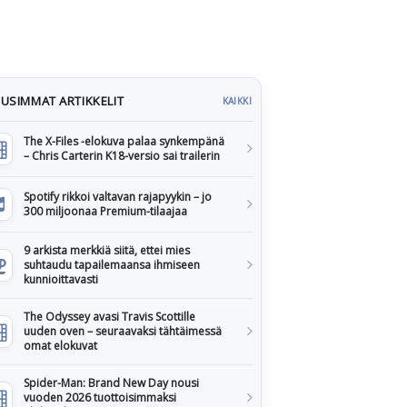
USIMMAT ARTIKKELIT
KAIKKI
The X-Files -elokuva palaa synkempänä
– Chris Carterin K18-versio sai trailerin
Spotify rikkoi valtavan rajapyykin – jo
300 miljoonaa Premium-tilaajaa
9 arkista merkkiä siitä, ettei mies
suhtaudu tapailemaansa ihmiseen
kunnioittavasti
The Odyssey avasi Travis Scottille
uuden oven – seuraavaksi tähtäimessä
omat elokuvat
Spider-Man: Brand New Day nousi
vuoden 2026 tuottoisimmaksi