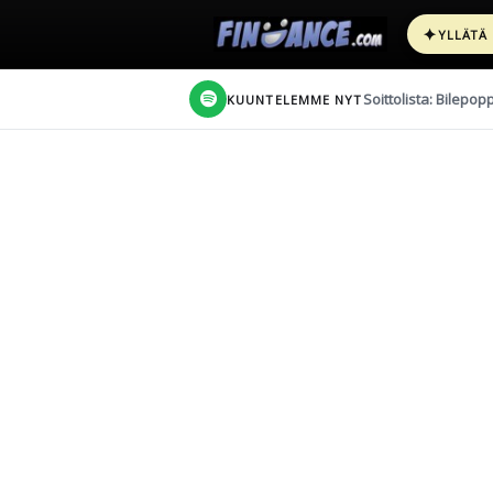
✦
YLLÄTÄ
Soittolista: Bilepop
KUUNTELEMME NYT