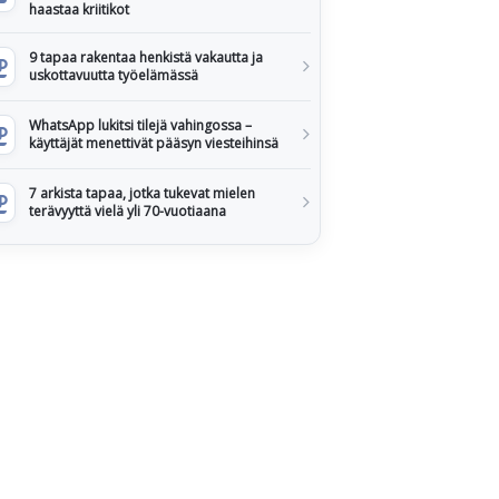
haastaa kriitikot
9 tapaa rakentaa henkistä vakautta ja
uskottavuutta työelämässä
WhatsApp lukitsi tilejä vahingossa –
käyttäjät menettivät pääsyn viesteihinsä
7 arkista tapaa, jotka tukevat mielen
terävyyttä vielä yli 70-vuotiaana