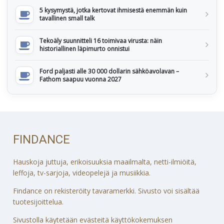
5 kysymystä, jotka kertovat ihmisestä enemmän kuin
tavallinen small talk
Tekoäly suunnitteli 16 toimivaa virusta: näin
historiallinen läpimurto onnistui
Ford paljasti alle 30 000 dollarin sähköavolavan –
Fathom saapuu vuonna 2027
FINDANCE
Hauskoja juttuja, erikoisuuksia maailmalta, netti-ilmiöitä,
leffoja, tv-sarjoja, videopelejä ja musiikkia.
Findance on rekisteröity tavaramerkki. Sivusto voi sisältää
tuotesijoittelua.
Sivustolla käytetään evästeitä käyttökokemuksen