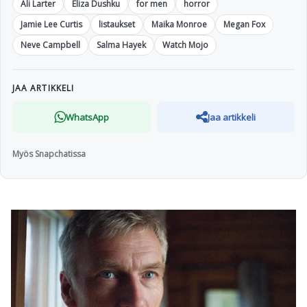
Ali Larter
Eliza Dushku
for men
horror
Jamie Lee Curtis
listaukset
Maika Monroe
Megan Fox
Neve Campbell
Salma Hayek
Watch Mojo
JAA ARTIKKELI
WhatsApp
Jaa artikkeli
Myös Snapchatissa