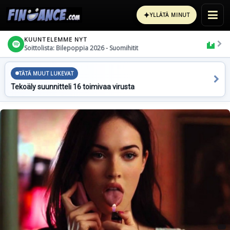
✦
YLLÄTÄ MINUT
KUUNTELEMME NYT
Soittolista: Bilepoppia 2026 - Suomihitit
TÄTÄ MUUT LUKEVAT
Tekoäly suunnitteli 16 toimivaa virusta