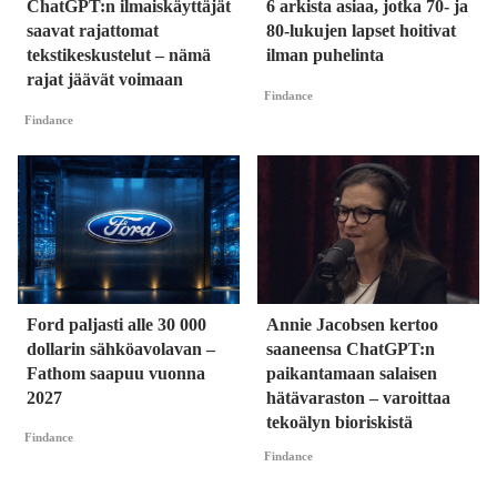
ChatGPT:n ilmaiskäyttäjät
6 arkista asiaa, jotka 70- ja
saavat rajattomat
80-lukujen lapset hoitivat
tekstikeskustelut – nämä
ilman puhelinta
rajat jäävät voimaan
Findance
Findance
Ford paljasti alle 30 000
Annie Jacobsen kertoo
dollarin sähköavolavan –
saaneensa ChatGPT:n
Fathom saapuu vuonna
paikantamaan salaisen
2027
hätävaraston – varoittaa
tekoälyn bioriskistä
Findance
Findance