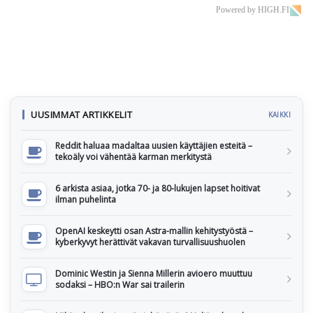
Powered by HIGH.FI
UUSIMMAT ARTIKKELIT
KAIKKI
Reddit haluaa madaltaa uusien käyttäjien esteitä –
tekoäly voi vähentää karman merkitystä
6 arkista asiaa, jotka 70- ja 80-lukujen lapset hoitivat
ilman puhelinta
OpenAI keskeytti osan Astra-mallin kehitystyöstä –
kyberkyvyt herättivät vakavan turvallisuushuolen
Dominic Westin ja Sienna Millerin avioero muuttuu
sodaksi – HBO:n War sai trailerin