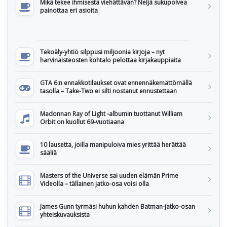
Mikä tekee ihmisestä viehättävän? Neljä sukupolvea
painottaa eri asioita
Tekoäly-yhtiö silppusi miljoonia kirjoja – nyt
harvinaisteosten kohtalo pelottaa kirjakauppiaita
GTA 6:n ennakkotilaukset ovat ennennäkemättömällä
tasolla – Take-Two ei silti nostanut ennustettaan
Madonnan Ray of Light -albumin tuottanut William
Orbit on kuollut 69-vuotiaana
10 lausetta, joilla manipuloiva mies yrittää herättää
sääliä
Masters of the Universe sai uuden elämän Prime
Videolla – tällainen jatko-osa voisi olla
James Gunn tyrmäsi huhun kahden Batman-jatko-osan
yhteiskuvauksista