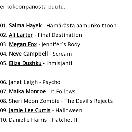
ei kokoonpanosta puutu.
01.
Salma Hayek
- Hämärästä aamunkoittoon
02.
Ali Larter
- Final Destination
03.
Megan Fox
- Jennifer´s Body
04.
Neve Campbell
- Scream
05.
Eliza Dushku
- Ihmisjahti
06. Janet Leigh - Psycho
07.
Maika Monroe
- It Follows
08. Sheri Moon Zombie - The Devil´s Rejects
09.
Jamie Lee Curtis
- Halloween
10. Danielle Harris - Hatchet II