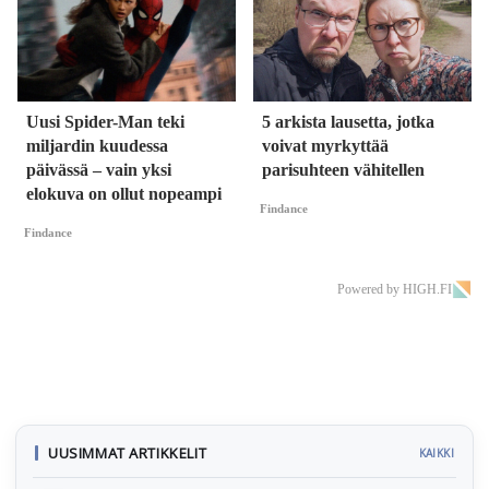
Uusi Spider-Man teki
5 arkista lausetta, jotka
miljardin kuudessa
voivat myrkyttää
päivässä – vain yksi
parisuhteen vähitellen
elokuva on ollut nopeampi
Findance
Findance
Powered by HIGH.FI
UUSIMMAT ARTIKKELIT
KAIKKI