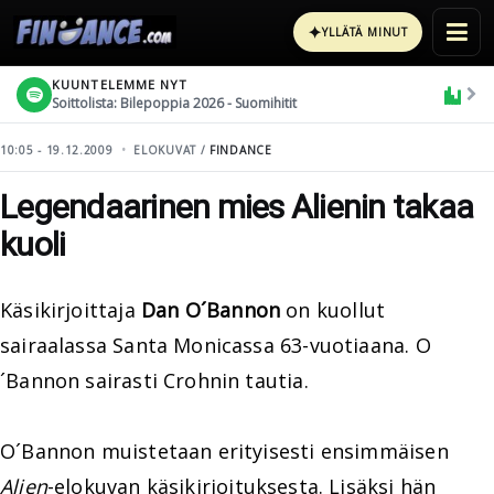
✦
YLLÄTÄ MINUT
KUUNTELEMME NYT
Soittolista: Bilepoppia 2026 - Suomihitit
10:05 - 19.12.2009
ELOKUVAT /
FINDANCE
Legendaarinen mies Alienin takaa
kuoli
Käsikirjoittaja
Dan O´Bannon
on kuollut
sairaalassa Santa Monicassa 63-vuotiaana. O
´Bannon sairasti Crohnin tautia.
O´Bannon muistetaan erityisesti ensimmäisen
Alien
-elokuvan käsikirjoituksesta. Lisäksi hän