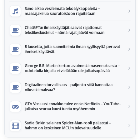
Suno alkaa vesileimata tekoälykappaleita –
massajakelua suoratoistoon rajoitetaan
ChatGPT:n ilmaiskäyttäjät saavat rajattomat
tekstikeskustelut – nämä rajat jäävät voimaan
8 lausetta, joita suunnitelmia ilman syyllisyyttä peruvat
ihmiset käyttävät
George R.R. Martin kertoo avoimesti masennuksesta –
odotetulla kirjalla ei vieläkään ole julkaisupäivää
Digitaalinen turvallisuus – paljonko siitä kannattaa
oikeasti maksaa?
GTA VI:n uusi ennakko tulee ensin Netflixiin – YouTube-
julkaisu seuraa kuusi tuntia myöhemmin
Sadie Sinkin salainen Spider-Man-rooli paljastui –
hahmo on keskeinen MCU:n tulevaisuudelle