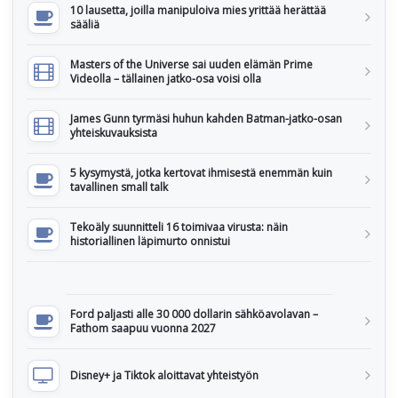
10 lausetta, joilla manipuloiva mies yrittää herättää
sääliä
Masters of the Universe sai uuden elämän Prime
Videolla – tällainen jatko-osa voisi olla
James Gunn tyrmäsi huhun kahden Batman-jatko-osan
yhteiskuvauksista
5 kysymystä, jotka kertovat ihmisestä enemmän kuin
tavallinen small talk
Tekoäly suunnitteli 16 toimivaa virusta: näin
historiallinen läpimurto onnistui
Ford paljasti alle 30 000 dollarin sähköavolavan –
Fathom saapuu vuonna 2027
Disney+ ja Tiktok aloittavat yhteistyön