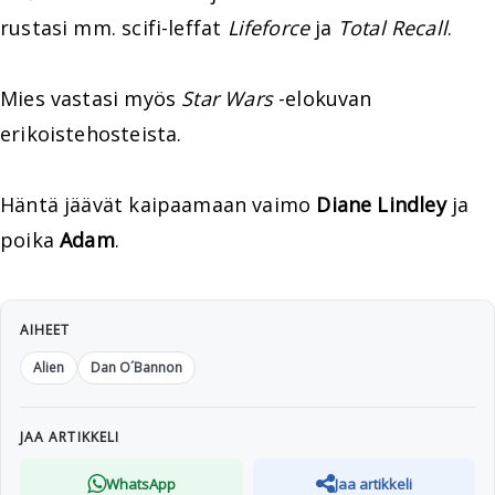
rustasi mm. scifi-leffat
Lifeforce
ja
Total Recall
.
Mies vastasi myös
Star Wars
-elokuvan
erikoistehosteista.
Häntä jäävät kaipaamaan vaimo
Diane Lindley
ja
poika
Adam
.
AIHEET
Alien
Dan O´Bannon
JAA ARTIKKELI
WhatsApp
Jaa artikkeli