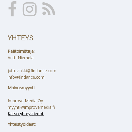
YHTEYS
Päätoimittaja:
Antti Niemelä
juttuvinkki@findance.com
info@findance.com
Mainosmyynti:
Improve Media Oy
myynti@improvemedia.fi
Katso yhteystiedot
Yhteistyöideat: