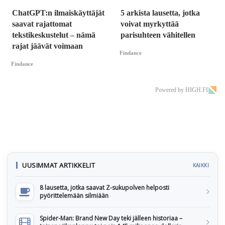
ChatGPT:n ilmaiskäyttäjät
5 arkista lausetta, jotka
saavat rajattomat
voivat myrkyttää
tekstikeskustelut – nämä
parisuhteen vähitellen
rajat jäävät voimaan
Findance
Findance
Powered by HIGH.FI
UUSIMMAT ARTIKKELIT
KAIKKI
8 lausetta, jotka saavat Z-sukupolven helposti
pyörittelemään silmiään
Spider-Man: Brand New Day teki jälleen historiaa –