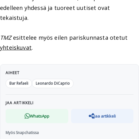
edelleen yhdessä ja tuoreet uutiset ovat
tekaistuja.
TMZ
esittelee myös eilen pariskunnasta otetut
yhteiskuvat
.
AIHEET
Bar Refaeli
Leonardo DiCaprio
JAA ARTIKKELI
WhatsApp
Jaa artikkeli
Myös Snapchatissa