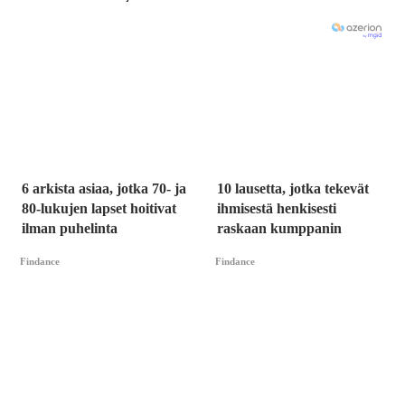
6 arkista asiaa, jotka 70- ja
10 lausetta, jotka tekevät
80-lukujen lapset hoitivat
ihmisestä henkisesti
ilman puhelinta
raskaan kumppanin
Findance
Findance