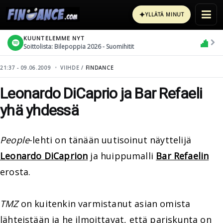
✦
YLLÄTÄ MINUT
KUUNTELEMME NYT
Soittolista: Bilepoppia 2026 - Suomihitit
21:37 - 09.06.2009
VIIHDE /
FINDANCE
Leonardo DiCaprio ja Bar Refaeli
yhä yhdessä
People
-lehti on tänään uutisoinut näyttelijä
Leonardo DiCaprion
ja huippumalli
Bar Refaelin
erosta.
TMZ
on kuitenkin varmistanut asian omista
lähteistään ja he ilmoittavat, että pariskunta on