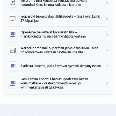
Miksi oma biisi kuulostaa seuraavana päivänä
huonolta? Kaksi keinoa katkaisee kierteen
Jeopardy! Suomi palaa tähtikaudella – tässä ovat kaikki
27 kilpailijaa
OpenAI vei vaikuttajat luksusretriitille –
markkinointitempaus kääntyi yhtiötä vastaan
Warner-pomo näki Superman-jatko-osan kuvia – Man
of Tomorrowin luvataan näyttävän upealta
5 arkista lausetta, jotka kertovat syvästä kiintymyksestä
Sam Altman ehdotti ChatGPT-podcastia lasten
koulumatkalle – vastakommentti keräsi yli
kymmenkertaisesti tykkäyksiä