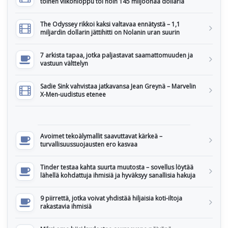
toinen viikonloppu toi noin 145 miljoonaa dollaria
The Odyssey rikkoi kaksi valtavaa ennätystä – 1,1
miljardin dollarin jättihitti on Nolanin uran suurin
7 arkista tapaa, jotka paljastavat saamattomuuden ja
vastuun välttelyn
Sadie Sink vahvistaa jatkavansa Jean Greynä – Marvelin
X-Men-uudistus etenee
Avoimet tekoälymallit saavuttavat kärkeä –
turvallisuussuojausten ero kasvaa
Tinder testaa kahta suurta muutosta – sovellus löytää
lähellä kohdattuja ihmisiä ja hyväksyy sanallisia hakuja
9 piirrettä, jotka voivat yhdistää hiljaisia koti-iltoja
rakastavia ihmisiä