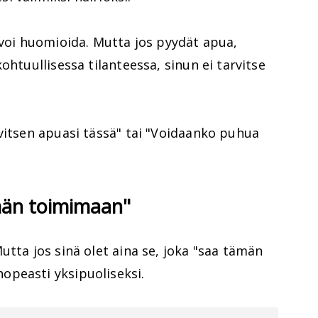
 voi huomioida. Mutta jos pyydät apua,
ohtuullisessa tilanteessa, sinun ei tarvitse
vitsen apuasi tässä" tai "Voidaanko puhua
ämän toimimaan"
utta jos sinä olet aina se, joka "saa tämän
peasti yksipuoliseksi.