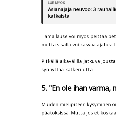
LUE MYÖS
Asianajaja neuvoo: 3 rauhallis
katkaista
Tämä lause voi myös peittää pe
mutta sisällä voi kasvaa ajatus: 
Pitkällä aikavälillä jatkuva jous
synnyttää katkeruutta.
5. "En ole ihan varma, m
Muiden mielipiteen kysyminen on 
päätöksissä. Mutta jos et koska