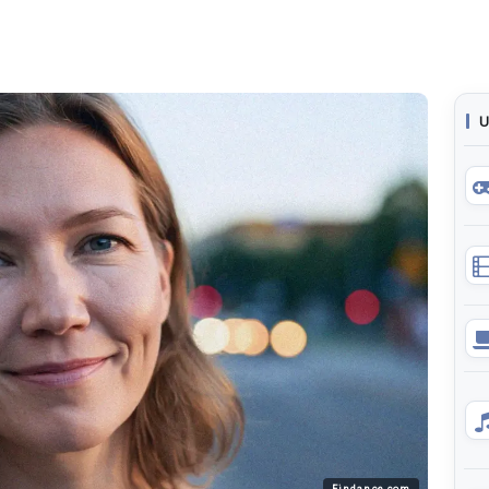
U
Findance.com