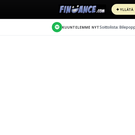
✦
YLLÄTÄ
Soittolista: Bilepop
KUUNTELEMME NYT