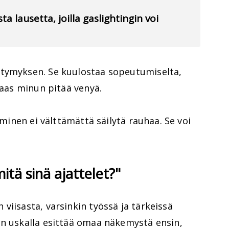
ta lausetta, joilla gaslightingin voi
ttymyksen. Se kuulostaa sopeutumiselta,
taas minun pitää venyä.
taminen ei välttämättä säilytä rauhaa. Se voi
itä sinä ajattelet?"
viisasta, varsinkin työssä ja tärkeissä
an uskalla esittää omaa näkemystä ensin,