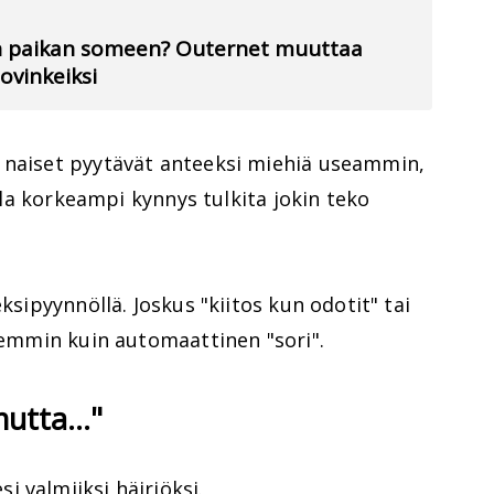
an paikan someen? Outernet muuttaa
vinkeiksi
 naiset pyytävät anteeksi miehiä useammin,
olla korkeampi kynnys tulkita jokin teko
ksipyynnöllä. Joskus "kiitos kun odotit" tai
aremmin kuin automaattinen "sori".
mutta..."
 valmiiksi häiriöksi.