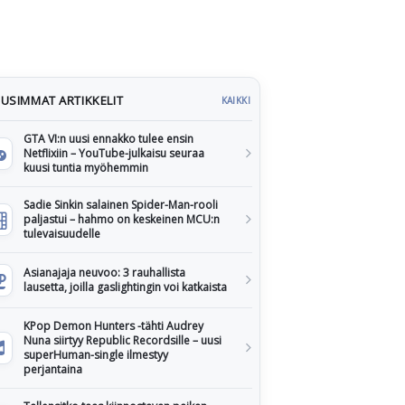
USIMMAT ARTIKKELIT
KAIKKI
GTA VI:n uusi ennakko tulee ensin
Netflixiin – YouTube-julkaisu seuraa
kuusi tuntia myöhemmin
Sadie Sinkin salainen Spider-Man-rooli
paljastui – hahmo on keskeinen MCU:n
tulevaisuudelle
Asianajaja neuvoo: 3 rauhallista
lausetta, joilla gaslightingin voi katkaista
KPop Demon Hunters -tähti Audrey
Nuna siirtyy Republic Recordsille – uusi
superHuman-single ilmestyy
perjantaina