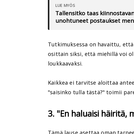
LUE MYÖS
Tallensitko taas kiinnostav
unohtuneet postaukset meno
Tutkimuksessa on havaittu, että
osittain siksi, että miehillä voi 
loukkaavaksi.
Kaikkea ei tarvitse aloittaa antee
"saisinko tulla tästä?" toimii p
3. "En haluaisi häiritä, 
Tämä lause asettaa oman tarpeesi