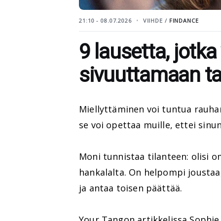
21:10 - 08.07.2026
VIIHDE /
FINDANCE
9 lausetta, jotk
sivuuttamaan ta
Miellyttäminen voi tuntua rauhan 
se voi opettaa muille, ettei sinun
Moni tunnistaa tilanteen: olisi
hankalalta. On helpompi joustaa
ja antaa toisen päättää.
Your Tangon artikkelissa Sophie B