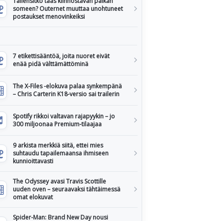
Tallensitko taas kiinnostavan paikan
someen? Outernet muuttaa unohtuneet
postaukset menovinkeiksi
7 etikettisääntöä, joita nuoret eivät
enää pidä välttämättöminä
The X-Files -elokuva palaa synkempänä
– Chris Carterin K18-versio sai trailerin
Spotify rikkoi valtavan rajapyykin – jo
300 miljoonaa Premium-tilaajaa
9 arkista merkkiä siitä, ettei mies
suhtaudu tapailemaansa ihmiseen
kunnioittavasti
The Odyssey avasi Travis Scottille
uuden oven – seuraavaksi tähtäimessä
omat elokuvat
Spider-Man: Brand New Day nousi