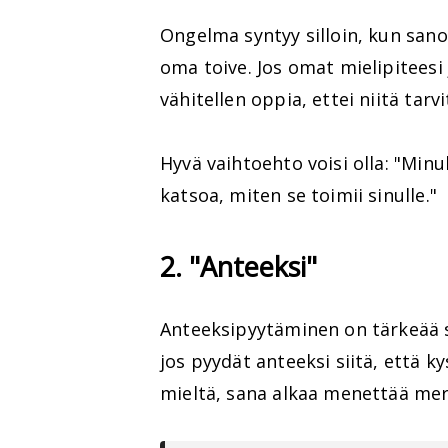
Ongelma syntyy silloin, kun sanot
oma toive. Jos omat mielipiteesi 
vähitellen oppia, ettei niitä tarv
Hyvä vaihtoehto voisi olla: "Min
katsoa, miten se toimii sinulle."
2. "Anteeksi"
Anteeksipyytäminen on tärkeää si
jos pyydät anteeksi siitä, että kys
mieltä, sana alkaa menettää mer