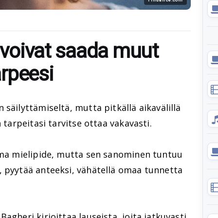
a voivat saada muut
rpeesi
säilyttämiseltä, mutta pitkällä aikavälillä
 tarpeitasi tarvitse ottaa vakavasti.
 oma mielipide, mutta sen sanominen tuntuu
, pyytää anteeksi, vähätellä omaa tunnetta
agheri kirjoittaa lauseista, joita jatkuvasti