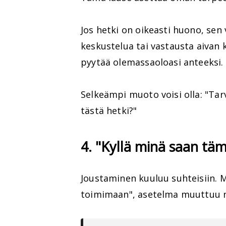
Jos hetki on oikeasti huono, sen
keskustelua tai vastausta aivan k
pyytää olemassaoloasi anteeksi.
Selkeämpi muoto voisi olla: "Tar
tästä hetki?"
4. "Kyllä minä saan t
Joustaminen kuuluu suhteisiin. M
toimimaan", asetelma muuttuu no