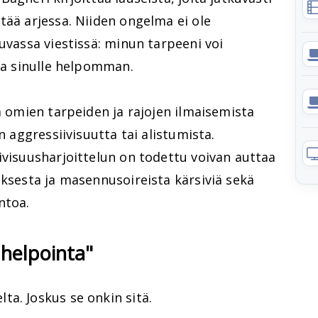
tää arjessa. Niiden ongelma ei ole
tuvassa viestissä: minun tarpeeni voi
sta sinulle helpomman.
aa omien tarpeiden ja rajojen ilmaisemista
n aggressiivisuutta tai alistumista.
ivisuusharjoittelun on todettu voivan auttaa
uksesta ja masennusoireista kärsiviä sekä
ntoa.
 helpointa"
a. Joskus se onkin sitä.