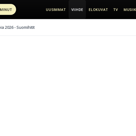
 MINUT
UUSIMMAT
VIIHDE
ELOKUVAT
TV
MUSIIK
pia 2026 - Suomihitit