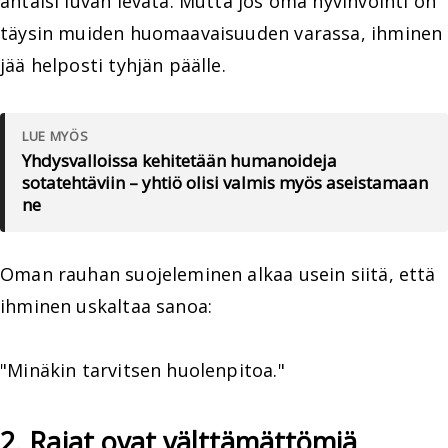
antaisi luvan levätä. Mutta jos oma hyvinvointi on
täysin muiden huomaavaisuuden varassa, ihminen
jää helposti tyhjän päälle.
LUE MYÖS
Yhdysvalloissa kehitetään humanoideja
sotatehtäviin – yhtiö olisi valmis myös aseistamaan
ne
Oman rauhan suojeleminen alkaa usein siitä, että
ihminen uskaltaa sanoa:
"Minäkin tarvitsen huolenpitoa."
2. Rajat ovat välttämättömiä