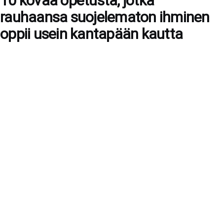
10 kovaa opetusta, jotka
rauhaansa suojelematon ihminen
oppii usein kantapään kautta