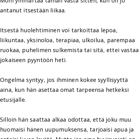
Moni ymmärtää tämän vasta sitten, kun on jo
antanut itsestään liikaa.
Itsestä huolehtiminen voi tarkoittaa lepoa,
liikuntaa, yksinoloa, terapiaa, ulkoilua, parempaa
ruokaa, puhelimen sulkemista tai sitä, ettei vastaa
jokaiseen pyyntöön heti.
Ongelma syntyy, jos ihminen kokee syyllisyyttä
aina, kun hän asettaa omat tarpeensa hetkeksi
etusijalle.
Silloin hän saattaa alkaa odottaa, että joku muu
huomaisi hänen uupumuksensa, tarjoaisi apua ja