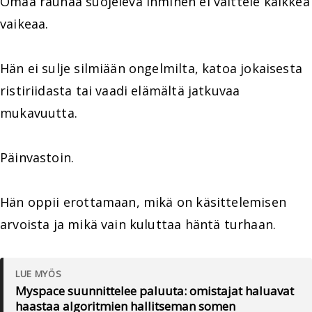
Omaa rauhaa suojeleva ihminen ei välttele kaikkea
vaikeaa.
Hän ei sulje silmiään ongelmilta, katoa jokaisesta
ristiriidasta tai vaadi elämältä jatkuvaa
mukavuutta.
Päinvastoin.
Hän oppii erottamaan, mikä on käsittelemisen
arvoista ja mikä vain kuluttaa häntä turhaan.
LUE MYÖS
Myspace suunnittelee paluuta: omistajat haluavat
haastaa algoritmien hallitseman somen