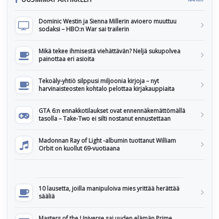
Dominic Westin ja Sienna Millerin avioero muuttuu
sodaksi – HBO:n War sai trailerin
Mikä tekee ihmisestä viehättävän? Neljä sukupolvea
painottaa eri asioita
Tekoäly-yhtiö silppusi miljoonia kirjoja – nyt
harvinaisteosten kohtalo pelottaa kirjakauppiaita
GTA 6:n ennakkotilaukset ovat ennennäkemättömällä
tasolla – Take-Two ei silti nostanut ennustettaan
Madonnan Ray of Light -albumin tuottanut William
Orbit on kuollut 69-vuotiaana
10 lausetta, joilla manipuloiva mies yrittää herättää
sääliä
Masters of the Universe sai uuden elämän Prime