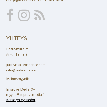
Copyright Findance.com 1998 - 2026
YHTEYS
Päätoimittaja:
Antti Niemelä
juttuvinkki@findance.com
info@findance.com
Mainosmyynti:
Improve Media Oy
myynti@improvemedia.fi
Katso yhteystiedot