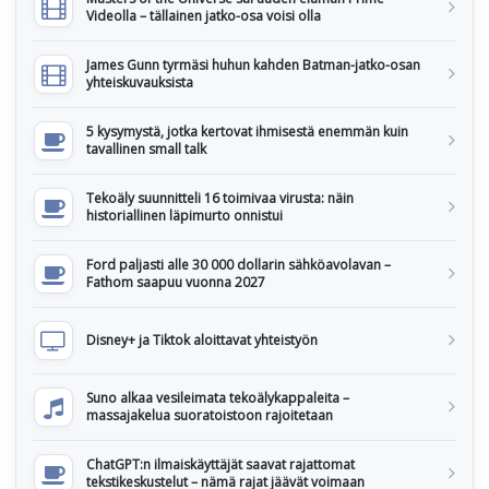
Videolla – tällainen jatko-osa voisi olla
James Gunn tyrmäsi huhun kahden Batman-jatko-osan
yhteiskuvauksista
5 kysymystä, jotka kertovat ihmisestä enemmän kuin
tavallinen small talk
Tekoäly suunnitteli 16 toimivaa virusta: näin
historiallinen läpimurto onnistui
Ford paljasti alle 30 000 dollarin sähköavolavan –
Fathom saapuu vuonna 2027
Disney+ ja Tiktok aloittavat yhteistyön
Suno alkaa vesileimata tekoälykappaleita –
massajakelua suoratoistoon rajoitetaan
ChatGPT:n ilmaiskäyttäjät saavat rajattomat
tekstikeskustelut – nämä rajat jäävät voimaan