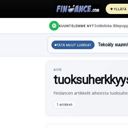
✦
YLLÄTÄ
Soittolista: Bilepop
KUUNTELEMME NYT
Tekoäly suunnit
TÄTÄ MUUT LUKEVAT
AIHE
tuoksuherkkyy
Findancen artikkelit aiheesta tuoksuhe
1 artikkeli