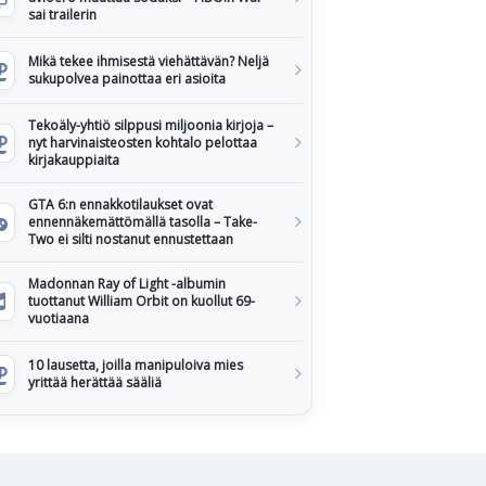
sai trailerin
Mikä tekee ihmisestä viehättävän? Neljä
sukupolvea painottaa eri asioita
Tekoäly-yhtiö silppusi miljoonia kirjoja –
nyt harvinaisteosten kohtalo pelottaa
kirjakauppiaita
GTA 6:n ennakkotilaukset ovat
ennennäkemättömällä tasolla – Take-
Two ei silti nostanut ennustettaan
Madonnan Ray of Light -albumin
tuottanut William Orbit on kuollut 69-
vuotiaana
10 lausetta, joilla manipuloiva mies
yrittää herättää sääliä