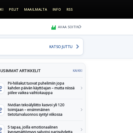
KI
PELIT
MAAILMALTA
INFO
RSS
AVAA SOITIN
KATSO JUTTU
USIMMAT ARTIKKELIT
KAIKKI
Pii-hiiliakut tuovat puhelimiin jopa
kahden päivän käyttöajan – mutta niissä
piilee vaikea vaihtokauppa
Nvidian tekoälyliitto kasvoi yli 120
toimijaan – ensimmäinen
tietoturvaluonnos syntyi viikossa
5 tapaa, joilla emotionaalinen
kypsymättömyys sabotoi parisuhdetta