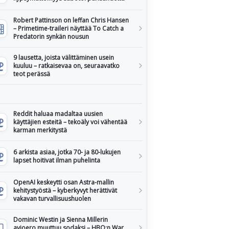
Robert Pattinson on leffan Chris Hansen
– Primetime-traileri näyttää To Catch a
Predatorin synkän nousun
9 lausetta, joista välittäminen usein
kuuluu – ratkaisevaa on, seuraavatko
teot perässä
Reddit haluaa madaltaa uusien
käyttäjien esteitä – tekoäly voi vähentää
karman merkitystä
6 arkista asiaa, jotka 70- ja 80-lukujen
lapset hoitivat ilman puhelinta
OpenAI keskeytti osan Astra-mallin
kehitystyöstä – kyberkyvyt herättivät
vakavan turvallisuushuolen
Dominic Westin ja Sienna Millerin
avioero muuttuu sodaksi – HBO:n War