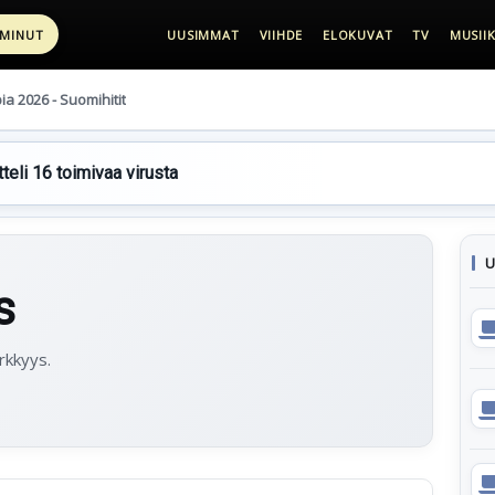
 MINUT
UUSIMMAT
VIIHDE
ELOKUVAT
TV
MUSIIK
pia 2026 - Suomihitit
teli 16 toimivaa virusta
U
s
rkkyys.