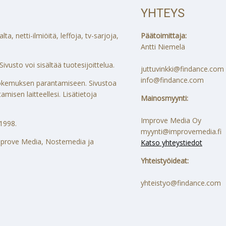
YHTEYS
a, netti-ilmiöitä, leffoja, tv-sarjoja,
Päätoimittaja:
Antti Niemelä
ivusto voi sisältää tuotesijoittelua.
juttuvinkki@findance.com
info@findance.com
ökokemuksen parantamiseen. Sivustoa
misen laitteellesi. Lisätietoja
Mainosmyynti:
Improve Media Oy
1998.
myynti@improvemedia.fi
 Improve Media, Nostemedia ja
Katso yhteystiedot
Yhteistyöideat:
yhteistyo@findance.com