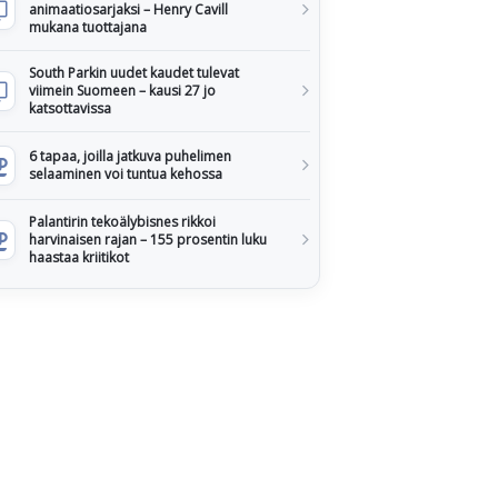
animaatiosarjaksi – Henry Cavill
mukana tuottajana
South Parkin uudet kaudet tulevat
viimein Suomeen – kausi 27 jo
katsottavissa
6 tapaa, joilla jatkuva puhelimen
selaaminen voi tuntua kehossa
Palantirin tekoälybisnes rikkoi
harvinaisen rajan – 155 prosentin luku
haastaa kriitikot