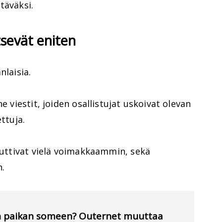
täväksi.
tsevät eniten
nlaisia.
e viestit, joiden osallistujat uskoivat olevan
ttuja.
ikuttivat vielä voimakkaammin, sekä
n.
an paikan someen? Outernet muuttaa