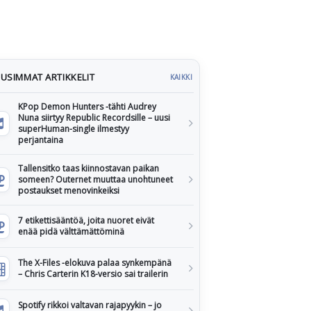
USIMMAT ARTIKKELIT
KAIKKI
KPop Demon Hunters -tähti Audrey
Nuna siirtyy Republic Recordsille – uusi
superHuman-single ilmestyy
perjantaina
Tallensitko taas kiinnostavan paikan
someen? Outernet muuttaa unohtuneet
postaukset menovinkeiksi
7 etikettisääntöä, joita nuoret eivät
enää pidä välttämättöminä
The X-Files -elokuva palaa synkempänä
– Chris Carterin K18-versio sai trailerin
Spotify rikkoi valtavan rajapyykin – jo