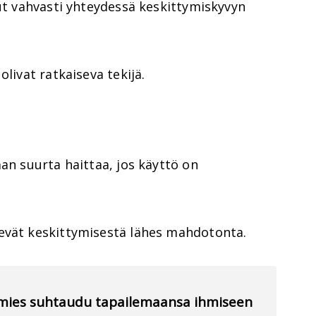
lut vahvasti yhteydessä keskittymiskyvyn
olivat ratkaiseva tekijä.
man suurta haittaa, jos käyttö on
evät keskittymisestä lähes mahdotonta.
ei mies suhtaudu tapailemaansa ihmiseen