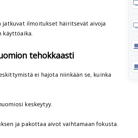
ä jatkuvat ilmoitukset häiritsevät aivoja
 käyttöaika.
huomion tehokkaasti
eskittymistä ei hajota niinkään se, kuinka
huomiosi keskeytyy.
uksen ja pakottaa aivot vaihtamaan fokusta.