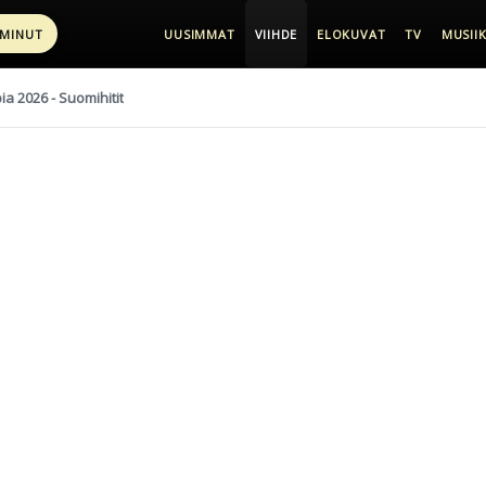
 MINUT
UUSIMMAT
VIIHDE
ELOKUVAT
TV
MUSIIK
pia 2026 - Suomihitit