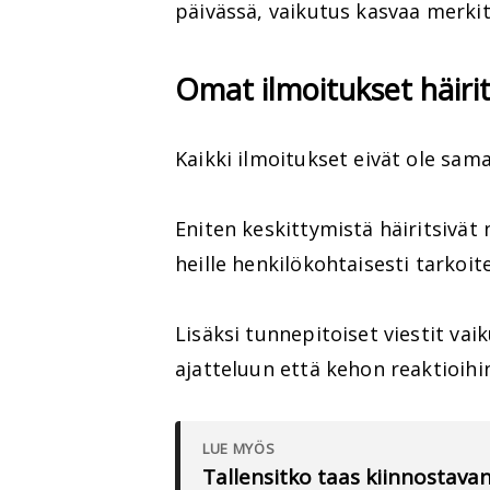
päivässä, vaikutus kasvaa merkit
Omat ilmoitukset häiri
Kaikki ilmoitukset eivät ole sama
Eniten keskittymistä häiritsivät n
heille henkilökohtaisesti tarkoite
Lisäksi tunnepitoiset viestit va
ajatteluun että kehon reaktioihi
LUE MYÖS
Tallensitko taas kiinnostav