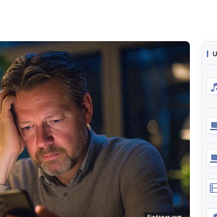
U
Findance.com