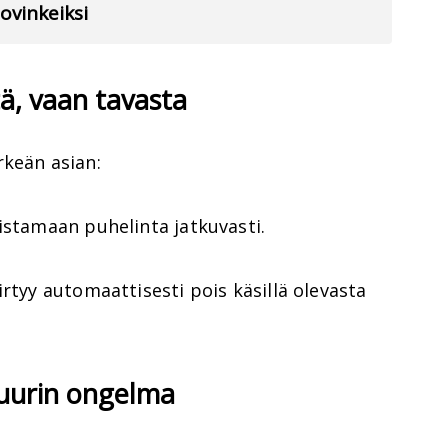
vinkeiksi
tä, vaan tavasta
rkeän asian:
istamaan puhelinta jatkuvasti.
rtyy automaattisesti pois käsillä olevasta
suurin ongelma