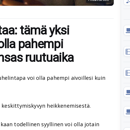
taa: tämä yksi
 olla pahempi
unsas ruutuaika
helintapa voi olla pahempi aivoillesi kuin
aa keskittymiskyvyn heikkenemisestä.
aan todellinen syyllinen voi olla jotain