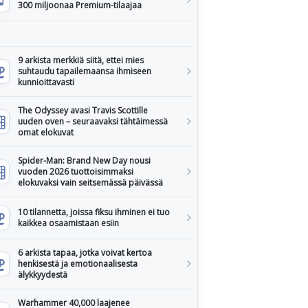
300 miljoonaa Premium-tilaajaa
9 arkista merkkiä siitä, ettei mies
suhtaudu tapailemaansa ihmiseen
kunnioittavasti
The Odyssey avasi Travis Scottille
uuden oven – seuraavaksi tähtäimessä
omat elokuvat
Spider-Man: Brand New Day nousi
vuoden 2026 tuottoisimmaksi
elokuvaksi vain seitsemässä päivässä
10 tilannetta, joissa fiksu ihminen ei tuo
kaikkea osaamistaan esiin
6 arkista tapaa, jotka voivat kertoa
henkisestä ja emotionaalisesta
älykkyydestä
Warhammer 40,000 laajenee