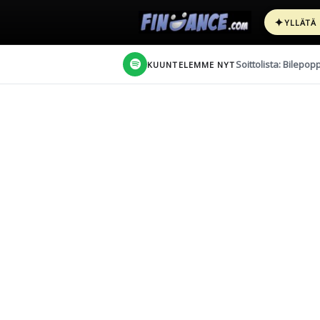
✦
YLLÄTÄ
Soittolista: Bilepop
KUUNTELEMME NYT