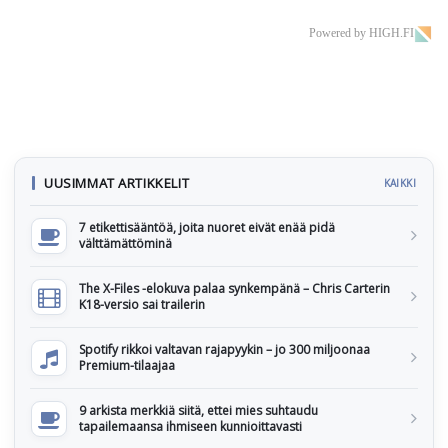
Powered by HIGH.FI
UUSIMMAT ARTIKKELIT
KAIKKI
7 etikettisääntöä, joita nuoret eivät enää pidä
välttämättöminä
The X-Files -elokuva palaa synkempänä – Chris Carterin
K18-versio sai trailerin
Spotify rikkoi valtavan rajapyykin – jo 300 miljoonaa
Premium-tilaajaa
9 arkista merkkiä siitä, ettei mies suhtaudu
tapailemaansa ihmiseen kunnioittavasti