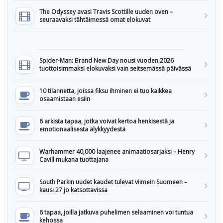
The Odyssey avasi Travis Scottille uuden oven –
seuraavaksi tähtäimessä omat elokuvat
Spider-Man: Brand New Day nousi vuoden 2026
tuottoisimmaksi elokuvaksi vain seitsemässä päivässä
10 tilannetta, joissa fiksu ihminen ei tuo kaikkea
osaamistaan esiin
6 arkista tapaa, jotka voivat kertoa henkisestä ja
emotionaalisesta älykkyydestä
Warhammer 40,000 laajenee animaatiosarjaksi – Henry
Cavill mukana tuottajana
South Parkin uudet kaudet tulevat viimein Suomeen –
kausi 27 jo katsottavissa
6 tapaa, joilla jatkuva puhelimen selaaminen voi tuntua
kehossa