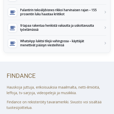
Palantirin tekoälybisnes rikkoi harvinaisen rajan – 155
prosentin luku haastaa kriitikot
9 tapaa rakentaa henkistä vakautta ja uskottavuutta
työelämässä
WhatsApp lukitsi tilejä vahingossa – käyttäjät
menettivät pääsyn viesteihinsä
FINDANCE
Hauskoja juttuja, erikoisuuksia maailmalta, netti-ilmiöitä,
leffoja, tv-sarjoja, videopelejä ja musiikkia.
Findance on rekisteröity tavaramerkki. Sivusto voi sisältää
tuotesijoittelua.