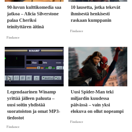
90-luvun kulttikomedia saa
10 lausetta, jotka tekevät
jatkoa – Alicia Silverstone
ihmisestä henkisesti
palaa Cheriksi
raskaan kumppanin
teinityttären äitinä
Findance
Findance
Legendaarinen Winamp
Uusi Spider-Man teki
yrittää jälleen paluuta –
miljardin kuudessa
uusi soitin yhdistää
päivässä – vain yksi
suoratoiston ja omat MP3-
elokuva on ollut nopeampi
tiedostot
Findance
Findance