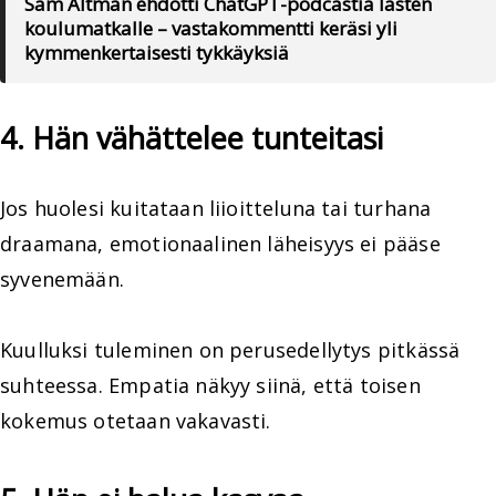
Sam Altman ehdotti ChatGPT-podcastia lasten
koulumatkalle – vastakommentti keräsi yli
kymmenkertaisesti tykkäyksiä
4. Hän vähättelee tunteitasi
Jos huolesi kuitataan liioitteluna tai turhana
draamana, emotionaalinen läheisyys ei pääse
syvenemään.
Kuulluksi tuleminen on perusedellytys pitkässä
suhteessa. Empatia näkyy siinä, että toisen
kokemus otetaan vakavasti.