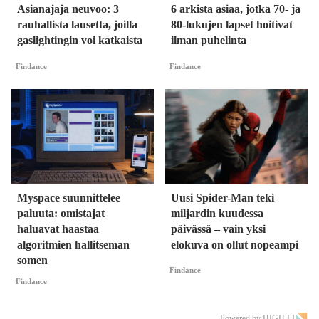
Asianajaja neuvoo: 3
6 arkista asiaa, jotka 70- ja
rauhallista lausetta, joilla
80-lukujen lapset hoitivat
gaslightingin voi katkaista
ilman puhelinta
Findance
Findance
Myspace suunnittelee
Uusi Spider-Man teki
paluuta: omistajat
miljardin kuudessa
haluavat haastaa
päivässä – vain yksi
algoritmien hallitseman
elokuva on ollut nopeampi
somen
Findance
Findance
Powered by HIGH.FI