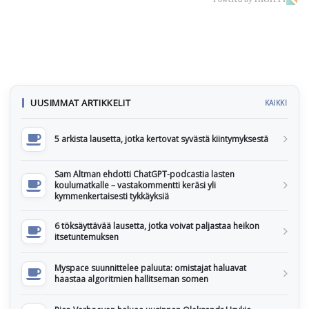
UUSIMMAT ARTIKKELIT
KAIKKI
5 arkista lausetta, jotka kertovat syvästä kiintymyksestä
Sam Altman ehdotti ChatGPT-podcastia lasten
koulumatkalle – vastakommentti keräsi yli
kymmenkertaisesti tykkäyksiä
6 töksäyttävää lausetta, jotka voivat paljastaa heikon
itsetuntemuksen
Myspace suunnittelee paluuta: omistajat haluavat
haastaa algoritmien hallitseman somen