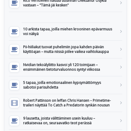
Rico Verhoeven haluaa uusinnan Oleksandr Usykia
vastaan – "Tämä jäi kesken"
10 arkista tapaa, joilla miehen krooninen epävarmuus
voi näkyä
Pii-hiiliakut tuovat puhelimiin jopa kahden päivän
käyttöajan – mutta niissä piilee vaikea vaihtokauppa
Nvidian tekoälyliitto kasvoi yli 120 toimijaan –
ensimmäinen tietoturvaluonnos syntyi viikossa
5 tapaa, joilla emotionaalinen kypsymättömyys
sabotoi parisuhdetta
Robert Pattinson on leffan Chris Hansen – Primetime-
traileri näyttää To Catch a Predatorin synkän nousun
9 lausetta, joista välittäminen usein kuuluu –
ratkaisevaa on, seuraavatko teot perässä