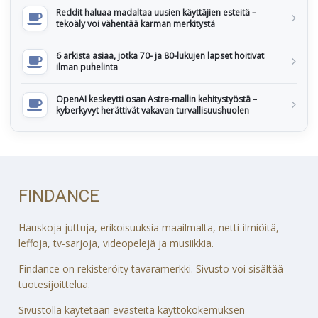
Reddit haluaa madaltaa uusien käyttäjien esteitä –
tekoäly voi vähentää karman merkitystä
6 arkista asiaa, jotka 70- ja 80-lukujen lapset hoitivat
ilman puhelinta
OpenAI keskeytti osan Astra-mallin kehitystyöstä –
kyberkyvyt herättivät vakavan turvallisuushuolen
FINDANCE
Hauskoja juttuja, erikoisuuksia maailmalta, netti-ilmiöitä,
leffoja, tv-sarjoja, videopelejä ja musiikkia.
Findance on rekisteröity tavaramerkki. Sivusto voi sisältää
tuotesijoittelua.
Sivustolla käytetään evästeitä käyttökokemuksen