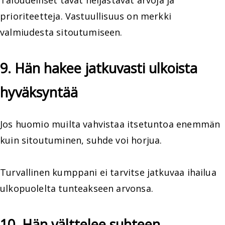
Taloudelliset tavat heijastavat arvoja ja
prioriteetteja. Vastuullisuus on merkki
valmiudesta sitoutumiseen.
9. Hän hakee jatkuvasti ulkoista
hyväksyntää
Jos huomio muilta vahvistaa itsetuntoa enemmän
kuin sitoutuminen, suhde voi horjua.
Turvallinen kumppani ei tarvitse jatkuvaa ihailua
ulkopuolelta tunteakseen arvonsa.
10. Hän välttelee suhteen