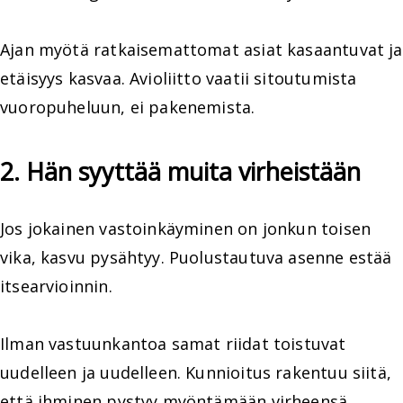
Ajan myötä ratkaisemattomat asiat kasaantuvat ja
etäisyys kasvaa. Avioliitto vaatii sitoutumista
vuoropuheluun, ei pakenemista.
2. Hän syyttää muita virheistään
Jos jokainen vastoinkäyminen on jonkun toisen
vika, kasvu pysähtyy. Puolustautuva asenne estää
itsearvioinnin.
Ilman vastuunkantoa samat riidat toistuvat
uudelleen ja uudelleen. Kunnioitus rakentuu siitä,
että ihminen pystyy myöntämään virheensä.