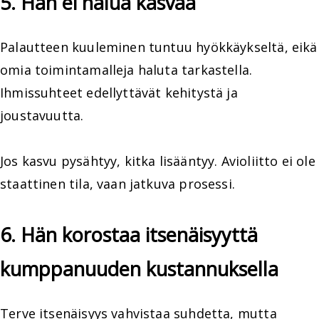
5. Hän ei halua kasvaa
Palautteen kuuleminen tuntuu hyökkäykseltä, eikä
omia toimintamalleja haluta tarkastella.
Ihmissuhteet edellyttävät kehitystä ja
joustavuutta.
Jos kasvu pysähtyy, kitka lisääntyy. Avioliitto ei ole
staattinen tila, vaan jatkuva prosessi.
6. Hän korostaa itsenäisyyttä
kumppanuuden kustannuksella
Terve itsenäisyys vahvistaa suhdetta, mutta