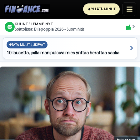
✦
YLLÄTÄ MINUT
KUUNTELEMME NYT
Soittolista: Bilepoppia 2026 - Suomihitit
TÄTÄ MUUT LUKEVAT
10 lausetta, joilla manipuloiva mies yrittää herättää sääliä
Findance.com