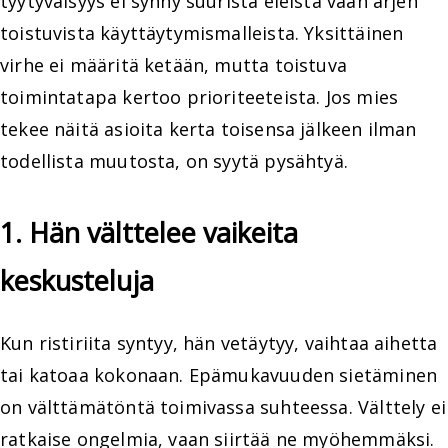
tyytyväisyys ei synny suurista eleistä vaan arjen
toistuvista käyttäytymismalleista. Yksittäinen
virhe ei määritä ketään, mutta toistuva
toimintatapa kertoo prioriteeteista. Jos mies
tekee näitä asioita kerta toisensa jälkeen ilman
todellista muutosta, on syytä pysähtyä.
1. Hän välttelee vaikeita
keskusteluja
Kun ristiriita syntyy, hän vetäytyy, vaihtaa aihetta
tai katoaa kokonaan. Epämukavuuden sietäminen
on välttämätöntä toimivassa suhteessa. Välttely ei
ratkaise ongelmia, vaan siirtää ne myöhemmäksi.