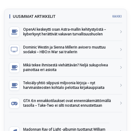
UUSIMMAT ARTIKKELIT
KAIKKI
OpenAI keskeytti osan Astra-mallin kehitystyöstä –
kyberkyvyt herättivät vakavan turvallisuushuolen
Dominic Westin ja Sienna Millerin avioero muuttuu
sodaksi – HBO:n War sai trailerin
Mikä tekee ihmisestä viehättävän? Neljä sukupolvea
painottaa eri asioita
Tekoäly-yhtiö silppusi miljoonia kirjoja – nyt
harvinaisteosten kohtalo pelottaa kirjakauppiaita
GTA 6:n ennakkotilaukset ovat ennennäkemättömällä
tasolla – Take-Two ei silti nostanut ennustettaan
Madonnan Ray of Light -albumin tuottanut William