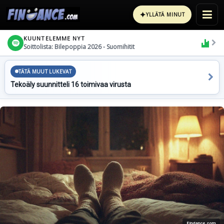
✦
YLLÄTÄ MINUT
KUUNTELEMME NYT
Soittolista: Bilepoppia 2026 - Suomihitit
TÄTÄ MUUT LUKEVAT
Tekoäly suunnitteli 16 toimivaa virusta
Findance.com