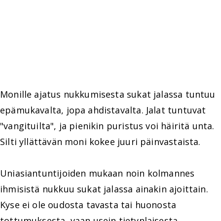
Monille ajatus nukkumisesta sukat jalassa tuntuu
epämukavalta, jopa ahdistavalta. Jalat tuntuvat
"vangituilta", ja pienikin puristus voi häiritä unta.
Silti yllättävän moni kokee juuri päinvastaista.
Uniasiantuntijoiden mukaan noin kolmannes
ihmisistä nukkuu sukat jalassa ainakin ajoittain.
Kyse ei ole oudosta tavasta tai huonosta
tottumuksesta, vaan usein tietynlaisesta