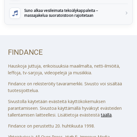
Suno alkaa vesileimata tekoälykappaleita –
massajakelua suoratoistoon rajoitetaan
FINDANCE
Hauskoja juttuja, erikoisuuksia maailmalta, netti-ilmiöitä,
leffoja, tv-sarjoja, videopelejä ja musiikkia.
Findance on rekisteröity tavaramerkki. Sivusto voi sisältää
tuotesijoittelua.
Sivustolla käytetään evästeitä käyttökokemuksen
parantamiseen. Sivustoa käyttämällä hyväksyt evästeiden
tallentamisen laitteellesi. Lisätietoja evästeistä
täällä
.
Findance on perustettu 20. huhtikuuta 1998.
Yhteistyössä: All Over Press, High.fi, Improve Media,