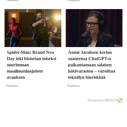
Spider-Man: Brand New
Annie Jacobsen kertoo
Day teki historian toiseksi
saaneensa ChatGPT:n
suurimman
paikantamaan salaisen
maailmanlaajuisen
hätävaraston – varoittaa
avauksen
tekoälyn bioriskistä
Findance
Findance
Powered by HIGH.FI