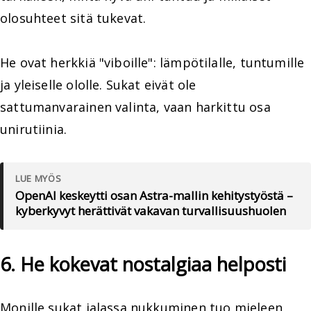
olosuhteet sitä tukevat.
He ovat herkkiä "viboille": lämpötilalle, tuntumille
ja yleiselle ololle. Sukat eivät ole
sattumanvarainen valinta, vaan harkittu osa
unirutiinia.
LUE MYÖS
OpenAI keskeytti osan Astra-mallin kehitystyöstä –
kyberkyvyt herättivät vakavan turvallisuushuolen
6. He kokevat nostalgiaa helposti
Monille sukat jalassa nukkuminen tuo mieleen