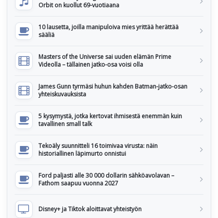
Orbit on kuollut 69-vuotiaana
10 lausetta, joilla manipuloiva mies yrittää herättää
sääliä
Masters of the Universe sai uuden elämän Prime
Videolla – tällainen jatko-osa voisi olla
James Gunn tyrmäsi huhun kahden Batman-jatko-osan
yhteiskuvauksista
5 kysymystä, jotka kertovat ihmisestä enemmän kuin
tavallinen small talk
Tekoäly suunnitteli 16 toimivaa virusta: näin
historiallinen läpimurto onnistui
Ford paljasti alle 30 000 dollarin sähköavolavan –
Fathom saapuu vuonna 2027
Disney+ ja Tiktok aloittavat yhteistyön