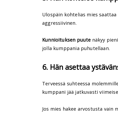
Ulospäin kohtelias mies saattaa 
aggressiivinen.
Kunnioituksen puute
näkyy pieni
jolla kumppania puhutellaan.
6. Hän asettaa ystäväns
Terveessä suhteessa molemmille j
kumppani jää jatkuvasti viimeise
Jos mies hakee arvostusta vain m