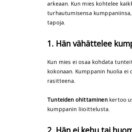
arkeaan. Kun mies kohtelee kaik
turhautumisensa kumppaniinsa, ta
tapoja.
1. Hän vähättelee kum
Kun mies ei osaa kohdata tunteit
kokonaan. Kumppanin huolia ei o
rasitteena.
Tunteiden ohittaminen
kertoo us
kumppanin liioittelusta.
2. Hän ei kehu tai huo