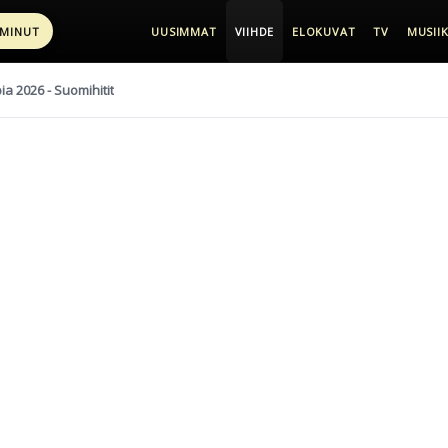
 MINUT
UUSIMMAT
VIIHDE
ELOKUVAT
TV
MUSIIK
pia 2026 - Suomihitit