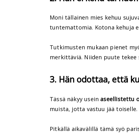
Moni tällainen mies kehuu sujuva
tuntemattomia. Kotona kehuja ei
Tutkimusten mukaan pienet myö
merkittäviä. Niiden puute tekee
3. Hän odottaa, että k
Tässä näkyy usein
aseellistett
muista, jotta vastuu jää toiselle.
Pitkällä aikavälillä tämä syö par