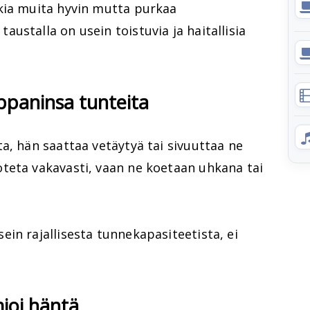
kia muita hyvin mutta purkaa
ustalla on usein toistuvia ja haitallisia
ppaninsa tunteita
a, hän saattaa vetäytyä tai sivuuttaa ne
teta vakavasti, vaan ne koetaan uhkana tai
ein rajallisesta tunnekapasiteetista, ei
mioi häntä