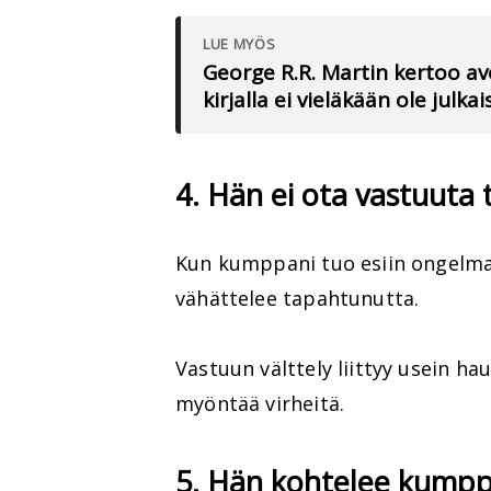
LUE MYÖS
George R.R. Martin kertoo a
kirjalla ei vieläkään ole julka
4. Hän ei ota vastuuta 
Kun kumppani tuo esiin ongelman,
vähättelee tapahtunutta.
Vastuun välttely liittyy usein h
myöntää virheitä.
5. Hän kohtelee kumpp