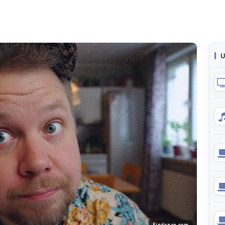
U
Findance.com