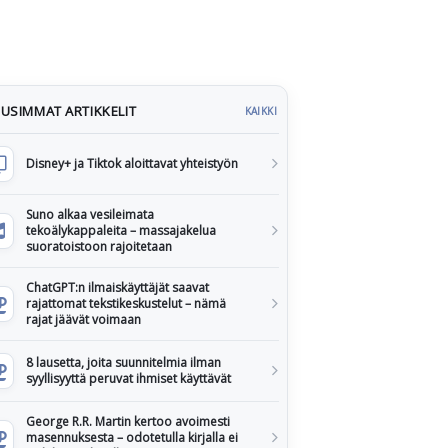
USIMMAT ARTIKKELIT
KAIKKI
Disney+ ja Tiktok aloittavat yhteistyön
Suno alkaa vesileimata
tekoälykappaleita – massajakelua
suoratoistoon rajoitetaan
ChatGPT:n ilmaiskäyttäjät saavat
rajattomat tekstikeskustelut – nämä
rajat jäävät voimaan
8 lausetta, joita suunnitelmia ilman
syyllisyyttä peruvat ihmiset käyttävät
George R.R. Martin kertoo avoimesti
masennuksesta – odotetulla kirjalla ei