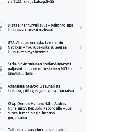
vieläkään ole julkaisupäivää
Digitaalinen turvallisuus – paljonko siitä
kannattaa oikeasti maksaa?
GTA VI:n uusi ennakko tulee ensin
Netflixiin – YouTube-julkaisu seuraa
kuusi tuntia myöhemmin
Sadie Sinkin salainen Spider-Man-rooli
paljastui – hahmo on keskeinen MCU:n
tulevaisuudelle
Asianajaja neuvoo: 3 rauhallista
lausetta, joilla gaslightingin voi katkaista
KPop Demon Hunters -tähti Audrey
Nuna siirtyy Republic Recordsille – uusi
superHuman-single ilmestyy
perjantaina
Tallensitko taas kiinnostavan paikan