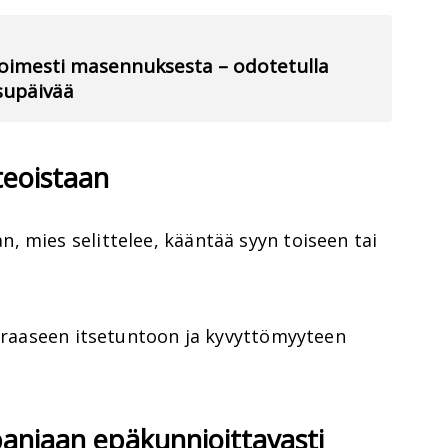
voimesti masennuksesta – odotetulla
isupäivää
teoistaan
 mies selittelee, kääntää syyn toiseen tai
auraaseen itsetuntoon ja kyvyttömyyteen
aniaan epäkunnioittavasti