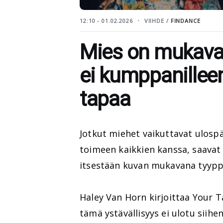
12:10 - 01.02.2026
VIIHDE /
FINDANCE
Mies on mukava k
ei kumppanilleen
tapaa
Jotkut miehet vaikuttavat ulospäi
toimeen kaikkien kanssa, saavat
itsestään kuvan mukavana tyypp
Haley Van Horn kirjoittaa Your T
tämä ystävällisyys ei ulotu siih