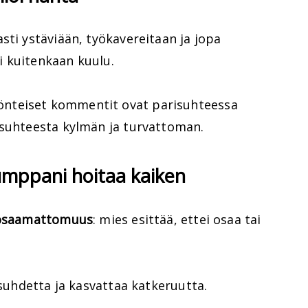
sti ystäviään, työkavereitaan ja jopa
 kuitenkaan kuulu.
nteiset kommentit ovat parisuhteessa
 suhteesta kylmän ja turvattoman.
umppani hoitaa kaiken
u osaamattomuus
: mies esittää, ettei osaa tai
isuhdetta ja kasvattaa katkeruutta.