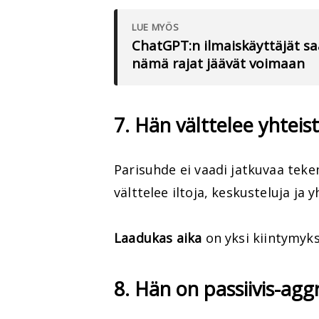
LUE MYÖS
ChatGPT:n ilmaiskäyttäjät sa
nämä rajat jäävät voimaan
7. Hän välttelee yhteis
Parisuhde ei vaadi jatkuvaa teke
välttelee iltoja, keskusteluja ja y
Laadukas aika
on yksi kiintymyks
8. Hän on passiivis-agg