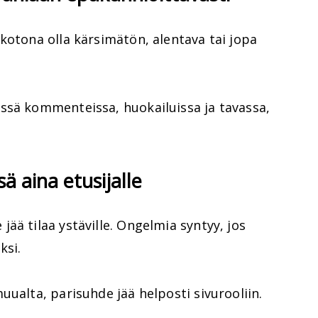
kotona olla kärsimätön, alentava tai jopa
ssä kommenteissa, huokailuissa ja tavassa,
ä aina etusijalle
ää tilaa ystäville. Ongelmia syntyy, jos
ksi.
uualta, parisuhde jää helposti sivurooliin.