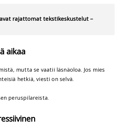
avat rajattomat tekstikeskustelut –
tä aikaa
mistä, mutta se vaatii läsnäoloa. Jos mies
hteisiä hetkiä, viesti on selvä.
en peruspilareista.
ressiivinen