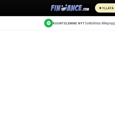
✦
YLLÄTÄ
Soittolista: Bilepop
KUUNTELEMME NYT