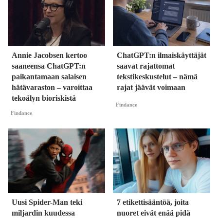
Annie Jacobsen kertoo
ChatGPT:n ilmaiskäyttäjät
saaneensa ChatGPT:n
saavat rajattomat
paikantamaan salaisen
tekstikeskustelut – nämä
hätävaraston – varoittaa
rajat jäävät voimaan
tekoälyn bioriskistä
Findance
Findance
Uusi Spider-Man teki
7 etikettisääntöä, joita
miljardin kuudessa
nuoret eivät enää pidä