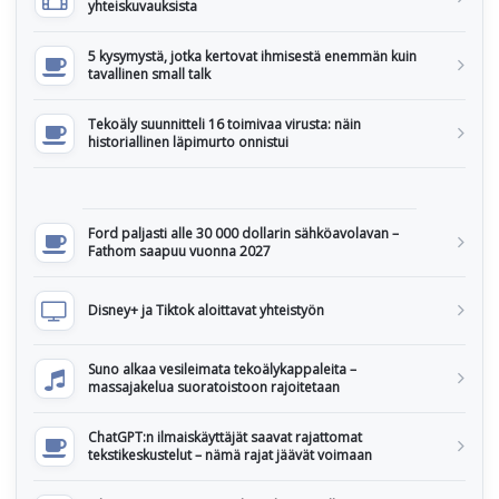
yhteiskuvauksista
5 kysymystä, jotka kertovat ihmisestä enemmän kuin
tavallinen small talk
Tekoäly suunnitteli 16 toimivaa virusta: näin
historiallinen läpimurto onnistui
Ford paljasti alle 30 000 dollarin sähköavolavan –
Fathom saapuu vuonna 2027
Disney+ ja Tiktok aloittavat yhteistyön
Suno alkaa vesileimata tekoälykappaleita –
massajakelua suoratoistoon rajoitetaan
ChatGPT:n ilmaiskäyttäjät saavat rajattomat
tekstikeskustelut – nämä rajat jäävät voimaan