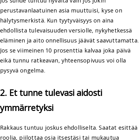
Jos suhde tuntuu hyvältä vain jos jokin
perustavanlaatuinen asia muuttuisi, kyse on
hälytysmerkistä. Kun tyytyväisyys on aina
ehdollista tulevaisuuden versiolle, nykyhetkessä
eläminen ja aito onnellisuus jäävät saavuttamatta.
Jos se viimeinen 10 prosenttia kalvaa joka päivä
eikä tunnu ratkeavan, yhteensopivuus voi olla
pysyvä ongelma.
2. Et tunne tulevasi aidosti
ymmärretyksi
Rakkaus tuntuu joskus ehdolliselta. Saatat esittää
roolia, piilottaa osia itsestäsi tai mukautua