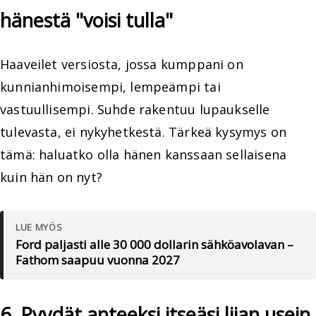
hänestä "voisi tulla"
Haaveilet versiosta, jossa kumppani on
kunnianhimoisempi, lempeämpi tai
vastuullisempi. Suhde rakentuu lupaukselle
tulevasta, ei nykyhetkestä. Tärkeä kysymys on
tämä: haluatko olla hänen kanssaan sellaisena
kuin hän on nyt?
LUE MYÖS
Ford paljasti alle 30 000 dollarin sähköavolavan –
Fathom saapuu vuonna 2027
6. Pyydät anteeksi itseäsi liian usein