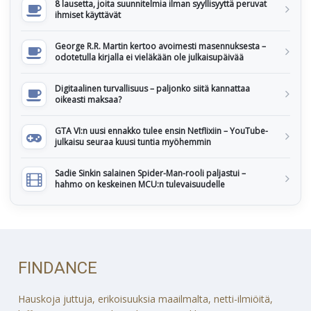
8 lausetta, joita suunnitelmia ilman syyllisyyttä peruvat
ihmiset käyttävät
George R.R. Martin kertoo avoimesti masennuksesta –
odotetulla kirjalla ei vieläkään ole julkaisupäivää
Digitaalinen turvallisuus – paljonko siitä kannattaa
oikeasti maksaa?
GTA VI:n uusi ennakko tulee ensin Netflixiin – YouTube-
julkaisu seuraa kuusi tuntia myöhemmin
Sadie Sinkin salainen Spider-Man-rooli paljastui –
hahmo on keskeinen MCU:n tulevaisuudelle
FINDANCE
Hauskoja juttuja, erikoisuuksia maailmalta, netti-ilmiöitä,