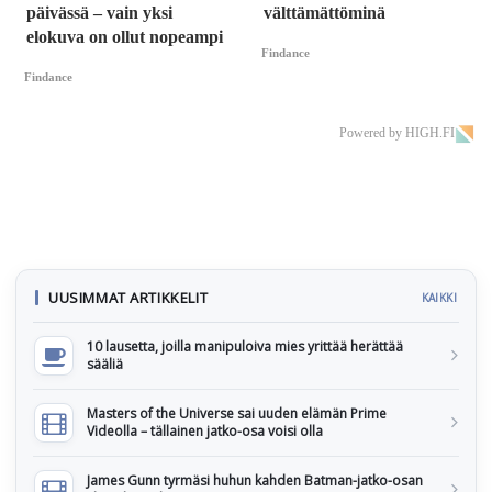
päivässä – vain yksi
välttämättöminä
elokuva on ollut nopeampi
Findance
Findance
Powered by HIGH.FI
UUSIMMAT ARTIKKELIT
KAIKKI
10 lausetta, joilla manipuloiva mies yrittää herättää
sääliä
Masters of the Universe sai uuden elämän Prime
Videolla – tällainen jatko-osa voisi olla
James Gunn tyrmäsi huhun kahden Batman-jatko-osan