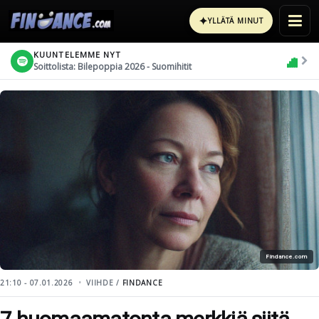
✦
YLLÄTÄ MINUT
KUUNTELEMME NYT
Soittolista: Bilepoppia 2026 - Suomihitit
Findance.com
21:10 - 07.01.2026
VIIHDE /
FINDANCE