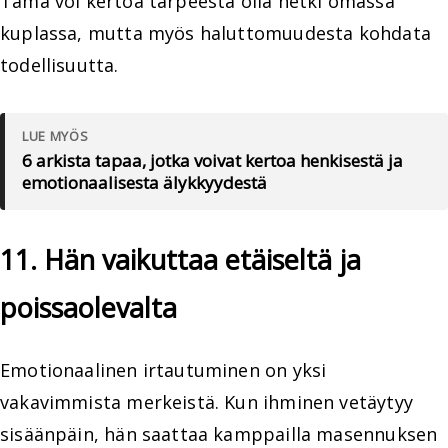
Tämä voi kertoa tarpeesta olla hetki omassa
kuplassa, mutta myös haluttomuudesta kohdata
todellisuutta.
LUE MYÖS
6 arkista tapaa, jotka voivat kertoa henkisestä ja
emotionaalisesta älykkyydestä
11. Hän vaikuttaa etäiseltä ja
poissaolevalta
Emotionaalinen irtautuminen on yksi
vakavimmista merkeistä. Kun ihminen vetäytyy
sisäänpäin, hän saattaa kamppailla masennuksen