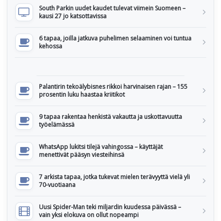
South Parkin uudet kaudet tulevat viimein Suomeen –
kausi 27 jo katsottavissa
6 tapaa, joilla jatkuva puhelimen selaaminen voi tuntua
kehossa
Palantirin tekoälybisnes rikkoi harvinaisen rajan – 155
prosentin luku haastaa kriitikot
9 tapaa rakentaa henkistä vakautta ja uskottavuutta
työelämässä
WhatsApp lukitsi tilejä vahingossa – käyttäjät
menettivät pääsyn viesteihinsä
7 arkista tapaa, jotka tukevat mielen terävyyttä vielä yli
70-vuotiaana
Uusi Spider-Man teki miljardin kuudessa päivässä –
vain yksi elokuva on ollut nopeampi