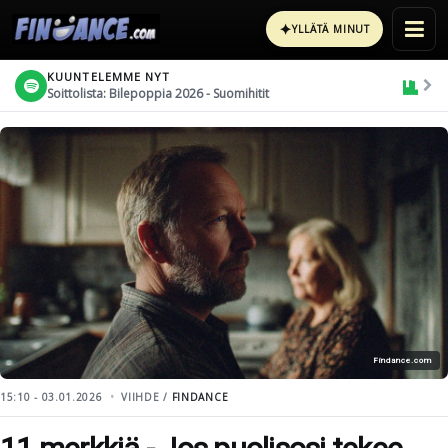
✦
YLLÄTÄ MINUT
KUUNTELEMME NYT
Soittolista: Bilepoppia 2026 - Suomihitit
Findance.com
15:10 - 03.01.2026
VIIHDE /
FINDANCE