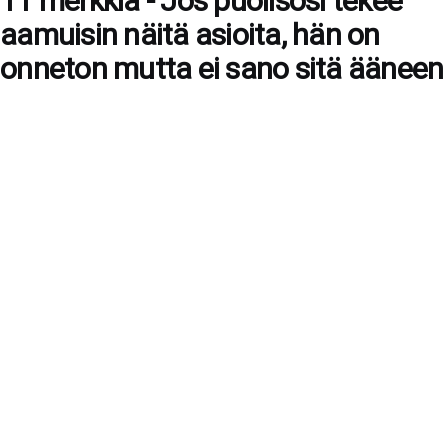
11 merkkiä - Jos puolisosi tekee
aamuisin näitä asioita, hän on
onneton mutta ei sano sitä ääneen