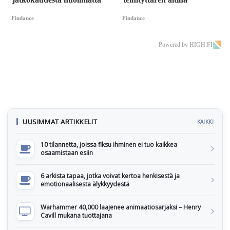
Findance
Findance
Powered by HIGH.FI
UUSIMMAT ARTIKKELIT
KAIKKI
10 tilannetta, joissa fiksu ihminen ei tuo kaikkea
osaamistaan esiin
6 arkista tapaa, jotka voivat kertoa henkisestä ja
emotionaalisesta älykkyydestä
Warhammer 40,000 laajenee animaatiosarjaksi – Henry
Cavill mukana tuottajana