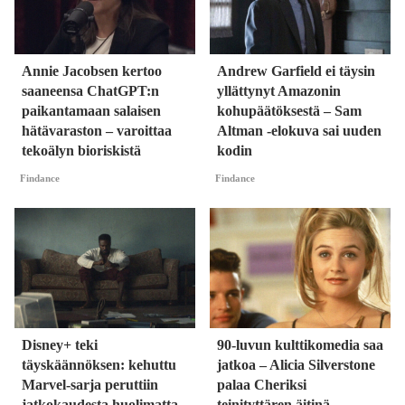
Annie Jacobsen kertoo
Andrew Garfield ei täysin
saaneensa ChatGPT:n
yllättynyt Amazonin
paikantamaan salaisen
kohupäätöksestä – Sam
hätävaraston – varoittaa
Altman -elokuva sai uuden
tekoälyn bioriskistä
kodin
Findance
Findance
Disney+ teki
90-luvun kulttikomedia saa
täyskäännöksen: kehuttu
jatkoa – Alicia Silverstone
Marvel-sarja peruttiin
palaa Cheriksi
jatkokaudesta huolimatta
teinityttären äitinä