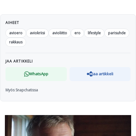
AIHEET
avioero
aviokriisi
avioliitto
ero
lifestyle
parisuhde
rakkaus
JAA ARTIKKELI
WhatsApp
Jaa artikkeli
Myös Snapchatissa