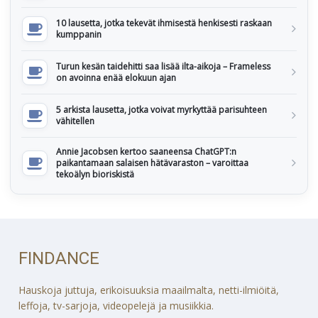
10 lausetta, jotka tekevät ihmisestä henkisesti raskaan
kumppanin
Turun kesän taidehitti saa lisää ilta-aikoja – Frameless
on avoinna enää elokuun ajan
5 arkista lausetta, jotka voivat myrkyttää parisuhteen
vähitellen
Annie Jacobsen kertoo saaneensa ChatGPT:n
paikantamaan salaisen hätävaraston – varoittaa
tekoälyn bioriskistä
FINDANCE
Hauskoja juttuja, erikoisuuksia maailmalta, netti-ilmiöitä,
leffoja, tv-sarjoja, videopelejä ja musiikkia.