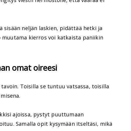
engitys viestii hermostolle, että vaaraa ei
 sisään neljän laskien, pidättää hetki ja
o muutama kierros voi katkaista paniikin
an omat oireesi
 tavoin. Toisilla se tuntuu vatsassa, toisilla
umisena.
kisi ajoissa, pystyt puuttumaan
oituu. Samalla opit kysymään itseltäsi, mikä