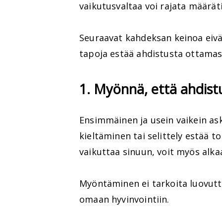
vaikutusvaltaa voi rajata määräti
Seuraavat kahdeksan keinoa eivät
tapoja estää ahdistusta ottamas
1. Myönnä, että ahdist
Ensimmäinen ja usein vaikein a
kieltäminen tai selittely estää t
vaikuttaa sinuun, voit myös alkaa
Myöntäminen ei tarkoita luovutt
omaan hyvinvointiin.