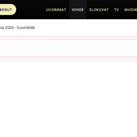
 MINUT
UUSIMMAT
VIIHDE
ELOKUVAT
TV
MUSIIK
pia 2026 - Suomihitit