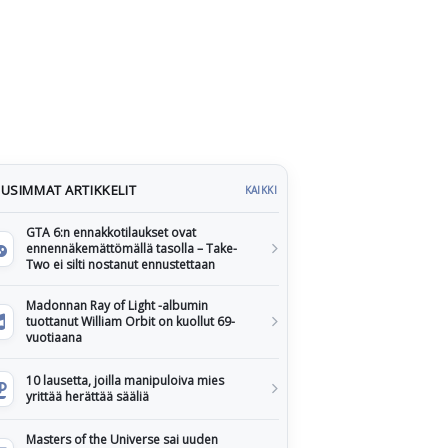
USIMMAT ARTIKKELIT
KAIKKI
GTA 6:n ennakkotilaukset ovat
ennennäkemättömällä tasolla – Take-
Two ei silti nostanut ennustettaan
Madonnan Ray of Light -albumin
tuottanut William Orbit on kuollut 69-
vuotiaana
10 lausetta, joilla manipuloiva mies
yrittää herättää sääliä
Masters of the Universe sai uuden