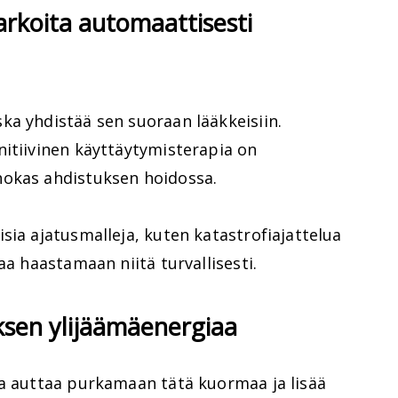
arkoita automaattisesti
ka yhdistää sen suoraan lääkkeisiin.
nitiivinen käyttäytymisterapia on
hokas ahdistuksen hoidossa.
sia ajatusmalleja, kuten katastrofiajattelua
aa haastamaan niitä turvallisesti.
uksen ylijäämäenergiaa
ta auttaa purkamaan tätä kuormaa ja lisää