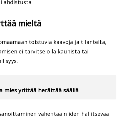
ii ahdistusta.
yttää mieltä
maamaan toistuvia kaavoja ja tilanteita,
amisen ei tarvitse olla kaunista tai
lisyys.
va mies yrittää herättää sääliä
anoittaminen vähentää niiden hallitsevaa