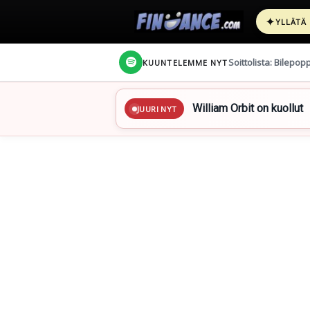
✦
YLLÄTÄ
Soittolista: Bilepop
KUUNTELEMME NYT
William Orbit on kuollut
JUURI NYT