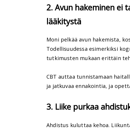
2. Avun hakeminen ei t
lääkitystä
Moni pelkää avun hakemista, kos
Todellisuudessa esimerkiksi kog
tutkimusten mukaan erittäin te
CBT auttaa tunnistamaan haitalli
ja jatkuvaa ennakointia, ja opett
3. Liike purkaa ahdist
Ahdistus kuluttaa kehoa. Liikun