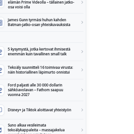
elämän Prime Videolla – tällainen jatko-
osa voisi olla
James Gunn tyrmäsi huhun kahden
Batman-jatko-osan yhteiskuvauksista
5 kysymystä, jotka kertovat ihmisestä
enemmän kuin tavallinen small talk
Tekoäly suunnitteli 16 toimivaa virusta:
näin historiallinen läpimurto onnistui
Ford paljasti alle 30 000 dollarin
sähköavolavan – Fathom saapuu
vuonna 2027
Disney+ ja Tiktok aloittavat yhteistyön
Suno alkaa vesileimata
tekoälykappaleita – massajakelua