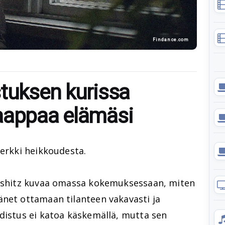
Findance.com
stuksen kurissa
aappaa elämäsi
merkki heikkoudesta.
ifshitz kuvaa omassa kokemuksessaan, miten
änet ottamaan tilanteen vakavasti ja
distus ei katoa käskemällä, mutta sen