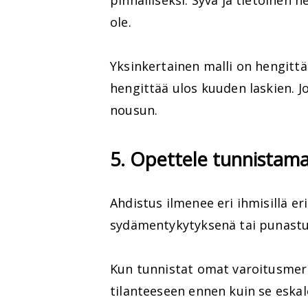
pinnalliseksi. Syvä ja tietoinen h
ole.
Yksinkertainen malli on hengittää
hengittää ulos kuuden laskien. J
nousun.
5. Opettele tunnistama
Ahdistus ilmenee eri ihmisillä eri
sydämentykytyksenä tai punast
Kun tunnistat omat varoitusmerk
tilanteeseen ennen kuin se eskal