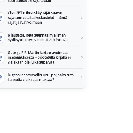
suoratoistoon rajoitetaan
ChatGPT:n ilmaiskäyttäjät saavat
rajattomat tekstikeskustelut – nämä
rajat jäävät voimaan
8 lausetta, joita suunnitelmia ilman
syyllisyyttä peruvat ihmiset käyttävät
George R.R. Martin kertoo avoimesti
masennuksesta – odotetulla kirjalla ei
vieläkään ole julkaisupäivää
Digitaalinen turvallisuus – paljonko siitä
kannattaa oikeasti maksaa?