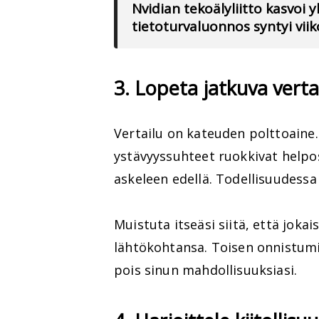
Nvidian tekoälyliitto kasvoi 
tietoturvaluonnos syntyi vii
3. Lopeta jatkuva verta
Vertailu on kateuden polttoaine.
ystävyyssuhteet ruokkivat helpos
askeleen edellä. Todellisuudessa
Muistuta itseäsi siitä, että joka
lähtökohtansa. Toisen onnistumine
pois sinun mahdollisuuksiasi.