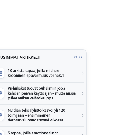
USIMMAT ARTIKKELIT
KAIKKI
10 arkista tapaa, joilla miehen
krooninen epävarmuus voi näkyä
Pii-hiiliakut tuovat puhelimiin jopa
kahden päivän käyttöajan – mutta niissä
piilee vaikea vaihtokauppa
Nvidian tekoälyliitto kasvoi yli 120
toimijaan – ensimmäinen
tietoturvaluonnos syntyi viikossa
5 tapaa, joilla emotionaalinen