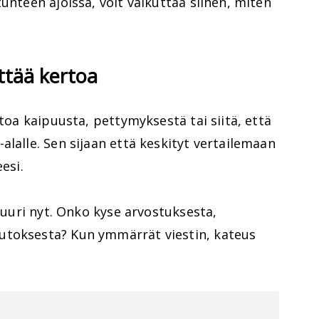
unteen ajoissa, voit vaikuttaa siihen, miten
ittää kertoa
rtoa kaipuusta, pettymyksestä tai siitä, että
alalle. Sen sijaan että keskityt vertailemaan
esi.
 juuri nyt. Onko kyse arvostuksesta,
utoksesta? Kun ymmärrät viestin, kateus