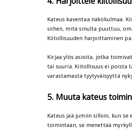
4. Harjoittele kiitollis
Kateus kaventaa näkökulmaa. Kiit
siihen, mitä sinulta puuttuu, om
Kiitollisuuden harjoittaminen pa
Kirjaa ylös asioita, jotka toimiva
tai suuria. Kiitollisuus ei poista
varastamasta tyytyväisyyttä nyk
5. Muuta kateus toimin
Kateus jää jumiin silloin, kun s
toimintaan, se menettää myrkylli