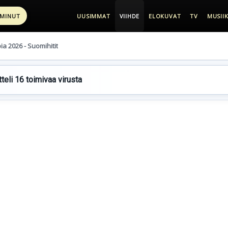
 MINUT
UUSIMMAT
VIIHDE
ELOKUVAT
TV
MUSIIK
pia 2026 - Suomihitit
teli 16 toimivaa virusta