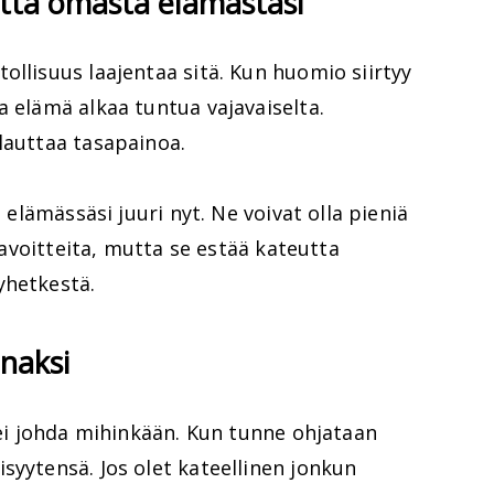
uutta omasta elämästäsi
ollisuus laajentaa sitä. Kun huomio siirtyy
a elämä alkaa tuntua vajavaiselta.
lauttaa tasapainoa.
t elämässäsi juuri nyt. Ne voivat olla pieniä
 tavoitteita, mutta se estää kateutta
yhetkestä.
naksi
e ei johda mihinkään. Kun tunne ohjataan
syytensä. Jos olet kateellinen jonkun