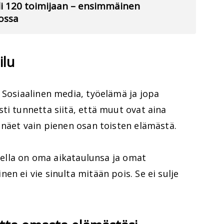
yli 120 toimijaan – ensimmäinen
kossa
ilu
 Sosiaalinen media, työelämä ja jopa
ti tunnetta siitä, että muut ovat aina
 näet vain pienen osan toisten elämästä.
isella on oma aikataulunsa ja omat
n ei vie sinulta mitään pois. Se ei sulje