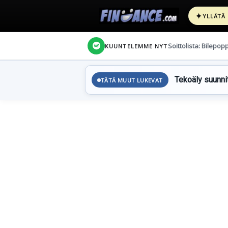
✦
YLLÄTÄ
Soittolista: Bilepop
KUUNTELEMME NYT
Tekoäly suunnit
TÄTÄ MUUT LUKEVAT