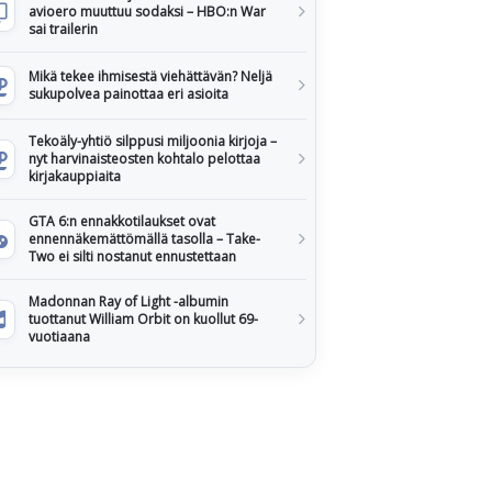
avioero muuttuu sodaksi – HBO:n War
sai trailerin
Mikä tekee ihmisestä viehättävän? Neljä
sukupolvea painottaa eri asioita
Tekoäly-yhtiö silppusi miljoonia kirjoja –
nyt harvinaisteosten kohtalo pelottaa
kirjakauppiaita
GTA 6:n ennakkotilaukset ovat
ennennäkemättömällä tasolla – Take-
Two ei silti nostanut ennustettaan
Madonnan Ray of Light -albumin
tuottanut William Orbit on kuollut 69-
vuotiaana