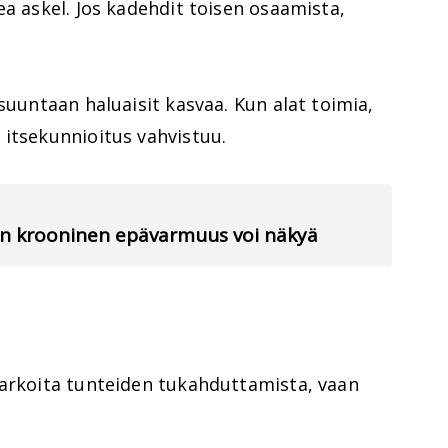
ea askel. Jos kadehdit toisen osaamista,
suuntaan haluaisit kasvaa. Kun alat toimia,
 itsekunnioitus vahvistuu.
hen krooninen epävarmuus voi näkyä
tarkoita tunteiden tukahduttamista, vaan