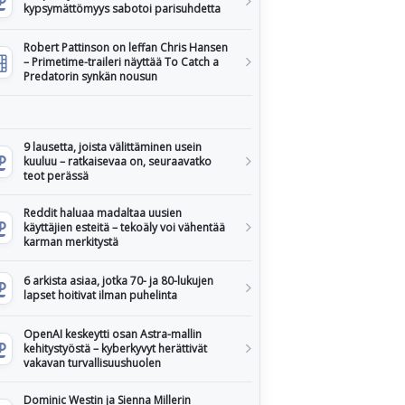
kypsymättömyys sabotoi parisuhdetta
Robert Pattinson on leffan Chris Hansen
– Primetime-traileri näyttää To Catch a
Predatorin synkän nousun
9 lausetta, joista välittäminen usein
kuuluu – ratkaisevaa on, seuraavatko
teot perässä
Reddit haluaa madaltaa uusien
käyttäjien esteitä – tekoäly voi vähentää
karman merkitystä
6 arkista asiaa, jotka 70- ja 80-lukujen
lapset hoitivat ilman puhelinta
OpenAI keskeytti osan Astra-mallin
kehitystyöstä – kyberkyvyt herättivät
vakavan turvallisuushuolen
Dominic Westin ja Sienna Millerin