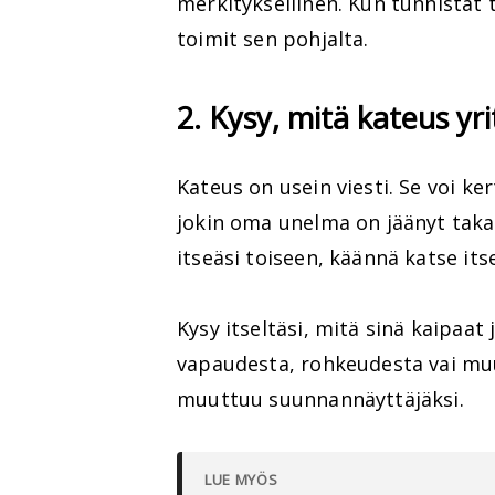
merkityksellinen. Kun tunnistat t
toimit sen pohjalta.
2. Kysy, mitä kateus yr
Kateus on usein viesti. Se voi ke
jokin oma unelma on jäänyt taka-
itseäsi toiseen, käännä katse itse
Kysy itseltäsi, mitä sinä kaipaat
vapaudesta, rohkeudesta vai mu
muuttuu suunnannäyttäjäksi.
LUE MYÖS