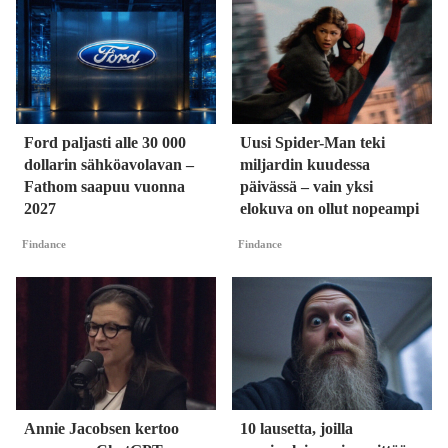
Ford paljasti alle 30 000
Uusi Spider-Man teki
dollarin sähköavolavan –
miljardin kuudessa
Fathom saapuu vuonna
päivässä – vain yksi
2027
elokuva on ollut nopeampi
Findance
Findance
Annie Jacobsen kertoo
10 lausetta, joilla