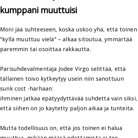
kumppani muuttuisi
Moni jää suhteeseen, koska uskoo yhä, että toinen
"kyllä muuttuu vielä" – alkaa sitoutua, ymmärtää
paremmin tai osoittaa rakkautta.
Parisuhdevalmentaja Jodee Virgo selittää, että
tällainen toivo kytkeytyy usein niin sanottuun
sunk cost -harhaan:
ihminen jatkaa epätyydyttävää suhdetta vain siksi,
että siihen on jo käytetty paljon aikaa ja tunteita.
Mutta todellisuus on, että jos toinen ei halua
muuttua, mikään määrä odottamista ei tee