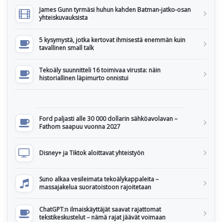
James Gunn tyrmäsi huhun kahden Batman-jatko-osan
yhteiskuvauksista
5 kysymystä, jotka kertovat ihmisestä enemmän kuin
tavallinen small talk
Tekoäly suunnitteli 16 toimivaa virusta: näin
historiallinen läpimurto onnistui
Ford paljasti alle 30 000 dollarin sähköavolavan –
Fathom saapuu vuonna 2027
Disney+ ja Tiktok aloittavat yhteistyön
Suno alkaa vesileimata tekoälykappaleita –
massajakelua suoratoistoon rajoitetaan
ChatGPT:n ilmaiskäyttäjät saavat rajattomat
tekstikeskustelut – nämä rajat jäävät voimaan