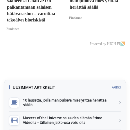
saaneensa ChatGPT:n
manipuloiva mies yrittää
paikantamaan salaisen
herättää sääliä
hätävaraston – varoittaa
Findance
tekoälyn bioriskistä
Findance
Powered by HIGH.FI
UUSIMMAT ARTIKKELIT
KAIKKI
10 lausetta, joilla manipuloiva mies yrittää herättää
sääliä
Masters of the Universe sai uuden elämän Prime
Videolla – tällainen jatko-osa voisi olla