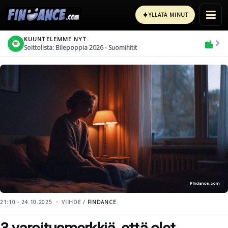
✦
YLLÄTÄ MINUT
KUUNTELEMME NYT
Soittolista: Bilepoppia 2026 - Suomihitit
Findance.com
21:10 - 24.10.2025
VIIHDE /
FINDANCE