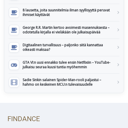
8 lausetta, joita suunnitelmia ilman syyllisyyttä peruvat
ihmiset käyttävät
George R.R. Martin kertoo avoimesti masennuksesta –
odotetulla kirjalla ei vieläkään ole julkaisupäivää
Digitaalinen turvallisuus – paljonko siitä kannattaa
oikeasti maksaa?
GTA VI:n uusi ennakko tulee ensin Netflixiin – YouTube-
julkaisu seuraa kuusi tuntia myöhemmin
Sadie Sinkin salainen Spider-Man-rooli paljastui –
hahmo on keskeinen MCU:n tulevaisuudelle
FINDANCE