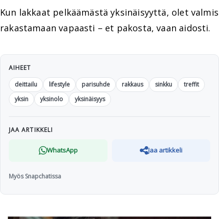
Kun lakkaat pelkäämästä yksinäisyyttä, olet valmis
rakastamaan vapaasti – et pakosta, vaan aidosti.
AIHEET
deittailu
lifestyle
parisuhde
rakkaus
sinkku
treffit
yksin
yksinolo
yksinäisyys
JAA ARTIKKELI
WhatsApp
Jaa artikkeli
Myös Snapchatissa