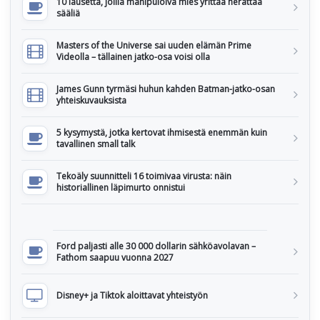
10 lausetta, joilla manipuloiva mies yrittää herättää
sääliä
Masters of the Universe sai uuden elämän Prime
Videolla – tällainen jatko-osa voisi olla
James Gunn tyrmäsi huhun kahden Batman-jatko-osan
yhteiskuvauksista
5 kysymystä, jotka kertovat ihmisestä enemmän kuin
tavallinen small talk
Tekoäly suunnitteli 16 toimivaa virusta: näin
historiallinen läpimurto onnistui
Ford paljasti alle 30 000 dollarin sähköavolavan –
Fathom saapuu vuonna 2027
Disney+ ja Tiktok aloittavat yhteistyön