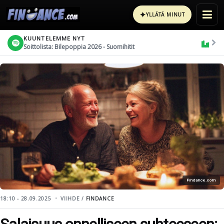
✦
YLLÄTÄ MINUT
KUUNTELEMME NYT
Soittolista: Bilepoppia 2026 - Suomihitit
Findance.com
18:10 - 28.09.2025
VIIHDE /
FINDANCE