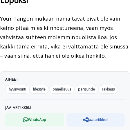
Lopuksi
Your Tangon mukaan nämä tavat eivät ole vain
keino pitää mies kiinnostuneena, vaan myös
vahvistaa suhteen molemminpuolista iloa. Jos
kaikki tämä ei riitä, vika ei välttämättä ole sinussa
– vaan siinä, että hän ei ole oikea henkilö.
AIHEET
hyvinvointi
lifestyle
onnellisuus
parisuhde
rakkaus
JAA ARTIKKELI
WhatsApp
Jaa artikkeli