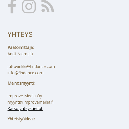
YHTEYS
Päätoimittaja:
Antti Niemelä
juttuvinkki@findance.com
info@findance.com
Mainosmyynti:
Improve Media Oy
myynti@improvemedia.fi
Katso yhteystiedot
Yhteistyöideat: