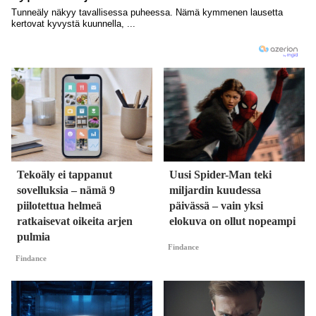
Tekoäly ei tappanut
Uusi Spider-Man teki
sovelluksia – nämä 9
miljardin kuudessa
piilotettua helmeä
päivässä – vain yksi
ratkaisevat oikeita arjen
elokuva on ollut nopeampi
pulmia
Findance
Findance