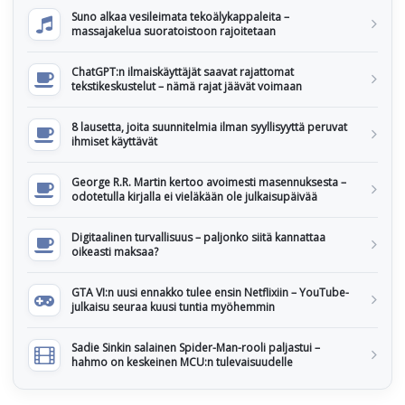
Suno alkaa vesileimata tekoälykappaleita –
massajakelua suoratoistoon rajoitetaan
ChatGPT:n ilmaiskäyttäjät saavat rajattomat
tekstikeskustelut – nämä rajat jäävät voimaan
8 lausetta, joita suunnitelmia ilman syyllisyyttä peruvat
ihmiset käyttävät
George R.R. Martin kertoo avoimesti masennuksesta –
odotetulla kirjalla ei vieläkään ole julkaisupäivää
Digitaalinen turvallisuus – paljonko siitä kannattaa
oikeasti maksaa?
GTA VI:n uusi ennakko tulee ensin Netflixiin – YouTube-
julkaisu seuraa kuusi tuntia myöhemmin
Sadie Sinkin salainen Spider-Man-rooli paljastui –
hahmo on keskeinen MCU:n tulevaisuudelle