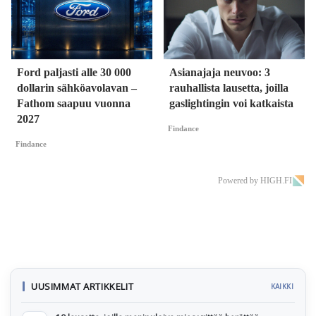
Ford paljasti alle 30 000
Asianajaja neuvoo: 3
dollarin sähköavolavan –
rauhallista lausetta, joilla
Fathom saapuu vuonna
gaslightingin voi katkaista
2027
Findance
Findance
Powered by HIGH.FI
UUSIMMAT ARTIKKELIT
KAIKKI