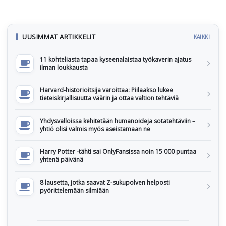
UUSIMMAT ARTIKKELIT
KAIKKI
11 kohteliasta tapaa kyseenalaistaa työkaverin ajatus
ilman loukkausta
Harvard-historioitsija varoittaa: Piilaakso lukee
tieteiskirjallisuutta väärin ja ottaa valtion tehtäviä
Yhdysvalloissa kehitetään humanoideja sotatehtäviin –
yhtiö olisi valmis myös aseistamaan ne
Harry Potter -tähti sai OnlyFansissa noin 15 000 puntaa
yhtenä päivänä
8 lausetta, jotka saavat Z-sukupolven helposti
pyörittelemään silmiään