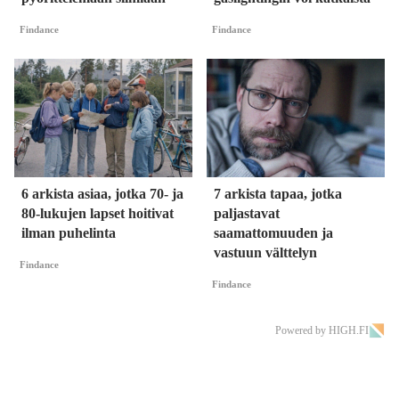
Findance
Findance
6 arkista asiaa, jotka 70- ja
7 arkista tapaa, jotka
80-lukujen lapset hoitivat
paljastavat
ilman puhelinta
saamattomuuden ja
vastuun välttelyn
Findance
Findance
Powered by HIGH.FI