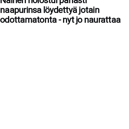
Nainen nolostui pahasti
naapurinsa löydettyä jotain
odottamatonta - nyt jo naurattaa