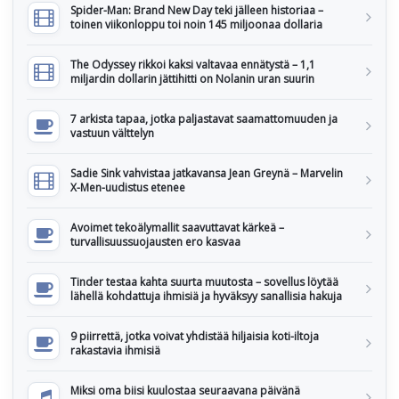
Spider-Man: Brand New Day teki jälleen historiaa –
toinen viikonloppu toi noin 145 miljoonaa dollaria
The Odyssey rikkoi kaksi valtavaa ennätystä – 1,1
miljardin dollarin jättihitti on Nolanin uran suurin
7 arkista tapaa, jotka paljastavat saamattomuuden ja
vastuun välttelyn
Sadie Sink vahvistaa jatkavansa Jean Greynä – Marvelin
X-Men-uudistus etenee
Avoimet tekoälymallit saavuttavat kärkeä –
turvallisuussuojausten ero kasvaa
Tinder testaa kahta suurta muutosta – sovellus löytää
lähellä kohdattuja ihmisiä ja hyväksyy sanallisia hakuja
9 piirrettä, jotka voivat yhdistää hiljaisia koti-iltoja
rakastavia ihmisiä
Miksi oma biisi kuulostaa seuraavana päivänä