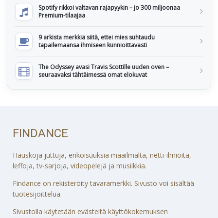
Spotify rikkoi valtavan rajapyykin – jo 300 miljoonaa
Premium-tilaajaa
9 arkista merkkiä siitä, ettei mies suhtaudu
tapailemaansa ihmiseen kunnioittavasti
The Odyssey avasi Travis Scottille uuden oven –
seuraavaksi tähtäimessä omat elokuvat
FINDANCE
Hauskoja juttuja, erikoisuuksia maailmalta, netti-ilmiöitä,
leffoja, tv-sarjoja, videopelejä ja musiikkia.
Findance on rekisteröity tavaramerkki. Sivusto voi sisältää
tuotesijoittelua.
Sivustolla käytetään evästeitä käyttökokemuksen