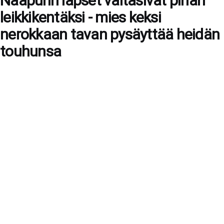
Naapurin lapset valtasivat pihan
leikkikentäksi - mies keksi
nerokkaan tavan pysäyttää heidän
touhunsa