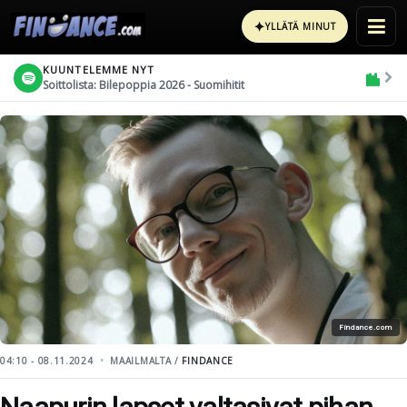
✦
YLLÄTÄ MINUT
KUUNTELEMME NYT
Soittolista: Bilepoppia 2026 - Suomihitit
Findance.com
04:10 - 08.11.2024
MAAILMALTA /
FINDANCE