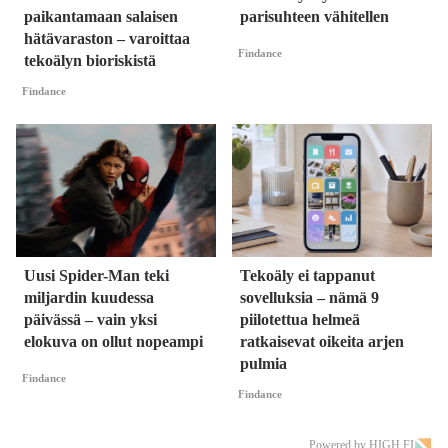
paikantamaan salaisen
parisuhteen vähitellen
hätävaraston – varoittaa
Findance
tekoälyn bioriskistä
Findance
Uusi Spider-Man teki
Tekoäly ei tappanut
miljardin kuudessa
sovelluksia – nämä 9
päivässä – vain yksi
piilotettua helmeä
elokuva on ollut nopeampi
ratkaisevat oikeita arjen
pulmia
Findance
Findance
Powered by HIGH.FI