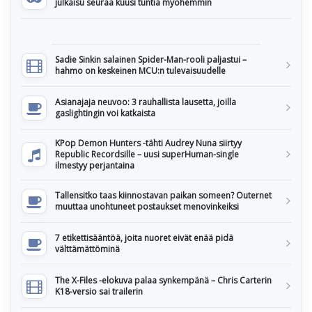
julkaisu seuraa kuusi tuntia myöhemmin
Sadie Sinkin salainen Spider-Man-rooli paljastui –
hahmo on keskeinen MCU:n tulevaisuudelle
Asianajaja neuvoo: 3 rauhallista lausetta, joilla
gaslightingin voi katkaista
KPop Demon Hunters -tähti Audrey Nuna siirtyy
Republic Recordsille – uusi superHuman-single
ilmestyy perjantaina
Tallensitko taas kiinnostavan paikan someen? Outernet
muuttaa unohtuneet postaukset menovinkeiksi
7 etikettisääntöä, joita nuoret eivät enää pidä
välttämättöminä
The X-Files -elokuva palaa synkempänä – Chris Carterin
K18-versio sai trailerin