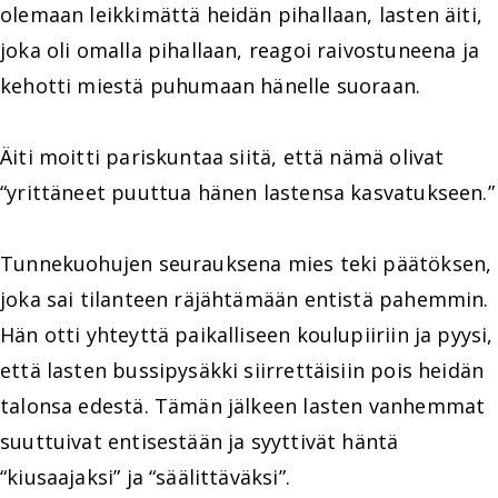
olemaan leikkimättä heidän pihallaan, lasten äiti,
joka oli omalla pihallaan, reagoi raivostuneena ja
kehotti miestä puhumaan hänelle suoraan.
Äiti moitti pariskuntaa siitä, että nämä olivat
“yrittäneet puuttua hänen lastensa kasvatukseen.”
Tunnekuohujen seurauksena mies teki päätöksen,
joka sai tilanteen räjähtämään entistä pahemmin.
Hän otti yhteyttä paikalliseen koulupiiriin ja pyysi,
että lasten bussipysäkki siirrettäisiin pois heidän
talonsa edestä. Tämän jälkeen lasten vanhemmat
suuttuivat entisestään ja syyttivät häntä
“kiusaajaksi” ja “säälittäväksi”.