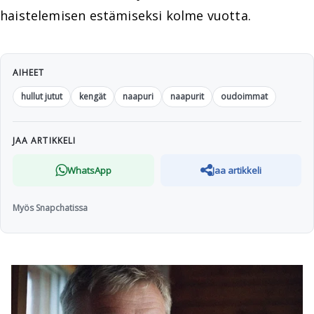
haistelemisen estämiseksi kolme vuotta.
AIHEET
hullut jutut
kengät
naapuri
naapurit
oudoimmat
JAA ARTIKKELI
WhatsApp
Jaa artikkeli
Myös Snapchatissa