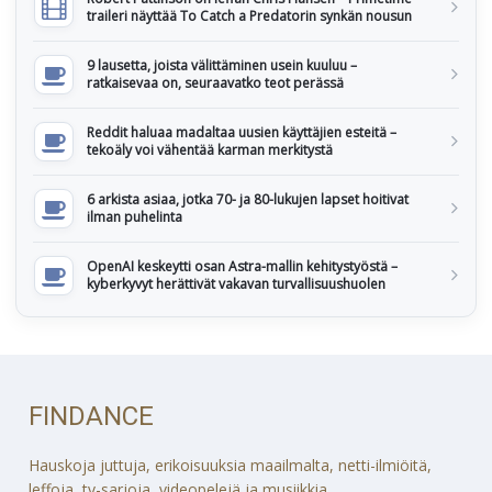
traileri näyttää To Catch a Predatorin synkän nousun
9 lausetta, joista välittäminen usein kuuluu –
ratkaisevaa on, seuraavatko teot perässä
Reddit haluaa madaltaa uusien käyttäjien esteitä –
tekoäly voi vähentää karman merkitystä
6 arkista asiaa, jotka 70- ja 80-lukujen lapset hoitivat
ilman puhelinta
OpenAI keskeytti osan Astra-mallin kehitystyöstä –
kyberkyvyt herättivät vakavan turvallisuushuolen
FINDANCE
Hauskoja juttuja, erikoisuuksia maailmalta, netti-ilmiöitä,
leffoja, tv-sarjoja, videopelejä ja musiikkia.