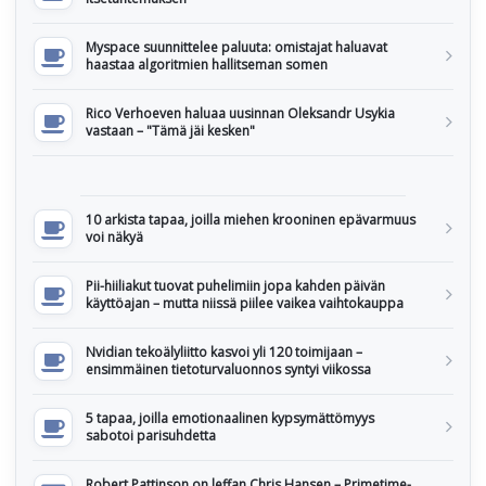
Myspace suunnittelee paluuta: omistajat haluavat
haastaa algoritmien hallitseman somen
Rico Verhoeven haluaa uusinnan Oleksandr Usykia
vastaan – "Tämä jäi kesken"
10 arkista tapaa, joilla miehen krooninen epävarmuus
voi näkyä
Pii-hiiliakut tuovat puhelimiin jopa kahden päivän
käyttöajan – mutta niissä piilee vaikea vaihtokauppa
Nvidian tekoälyliitto kasvoi yli 120 toimijaan –
ensimmäinen tietoturvaluonnos syntyi viikossa
5 tapaa, joilla emotionaalinen kypsymättömyys
sabotoi parisuhdetta
Robert Pattinson on leffan Chris Hansen – Primetime-