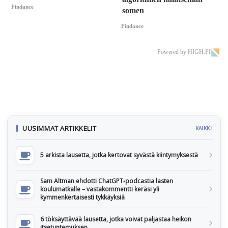
Findance
somen
Findance
Powered by HIGH.FI
UUSIMMAT ARTIKKELIT
KAIKKI
5 arkista lausetta, jotka kertovat syvästä kiintymyksestä
Sam Altman ehdotti ChatGPT-podcastia lasten
koulumatkalle – vastakommentti keräsi yli
kymmenkertaisesti tykkäyksiä
6 töksäyttävää lausetta, jotka voivat paljastaa heikon
itsetuntemuksen