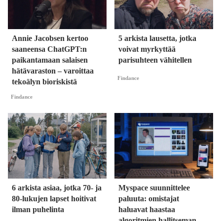
Annie Jacobsen kertoo
5 arkista lausetta, jotka
saaneensa ChatGPT:n
voivat myrkyttää
paikantamaan salaisen
parisuhteen vähitellen
hätävaraston – varoittaa
Findance
tekoälyn bioriskistä
Findance
6 arkista asiaa, jotka 70- ja
Myspace suunnittelee
80-lukujen lapset hoitivat
paluuta: omistajat
ilman puhelinta
haluavat haastaa
algoritmien hallitseman