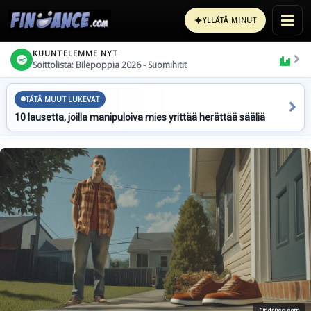
✦
YLLÄTÄ MINUT
KUUNTELEMME NYT
Soittolista: Bilepoppia 2026 - Suomihitit
TÄTÄ MUUT LUKEVAT
10 lausetta, joilla manipuloiva mies yrittää herättää sääliä
Findance.com