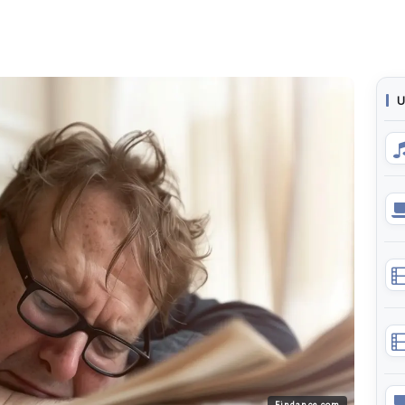
U
Findance.com