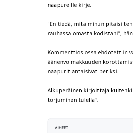
naapureille kirje.
"En tiedä, mitä minun pitäisi teh
rauhassa omasta kodistani", hä
Kommenttiosiossa ehdotettiin va
äänenvoimakkuuden korottamista 
naapurit antaisivat periksi.
Alkuperäinen kirjoittaja kuitenki
torjuminen tulella".
AIHEET