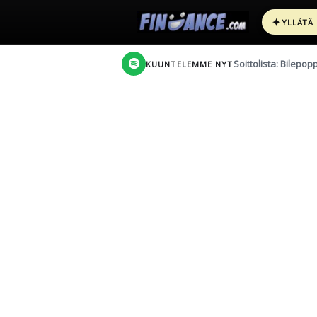
✦
YLLÄTÄ
Soittolista: Bilepop
KUUNTELEMME NYT