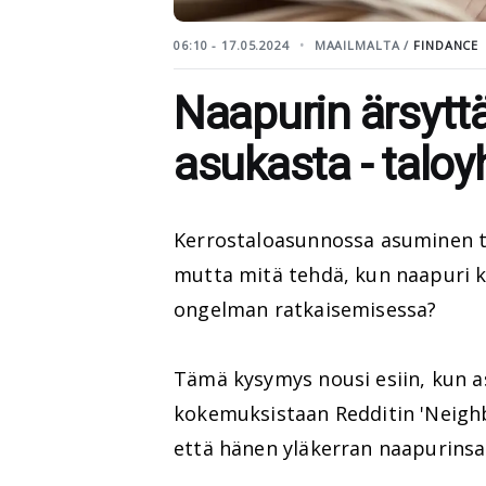
06:10 - 17.05.2024
MAAILMALTA /
FINDANCE
Naapurin ärsytt
asukasta - taloyh
Kerrostaloasunnossa asuminen tu
mutta mitä tehdä, kun naapuri kä
ongelman ratkaisemisessa?
Tämä kysymys nousi esiin, kun 
kokemuksistaan Redditin 'Neighb
että hänen yläkerran naapurinsa