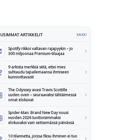
USIMMAT ARTIKKELIT
KAIKKI
Spotify rikkoi valtavan rajapyykin – jo
300 miljoonaa Premium-tilaajaa
9 arkista merkkiä siitä, ettei mies
suhtaudu tapailemaansa ihmiseen
kunnioittavasti
The Odyssey avasi Travis Scottille
uuden oven – seuraavaksi tähtäimessä
omat elokuvat
Spider-Man: Brand New Day nousi
vuoden 2026 tuottoisimmaksi
elokuvaksi vain seitsemässä päivässä
10 tilannetta, joissa fiksu ihminen ei tuo