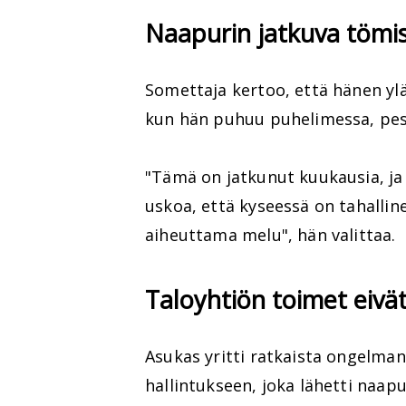
Naapurin jatkuva tömis
Somettaja kertoo, että hänen yl
kun hän puhuu puhelimessa, pesee
"Tämä on jatkunut kuukausia, ja 
uskoa, että kyseessä on tahallin
aiheuttama melu", hän valittaa.
Taloyhtiön toimet eivä
Asukas yritti ratkaista ongelman
hallintukseen, joka lähetti naa