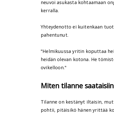
neuvoi asukasta kohtaamaan ong
kerralla.
Yhteydenotto ei kuitenkaan tuott
pahentunut.
"Helmikuussa yritin koputtaa hei
heidän olevan kotona. He tömist
ovikelloon."
Miten tilanne saataisiin
Tilanne on kestänyt iltaisin, mut
pohtii, pitäisikö hänen yrittää k