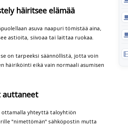
tely häiritsee elämää
äpuolellaan asuva naapuri tömistää aina,
 astioita, siivoaa tai laittaa ruokaa.
se on tarpeeksi säännöllistä, jotta voin
en häiriköinti eikä vain normaali asumisen
t auttaneet
 ottamalla yhteyttä taloyhtiön
purille "nimettömän" sähköpostin mutta