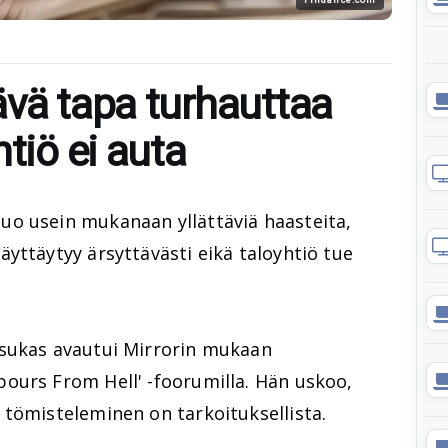
ävä tapa turhauttaa
tiö ei auta
o usein mukanaan yllättäviä haasteita,
yttäytyy ärsyttävästi eikä taloyhtiö tue
asukas avautui Mirrorin mukaan
ours From Hell' -foorumilla. Hän uskoo,
 tömisteleminen on tarkoituksellista.