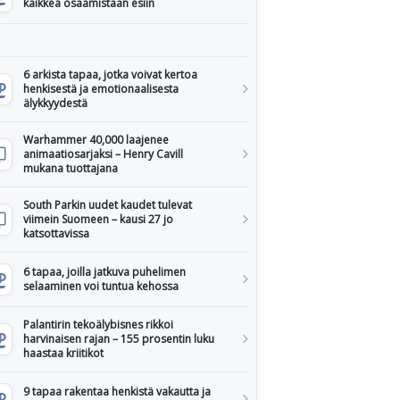
kaikkea osaamistaan esiin
6 arkista tapaa, jotka voivat kertoa
henkisestä ja emotionaalisesta
älykkyydestä
Warhammer 40,000 laajenee
animaatiosarjaksi – Henry Cavill
mukana tuottajana
South Parkin uudet kaudet tulevat
viimein Suomeen – kausi 27 jo
katsottavissa
6 tapaa, joilla jatkuva puhelimen
selaaminen voi tuntua kehossa
Palantirin tekoälybisnes rikkoi
harvinaisen rajan – 155 prosentin luku
haastaa kriitikot
9 tapaa rakentaa henkistä vakautta ja