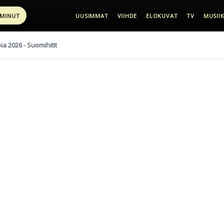
 MINUT
UUSIMMAT
VIIHDE
ELOKUVAT
TV
MUSIIK
pia 2026 - Suomihitit