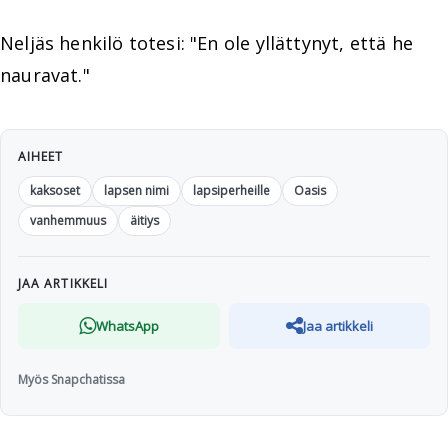
Neljäs henkilö totesi: "En ole yllättynyt, että he
nauravat."
AIHEET
kaksoset
lapsen nimi
lapsiperheille
Oasis
vanhemmuus
äitiys
JAA ARTIKKELI
WhatsApp
Jaa artikkeli
Myös Snapchatissa