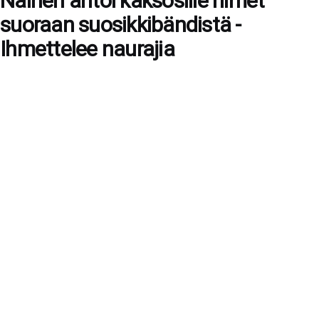
Nainen antoi kaksosille nimet
suoraan suosikkibändistä -
Ihmettelee naurajia