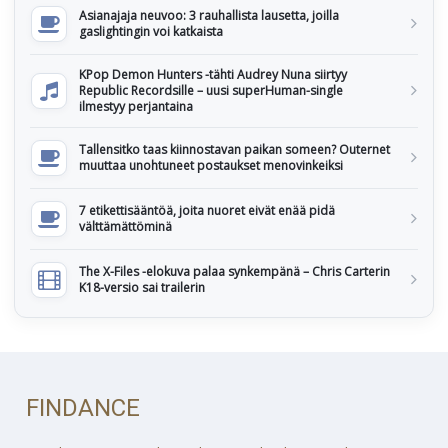
Asianajaja neuvoo: 3 rauhallista lausetta, joilla
gaslightingin voi katkaista
KPop Demon Hunters -tähti Audrey Nuna siirtyy
Republic Recordsille – uusi superHuman-single
ilmestyy perjantaina
Tallensitko taas kiinnostavan paikan someen? Outernet
muuttaa unohtuneet postaukset menovinkeiksi
7 etikettisääntöä, joita nuoret eivät enää pidä
välttämättöminä
The X-Files -elokuva palaa synkempänä – Chris Carterin
K18-versio sai trailerin
FINDANCE