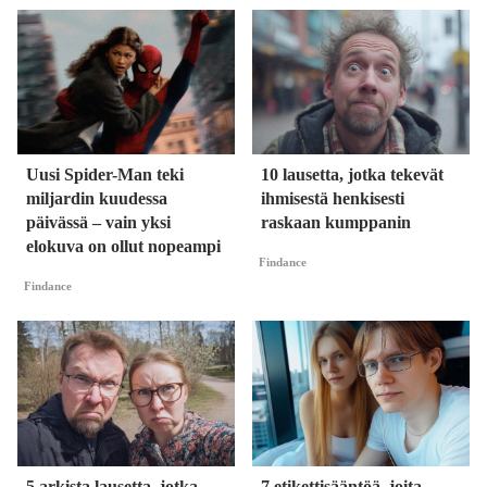
Uusi Spider-Man teki
10 lausetta, jotka tekevät
miljardin kuudessa
ihmisestä henkisesti
päivässä – vain yksi
raskaan kumppanin
elokuva on ollut nopeampi
Findance
Findance
5 arkista lausetta, jotka
7 etikettisääntöä, joita