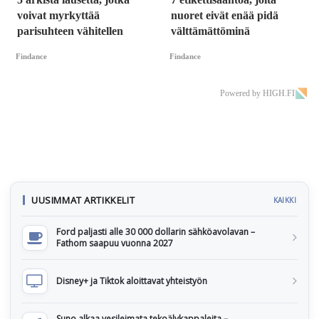
voivat myrkyttää
nuoret eivät enää pidä
parisuhteen vähitellen
välttämättöminä
Findance
Findance
Powered by HIGH.FI
UUSIMMAT ARTIKKELIT
KAIKKI
Ford paljasti alle 30 000 dollarin sähköavolavan –
Fathom saapuu vuonna 2027
Disney+ ja Tiktok aloittavat yhteistyön
Suno alkaa vesileimata tekoälykappaleita –