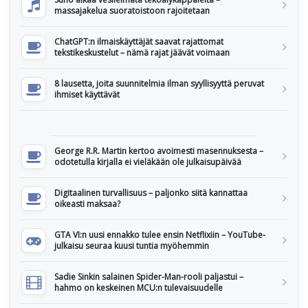
massajakelua suoratoistoon rajoitetaan
ChatGPT:n ilmaiskäyttäjät saavat rajattomat
tekstikeskustelut – nämä rajat jäävät voimaan
8 lausetta, joita suunnitelmia ilman syyllisyyttä peruvat
ihmiset käyttävät
George R.R. Martin kertoo avoimesti masennuksesta –
odotetulla kirjalla ei vieläkään ole julkaisupäivää
Digitaalinen turvallisuus – paljonko siitä kannattaa
oikeasti maksaa?
GTA VI:n uusi ennakko tulee ensin Netflixiin – YouTube-
julkaisu seuraa kuusi tuntia myöhemmin
Sadie Sinkin salainen Spider-Man-rooli paljastui –
hahmo on keskeinen MCU:n tulevaisuudelle