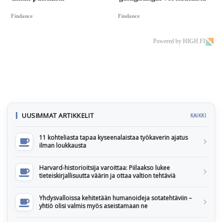
Findance
Findance
Powered by HIGH.FI
UUSIMMAT ARTIKKELIT
KAIKKI
11 kohteliasta tapaa kyseenalaistaa työkaverin ajatus
ilman loukkausta
Harvard-historioitsija varoittaa: Piilaakso lukee
tieteiskirjallisuutta väärin ja ottaa valtion tehtäviä
Yhdysvalloissa kehitetään humanoideja sotatehtäviin –
yhtiö olisi valmis myös aseistamaan ne