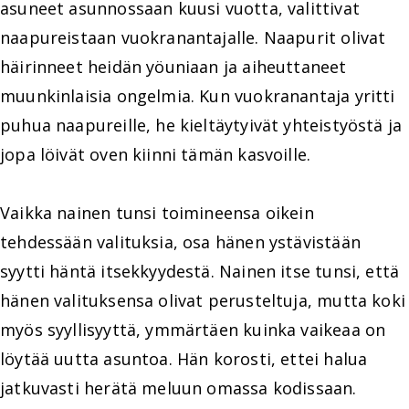
asuneet asunnossaan kuusi vuotta, valittivat
naapureistaan vuokranantajalle. Naapurit olivat
häirinneet heidän yöuniaan ja aiheuttaneet
muunkinlaisia ongelmia. Kun vuokranantaja yritti
puhua naapureille, he kieltäytyivät yhteistyöstä ja
jopa löivät oven kiinni tämän kasvoille.
Vaikka nainen tunsi toimineensa oikein
tehdessään valituksia, osa hänen ystävistään
syytti häntä itsekkyydestä. Nainen itse tunsi, että
hänen valituksensa olivat perusteltuja, mutta koki
myös syyllisyyttä, ymmärtäen kuinka vaikeaa on
löytää uutta asuntoa. Hän korosti, ettei halua
jatkuvasti herätä meluun omassa kodissaan.