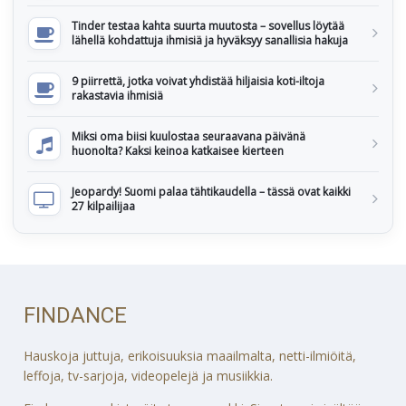
Tinder testaa kahta suurta muutosta – sovellus löytää
lähellä kohdattuja ihmisiä ja hyväksyy sanallisia hakuja
9 piirrettä, jotka voivat yhdistää hiljaisia koti-iltoja
rakastavia ihmisiä
Miksi oma biisi kuulostaa seuraavana päivänä
huonolta? Kaksi keinoa katkaisee kierteen
Jeopardy! Suomi palaa tähtikaudella – tässä ovat kaikki
27 kilpailijaa
FINDANCE
Hauskoja juttuja, erikoisuuksia maailmalta, netti-ilmiöitä,
leffoja, tv-sarjoja, videopelejä ja musiikkia.