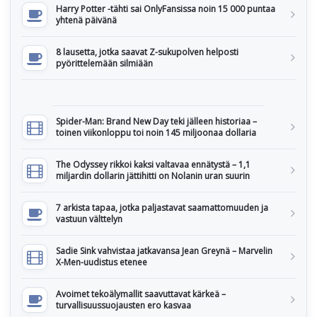
Harry Potter -tähti sai OnlyFansissa noin 15 000 puntaa
yhtenä päivänä
8 lausetta, jotka saavat Z-sukupolven helposti
pyörittelemään silmiään
Spider-Man: Brand New Day teki jälleen historiaa –
toinen viikonloppu toi noin 145 miljoonaa dollaria
The Odyssey rikkoi kaksi valtavaa ennätystä – 1,1
miljardin dollarin jättihitti on Nolanin uran suurin
7 arkista tapaa, jotka paljastavat saamattomuuden ja
vastuun välttelyn
Sadie Sink vahvistaa jatkavansa Jean Greynä – Marvelin
X-Men-uudistus etenee
Avoimet tekoälymallit saavuttavat kärkeä –
turvallisuussuojausten ero kasvaa