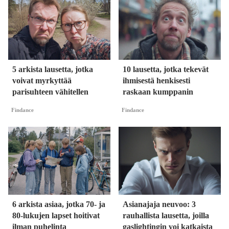
5 arkista lausetta, jotka
10 lausetta, jotka tekevät
voivat myrkyttää
ihmisestä henkisesti
parisuhteen vähitellen
raskaan kumppanin
Findance
Findance
6 arkista asiaa, jotka 70- ja
Asianajaja neuvoo: 3
80-lukujen lapset hoitivat
rauhallista lausetta, joilla
ilman puhelinta
gaslightingin voi katkaista