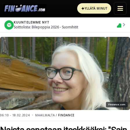
✦
YLLÄTÄ MINUT
KUUNTELEMME NYT
Soittolista: Bilepoppia 2026 - Suomihitit
Findance.com
06:10 - 18.02.2024
MAAILMALTA /
FINDANCE