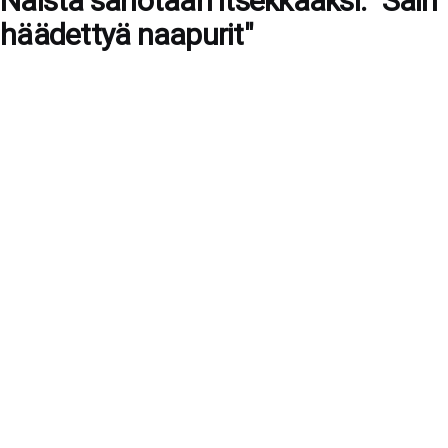
Naista sanotaan itsekkääksi: "Sain
häädettyä naapurit"