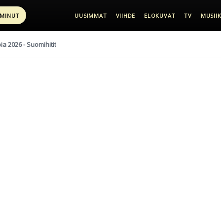
 MINUT
UUSIMMAT
VIIHDE
ELOKUVAT
TV
MUSIIK
pia 2026 - Suomihitit