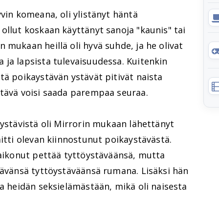
yvin komeana, oli ylistänyt häntä
ollut koskaan käyttänyt sanoja "kaunis" tai
 mukaan heillä oli hyvä suhde, ja he olivat
 ja lapsista tulevaisuudessa. Kuitenkin
tä poikaystävän ystävät pitivät naista
stävä voisi saada parempaa seuraa.
 ystävistä oli Mirrorin mukaan lähettänyt
äitti olevan kiinnostunut poikaystävästä.
 aikonut pettää tyttöystäväänsä, mutta
tävänsä tyttöystäväänsä rumana. Lisäksi hän
sa heidän seksielämästään, mikä oli naisesta