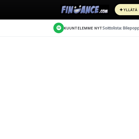
✦
YLLÄTÄ
Soittolista: Bilepop
KUUNTELEMME NYT