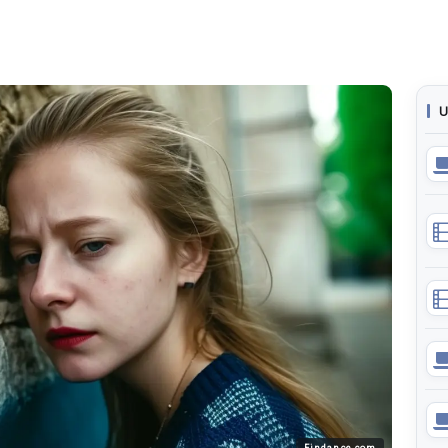
U
Findance.com