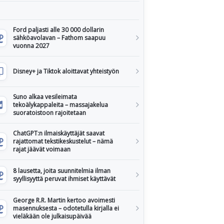
Ford paljasti alle 30 000 dollarin
sähköavolavan – Fathom saapuu
vuonna 2027
Disney+ ja Tiktok aloittavat yhteistyön
Suno alkaa vesileimata
tekoälykappaleita – massajakelua
suoratoistoon rajoitetaan
ChatGPT:n ilmaiskäyttäjät saavat
rajattomat tekstikeskustelut – nämä
rajat jäävät voimaan
8 lausetta, joita suunnitelmia ilman
syyllisyyttä peruvat ihmiset käyttävät
George R.R. Martin kertoo avoimesti
masennuksesta – odotetulla kirjalla ei
vieläkään ole julkaisupäivää