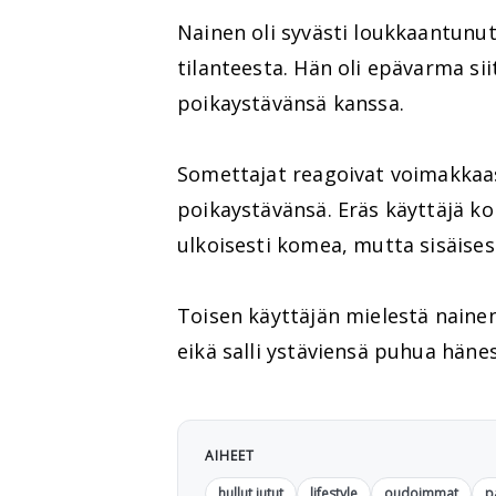
Nainen oli syvästi loukkaantunut 
tilanteesta. Hän oli epävarma sii
poikaystävänsä kanssa.
Somettajat reagoivat voimakkaas
poikaystävänsä. Eräs käyttäjä k
ulkoisesti komea, mutta sisäises
Toisen käyttäjän mielestä naine
eikä salli ystäviensä puhua hänest
AIHEET
hullut jutut
lifestyle
oudoimmat
p