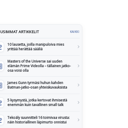
USIMMAT ARTIKKELIT
KAIKKI
10 lausetta, joilla manipuloiva mies
yrittää herättää sääliä
Masters of the Universe sai uuden
elämän Prime Videolla – tällainen jatko-
osa voisi olla
James Gunn tyrmäsi huhun kahden
Batman-jatko-osan yhteiskuvauksista
5 kysymystä, jotka kertovat ihmisestä
enemmän kuin tavallinen small talk
Tekoäly suunnitteli 16 toimivaa virusta:
näin historiallinen läpimurto onnistui