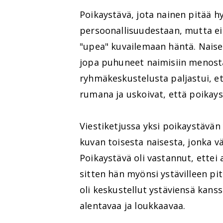
Poikaystävä, jota nainen pitää h
persoonallisuudestaan, mutta ei 
"upea" kuvailemaan häntä. Naisen
jopa puhuneet naimisiin menosta
ryhmäkeskustelusta paljastui, et
rumana ja uskoivat, että poikay
Viestiketjussa yksi poikaystävän
kuvan toisesta naisesta, jonka v
Poikaystävä oli vastannut, ettei
sitten hän myönsi ystävilleen pi
oli keskustellut ystäviensä kans
alentavaa ja loukkaavaa.