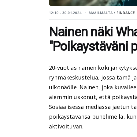
12:10 - 30.01.2024
MAAILMALTA /
FINDANCE
Nainen näki Wha
"Poikaystäväni 
20-vuotias nainen koki järkytyk
ryhmäkeskustelua, jossa tämä ja
ulkonäölle. Nainen, joka kuvailee
aiemmin uskonut, että poikaystäv
Sosiaalisessa mediassa jaetun t
poikaystävänsä puhelimella, k
aktivoituvan.