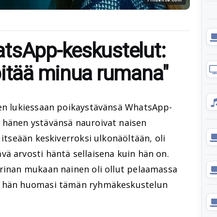
tsApp-keskustelut:
pitää minua rumana"
sen lukiessaan poikaystävänsä WhatsApp-
 hänen ystävänsä nauroivat naisen
 itseään keskiverroksi ulkonäöltään, oli
ä arvosti häntä sellaisena kuin hän on.
arinan mukaan nainen oli ollut pelaamassa
un hän huomasi tämän ryhmäkeskustelun