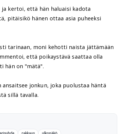
ja kertoi, että hän haluaisi kadota
tä, pitäisikö hänen ottaa asia puheeksi
ti tarinaan, moni kehotti naista jättämään
ommentoi, että poikaystävä saattaa olla
ti hän on "mätä".
n ansaitsee jonkun, joka puolustaa häntä
ä sillä tavalla.
arisuhde
rakkaus
ulkonäkö