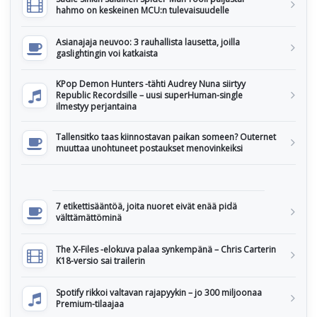
hahmo on keskeinen MCU:n tulevaisuudelle
Asianajaja neuvoo: 3 rauhallista lausetta, joilla
gaslightingin voi katkaista
KPop Demon Hunters -tähti Audrey Nuna siirtyy
Republic Recordsille – uusi superHuman-single
ilmestyy perjantaina
Tallensitko taas kiinnostavan paikan someen? Outernet
muuttaa unohtuneet postaukset menovinkeiksi
7 etikettisääntöä, joita nuoret eivät enää pidä
välttämättöminä
The X-Files -elokuva palaa synkempänä – Chris Carterin
K18-versio sai trailerin
Spotify rikkoi valtavan rajapyykin – jo 300 miljoonaa
Premium-tilaajaa