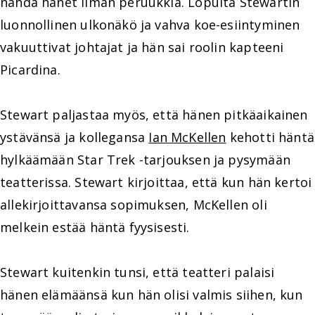
nähdä hänet ilman peruukkia. Lopulta Stewartin
luonnollinen ulkonäkö ja vahva koe-esiintyminen
vakuuttivat johtajat ja hän sai roolin kapteeni
Picardina.
Stewart paljastaa myös, että hänen pitkäaikainen
ystävänsä ja kollegansa
Ian McKellen
kehotti häntä
hylkäämään Star Trek -tarjouksen ja pysymään
teatterissa. Stewart kirjoittaa, että kun hän kertoi
allekirjoittavansa sopimuksen, McKellen oli
melkein estää häntä fyysisesti.
Stewart kuitenkin tunsi, että teatteri palaisi
hänen elämäänsä kun hän olisi valmis siihen, kun