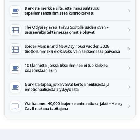
9 arkista merkkiä siitä, ettei mies suhtaudu
tapailemaansa ihmiseen kunnioittavasti
The Odyssey avasi Travis Scottille uuden oven –
seuraavaksi tähtäimessä omat elokuvat
Spider-Man: Brand New Day nousi vuoden 2026
tuottoisimmaksi elokuvaksi vain seitsemässä päivässä
10 tilannetta, joissa fiksu ihminen ei tuo kaikkea
osaamistaan esiin
6 arkista tapaa, jotka voivat kertoa henkisestä ja
emotionaalisesta älykkyydestä
Warhammer 40,000 laajenee animaatiosarjaksi – Henry
Cavill mukana tuottajana