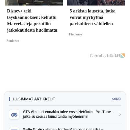
Disney+ teki
5 arkista lausetta, jotka
täyskäännöksen: kehuttu
voivat myrkyttää
Marvel-sarja peruttiin
parisuhteen vähitellen
jatkokaudesta huolimatta
Findance
Findance
Powered by HIGH.FI
UUSIMMAT ARTIKKELIT
KAIKKI
GTA VI:n uusi ennakko tulee ensin Netflixiin – YouTube-
julkaisu seuraa kuusi tuntia myöhemmin
Sadie Sinkin salainen Spider-Man-rooli paljastui –