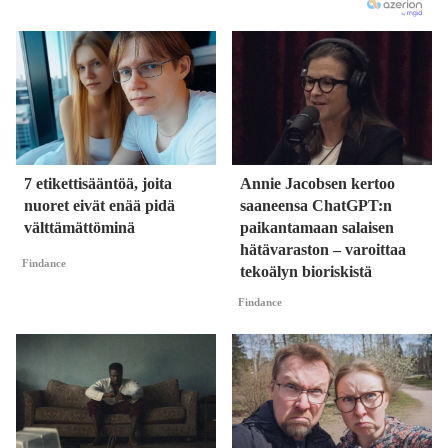
7 etikettisääntöä, joita
Annie Jacobsen kertoo
nuoret eivät enää pidä
saaneensa ChatGPT:n
välttämättöminä
paikantamaan salaisen
hätävaraston – varoittaa
Findance
tekoälyn bioriskistä
Findance