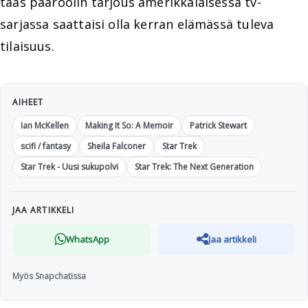
taas pääroolin tarjous amerikkalaisessa tv-
sarjassa saattaisi olla kerran elämässä tuleva
tilaisuus.
AIHEET
Ian McKellen
Making It So: A Memoir
Patrick Stewart
scifi / fantasy
Sheila Falconer
Star Trek
Star Trek - Uusi sukupolvi
Star Trek: The Next Generation
JAA ARTIKKELI
WhatsApp
Jaa artikkeli
Myös Snapchatissa