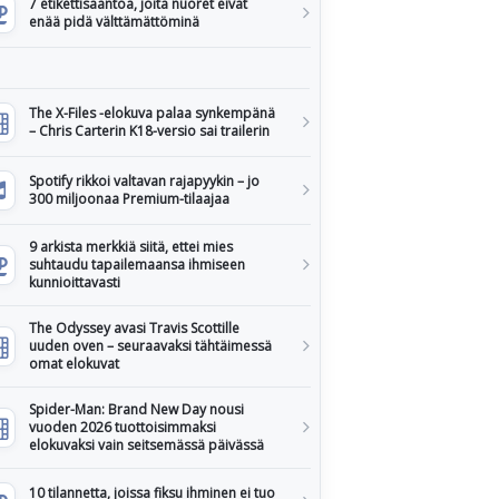
7 etikettisääntöä, joita nuoret eivät
enää pidä välttämättöminä
The X-Files -elokuva palaa synkempänä
– Chris Carterin K18-versio sai trailerin
Spotify rikkoi valtavan rajapyykin – jo
300 miljoonaa Premium-tilaajaa
9 arkista merkkiä siitä, ettei mies
suhtaudu tapailemaansa ihmiseen
kunnioittavasti
The Odyssey avasi Travis Scottille
uuden oven – seuraavaksi tähtäimessä
omat elokuvat
Spider-Man: Brand New Day nousi
vuoden 2026 tuottoisimmaksi
elokuvaksi vain seitsemässä päivässä
10 tilannetta, joissa fiksu ihminen ei tuo