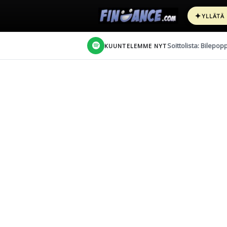
✦
YLLÄTÄ
Soittolista: Bilepop
KUUNTELEMME NYT