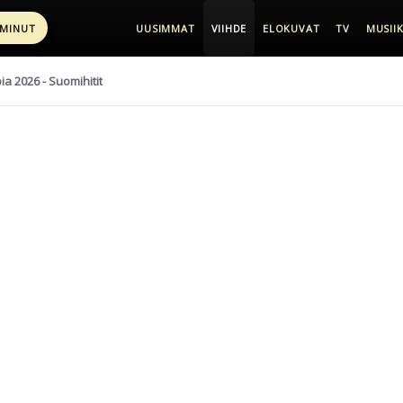
 MINUT
UUSIMMAT
VIIHDE
ELOKUVAT
TV
MUSIIK
pia 2026 - Suomihitit