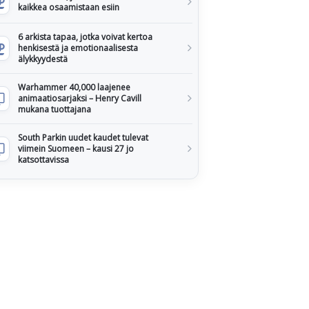
kaikkea osaamistaan esiin
6 arkista tapaa, jotka voivat kertoa
henkisestä ja emotionaalisesta
älykkyydestä
Warhammer 40,000 laajenee
animaatiosarjaksi – Henry Cavill
mukana tuottajana
South Parkin uudet kaudet tulevat
viimein Suomeen – kausi 27 jo
katsottavissa