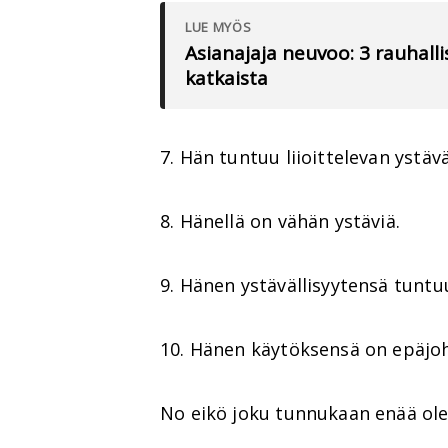
LUE MYÖS
Asianajaja neuvoo: 3 rauhallis
katkaista
7. Hän tuntuu liioittelevan ystävä
8. Hänellä on vähän ystäviä.
9. Hänen ystävällisyytensä tuntuu
10. Hänen käytöksensä on epäjo
No eikö joku tunnukaan enää olev