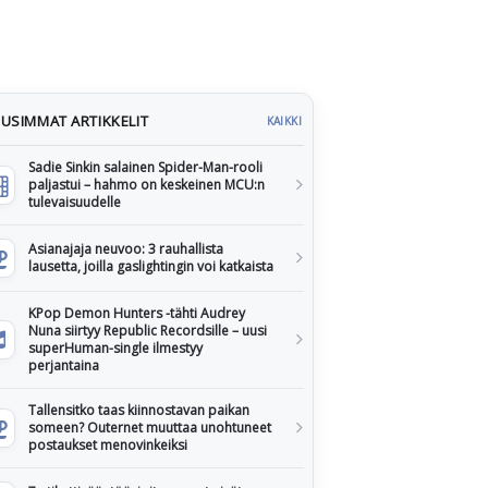
USIMMAT ARTIKKELIT
KAIKKI
Sadie Sinkin salainen Spider-Man-rooli
paljastui – hahmo on keskeinen MCU:n
tulevaisuudelle
Asianajaja neuvoo: 3 rauhallista
lausetta, joilla gaslightingin voi katkaista
KPop Demon Hunters -tähti Audrey
Nuna siirtyy Republic Recordsille – uusi
superHuman-single ilmestyy
perjantaina
Tallensitko taas kiinnostavan paikan
someen? Outernet muuttaa unohtuneet
postaukset menovinkeiksi