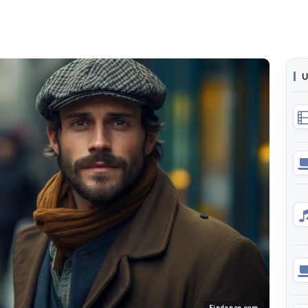
U
Findance.com