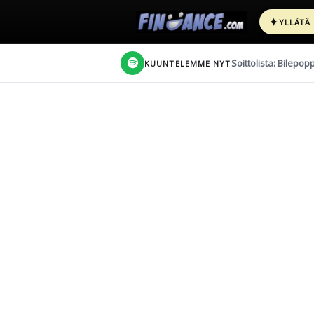
✦
YLLÄTÄ
Soittolista: Bilepop
KUUNTELEMME NYT