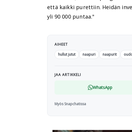
että kaikki purettiin. Heidän inv
yli 90 000 puntaa."
AIHEET
hullut jutut
naapuri
naapurit
oud
JAA ARTIKKELI
WhatsApp
Myös Snapchatissa