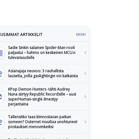
USIMMAT ARTIKKELIT
KAIKKI
Sadie Sinkin salainen Spider-Man-rooli
paljastui – hahmo on keskeinen MCU:n
tulevaisuudelle
Asianajaja neuvoo: 3 rauhallista
lausetta, joilla gaslightingin voi katkaista
KPop Demon Hunters -tähti Audrey
Nuna siirtyy Republic Recordsille – uusi
superHuman-single ilmestyy
perjantaina
Tallensitko taas kiinnostavan paikan
someen? Outernet muuttaa unohtuneet
postaukset menovinkeiksi