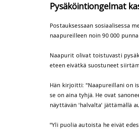
Pysäköintiongelmat ka
Postauksessaan sosiaalisessa me
naapureilleen noin 90 000 punna
Naapurit olivat toistuvasti pys
eteen eivätkä suostuneet siirtäm
Hän kirjoitti: "Naapureillani on 
se on aina tyhjä. He ovat sanonee
näyttävän 'halvalta' jättämällä au
"Yli puolia autoista he eivät edes