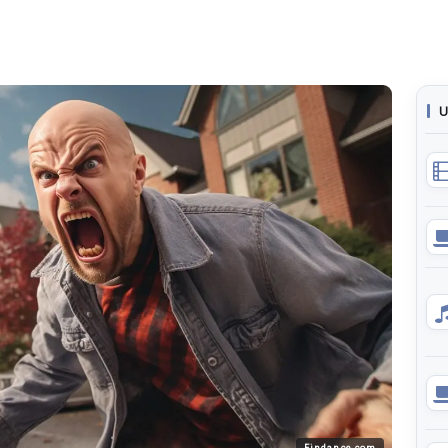
U
Findance.com