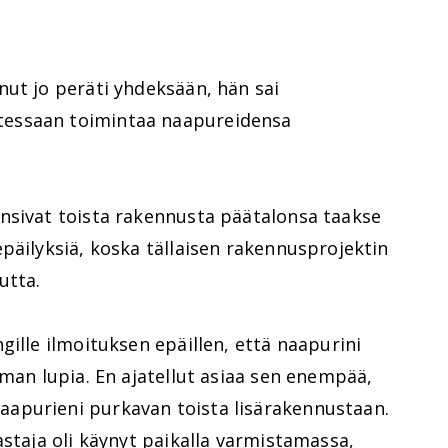
nut jo peräti yhdeksään, hän sai
essaan toimintaa naapureidensa
nsivat toista rakennusta päätalonsa taakse
päilyksiä, koska tällaisen rakennusprojektin
utta.
gille ilmoituksen epäillen, että naapurini
lman lupia. En ajatellut asiaa sen enempää,
apurieni purkavan toista lisärakennustaan.
astaja oli käynyt paikalla varmistamassa,