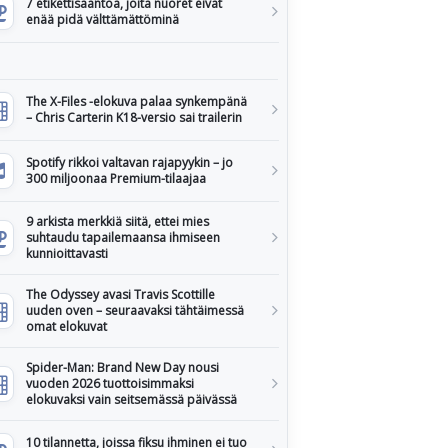
7 etikettisääntöä, joita nuoret eivät
enää pidä välttämättöminä
The X-Files -elokuva palaa synkempänä
– Chris Carterin K18-versio sai trailerin
Spotify rikkoi valtavan rajapyykin – jo
300 miljoonaa Premium-tilaajaa
9 arkista merkkiä siitä, ettei mies
suhtaudu tapailemaansa ihmiseen
kunnioittavasti
The Odyssey avasi Travis Scottille
uuden oven – seuraavaksi tähtäimessä
omat elokuvat
Spider-Man: Brand New Day nousi
vuoden 2026 tuottoisimmaksi
elokuvaksi vain seitsemässä päivässä
10 tilannetta, joissa fiksu ihminen ei tuo