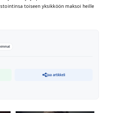
estointinsa toiseen yksikköön maksoi heille
oimmat
Jaa artikkeli