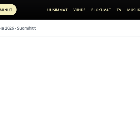
 MINUT
UUSIMMAT
VIIHDE
ELOKUVAT
TV
MUSIIK
pia 2026 - Suomihitit