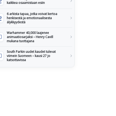
kaikkea osaamistaan esiin
6 arkista tapaa, jotka voivat kertoa
henkisestä ja emotionaalisesta
älykkyydestä
Warhammer 40,000 laajenee
animaatiosarjaksi – Henry Cavill
mukana tuottajana
South Parkin uudet kaudet tulevat
viimein Suomeen – kausi 27 jo
katsottavissa