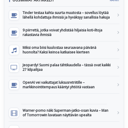
UUSIMMAT ARTIKKELIT
KAIKKI
Tinder testaa kahta suurta muutosta – sovellus löytää
lähellä kohdattuja ihmisiä ja hyväksyy sanallisia hakuja
9 piirrettä, jotka voivat yhdistää hiljaisia koti-iltoja
rakastavia ihmisiä
Miksi oma biisi kuulostaa seuraavana päivänä
huonolta? Kaksi keinoa katkaisee kierteen
Jeopardy! Suomi palaa tähtikaudella – tässä ovat kaikki
27 kilpailijaa
OpenAI vei vaikuttajat luksusretriitille –
markkinointitempaus kääntyi yhtiötä vastaan
Warner-pomo näki Superman-jatko-osan kuvia – Man
of Tomorrowin luvataan näyttävän upealta