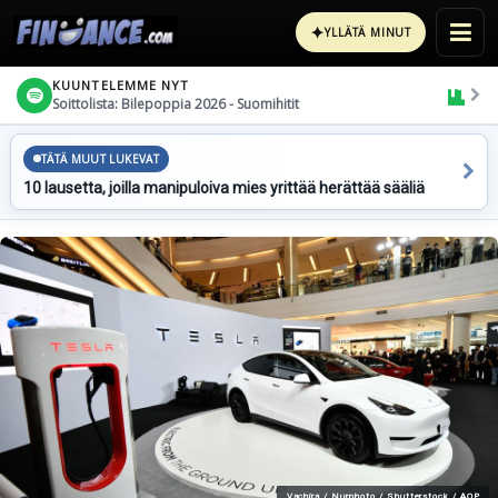
✦
YLLÄTÄ MINUT
KUUNTELEMME NYT
Soittolista: Bilepoppia 2026 - Suomihitit
TÄTÄ MUUT LUKEVAT
10 lausetta, joilla manipuloiva mies yrittää herättää sääliä
Vachira / Nurphoto / Shutterstock / AOP