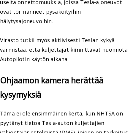
useita onnettomuuksia, joissa Tesla-ajoneuvot
ovat törmänneet pysäköityihin
hälytysajoneuvoihin.
Virasto tutkii myös aktiivisesti Teslan kykyä
varmistaa, että kuljettajat kiinnittävät huomiota
Autopilotin käytön aikana.
Ohjaamon kamera herättää
kysymyksiä
Tämä ei ole ensimmäinen kerta, kun NHTSA on
pyytänyt tietoa Tesla-auton kuljettajien
valvontajärjestelmistä (DMS), joiden on tarkoitus