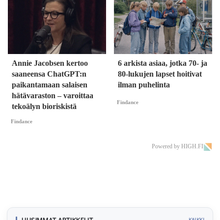
Annie Jacobsen kertoo
6 arkista asiaa, jotka 70- ja
saaneensa ChatGPT:n
80-lukujen lapset hoitivat
paikantamaan salaisen
ilman puhelinta
hätävaraston – varoittaa
Findance
tekoälyn bioriskistä
Findance
Powered by HIGH.FI