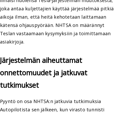
ilmaisi huolensa Tesla-järjestelmän muutoksesta,
joka antaa kuljettajien käyttää järjestelmää pitkiä
aikoja ilman, että heitä kehotetaan laittamaan
kätensä ohjauspyörään. NHTSA on määrännyt
Teslan vastaamaan kysymyksiin ja toimittamaan
asiakirjoja.
Järjestelmän aiheuttamat
onnettomuudet ja jatkuvat
tutkimukset
Pyyntö on osa NHTSA:n jatkuvia tutkimuksia
Autopilotista sen jälkeen, kun virasto tunnisti