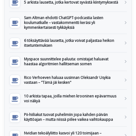
5 arkista lausetta, jotka kertovat syvästä kiintymyksestä
Sam Altman ehdotti ChatGPT-podcastia lasten
koulumatkalle – vastakommentti keräsi yli
kymmenkertaisesti tykkäyksiä
6 töksäyttävää lausetta, jotka voivat paljastaa heikon
itsetuntemuksen
Myspace suunnittelee paluuta: omistajat haluavat
haastaa algoritmien hallitseman somen
Rico Verhoeven haluaa uusinnan Oleksandr Usykia
vastaan – "Tämä jäi kesken"
10 arkista tapaa, joilla miehen krooninen epävarmuus
voi näkyä
Pii-hiiliakut tuovat puhelimiin jopa kahden päivän
käyttöajan – mutta niissä piilee vaikea vaihtokauppa
Nvidian tekoälyliitto kasvoi yli 120 toimijaan –