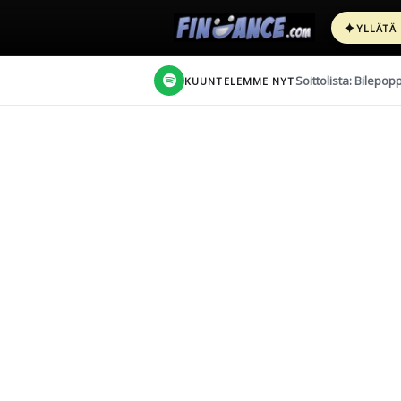
✦
YLLÄTÄ
Soittolista: Bilepop
KUUNTELEMME NYT