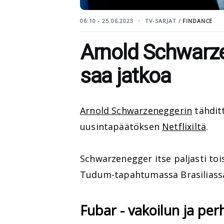
06:10 - 25.06.2023
TV-SARJAT /
FINDANCE
Arnold Schwarze
saa jatkoa
Arnold Schwarzeneggerin
tähdit
uusintapäätöksen
Netflixiltä
.
Schwarzenegger itse paljasti to
Tudum-tapahtumassa Brasiliass
Fubar - vakoilun ja pe