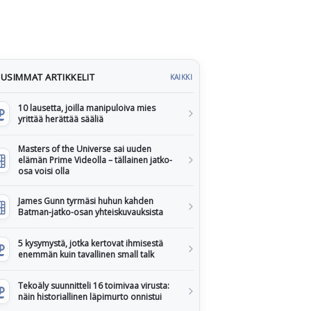
USIMMAT ARTIKKELIT
KAIKKI
10 lausetta, joilla manipuloiva mies
yrittää herättää sääliä
Masters of the Universe sai uuden
elämän Prime Videolla – tällainen jatko-
osa voisi olla
James Gunn tyrmäsi huhun kahden
Batman-jatko-osan yhteiskuvauksista
5 kysymystä, jotka kertovat ihmisestä
enemmän kuin tavallinen small talk
Tekoäly suunnitteli 16 toimivaa virusta:
näin historiallinen läpimurto onnistui