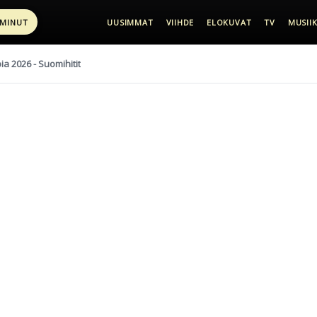
 MINUT
UUSIMMAT
VIIHDE
ELOKUVAT
TV
MUSIIK
pia 2026 - Suomihitit