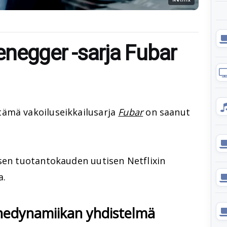
negger -sarja Fubar
tämä vakoiluseikkailusarja
Fubar
on saanut
isen tuotantokauden uutisen Netflixin
a.
rhedynamiikan yhdistelmä