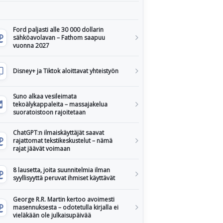
Ford paljasti alle 30 000 dollarin
sähköavolavan – Fathom saapuu
vuonna 2027
Disney+ ja Tiktok aloittavat yhteistyön
Suno alkaa vesileimata
tekoälykappaleita – massajakelua
suoratoistoon rajoitetaan
ChatGPT:n ilmaiskäyttäjät saavat
rajattomat tekstikeskustelut – nämä
rajat jäävät voimaan
8 lausetta, joita suunnitelmia ilman
syyllisyyttä peruvat ihmiset käyttävät
George R.R. Martin kertoo avoimesti
masennuksesta – odotetulla kirjalla ei
vieläkään ole julkaisupäivää