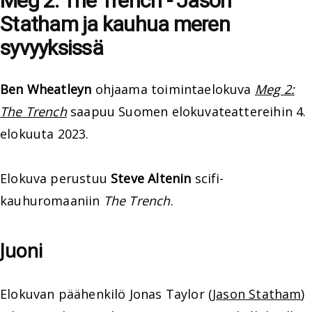
Meg 2: The Trench - Jason
Statham ja kauhua meren
syvyyksissä
Ben Wheatleyn
ohjaama toimintaelokuva
Meg 2:
The Trench
saapuu Suomen elokuvateattereihin 4.
elokuuta 2023.
Elokuva perustuu
Steve Altenin
scifi-
kauhuromaaniin
The Trench
.
Juoni
Elokuvan päähenkilö Jonas Taylor (
Jason Statham
)