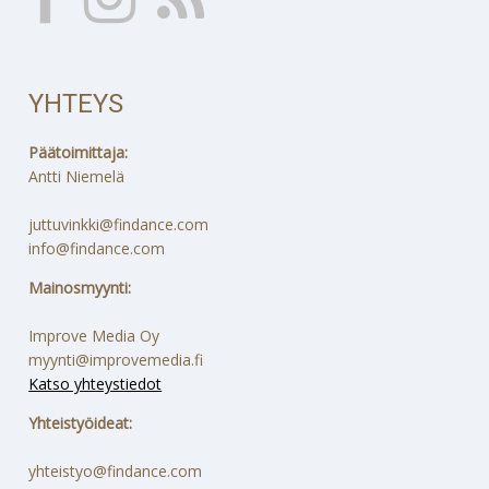
YHTEYS
Päätoimittaja:
Antti Niemelä
juttuvinkki@findance.com
info@findance.com
Mainosmyynti:
Improve Media Oy
myynti@improvemedia.fi
Katso yhteystiedot
Yhteistyöideat:
yhteistyo@findance.com