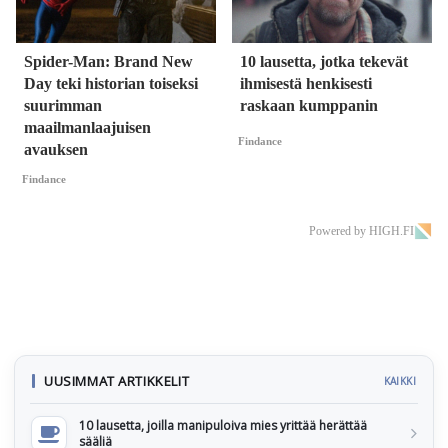
Spider-Man: Brand New
10 lausetta, jotka tekevät
Day teki historian toiseksi
ihmisestä henkisesti
suurimman
raskaan kumppanin
maailmanlaajuisen
Findance
avauksen
Findance
Powered by HIGH.FI
UUSIMMAT ARTIKKELIT
KAIKKI
10 lausetta, joilla manipuloiva mies yrittää herättää
sääliä