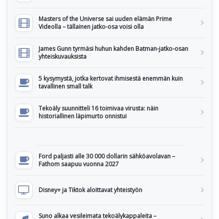
Masters of the Universe sai uuden elämän Prime
Videolla – tällainen jatko-osa voisi olla
James Gunn tyrmäsi huhun kahden Batman-jatko-osan
yhteiskuvauksista
5 kysymystä, jotka kertovat ihmisestä enemmän kuin
tavallinen small talk
Tekoäly suunnitteli 16 toimivaa virusta: näin
historiallinen läpimurto onnistui
Ford paljasti alle 30 000 dollarin sähköavolavan –
Fathom saapuu vuonna 2027
Disney+ ja Tiktok aloittavat yhteistyön
Suno alkaa vesileimata tekoälykappaleita –