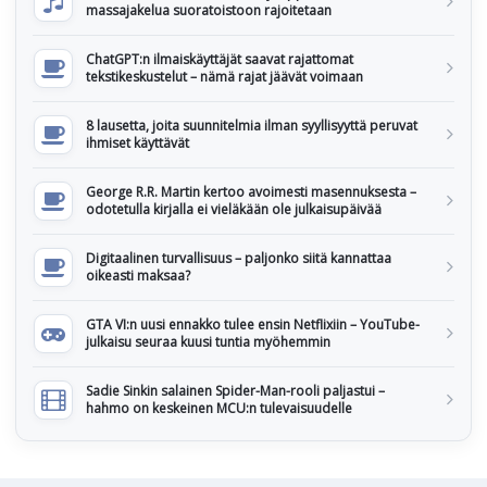
massajakelua suoratoistoon rajoitetaan
ChatGPT:n ilmaiskäyttäjät saavat rajattomat
tekstikeskustelut – nämä rajat jäävät voimaan
8 lausetta, joita suunnitelmia ilman syyllisyyttä peruvat
ihmiset käyttävät
George R.R. Martin kertoo avoimesti masennuksesta –
odotetulla kirjalla ei vieläkään ole julkaisupäivää
Digitaalinen turvallisuus – paljonko siitä kannattaa
oikeasti maksaa?
GTA VI:n uusi ennakko tulee ensin Netflixiin – YouTube-
julkaisu seuraa kuusi tuntia myöhemmin
Sadie Sinkin salainen Spider-Man-rooli paljastui –
hahmo on keskeinen MCU:n tulevaisuudelle