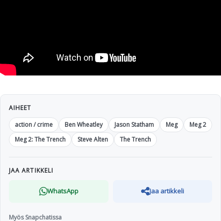
AIHEET
action / crime
Ben Wheatley
Jason Statham
Meg
Meg 2
Meg 2: The Trench
Steve Alten
The Trench
JAA ARTIKKELI
WhatsApp
Jaa artikkeli
Myös Snapchatissa