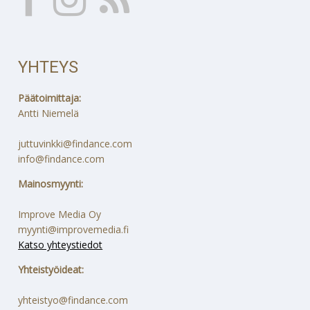
YHTEYS
Päätoimittaja:
Antti Niemelä
juttuvinkki@findance.com
info@findance.com
Mainosmyynti:
Improve Media Oy
myynti@improvemedia.fi
Katso yhteystiedot
Yhteistyöideat:
yhteistyo@findance.com