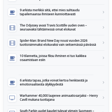
9 arkista merkkiä siitä, ettei mies suhtaudu
tapailemaansa ihmiseen kunnioittavasti
The Odyssey avasi Travis Scottille uuden oven –
seuraavaksi tähtäimessä omat elokuvat
Spider-Man: Brand New Day nousi vuoden 2026
tuottoisimmaksi elokuvaksi vain seitsemässä päivässä
10 tilannetta, joissa fiksu ihminen ei tuo kaikkea
osaamistaan esiin
6 arkista tapaa, jotka voivat kertoa henkisestä ja
emotionaalisesta älykkyydestä
Warhammer 40,000 laajenee animaatiosarjaksi – Henry
Cavill mukana tuottajana
South Parkin uudet kaudet tulevat viimein Suomeen –