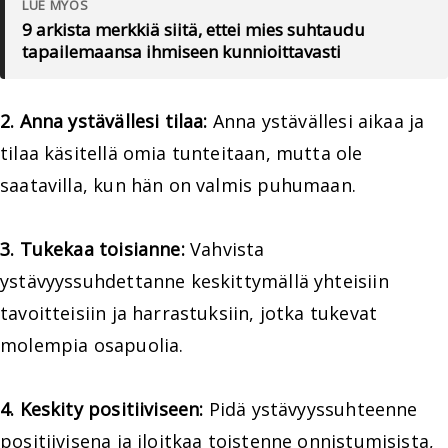
LUE MYÖS
9 arkista merkkiä siitä, ettei mies suhtaudu
tapailemaansa ihmiseen kunnioittavasti
2. Anna ystävällesi tilaa:
Anna ystävällesi aikaa ja
tilaa käsitellä omia tunteitaan, mutta ole
saatavilla, kun hän on valmis puhumaan.
3. Tukekaa toisianne:
Vahvista
ystävyyssuhdettanne keskittymällä yhteisiin
tavoitteisiin ja harrastuksiin, jotka tukevat
molempia osapuolia.
4. Keskity positiiviseen:
Pidä ystävyyssuhteenne
positiivisena ja iloitkaa toistenne onnistumisista,