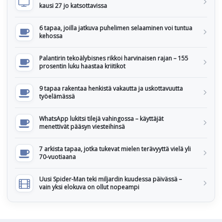
kausi 27 jo katsottavissa
6 tapaa, joilla jatkuva puhelimen selaaminen voi tuntua
kehossa
Palantirin tekoälybisnes rikkoi harvinaisen rajan – 155
prosentin luku haastaa kriitikot
9 tapaa rakentaa henkistä vakautta ja uskottavuutta
työelämässä
WhatsApp lukitsi tilejä vahingossa – käyttäjät
menettivät pääsyn viesteihinsä
7 arkista tapaa, jotka tukevat mielen terävyyttä vielä yli
70-vuotiaana
Uusi Spider-Man teki miljardin kuudessa päivässä –
vain yksi elokuva on ollut nopeampi