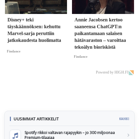
Disney+ teki
Annie Jacobsen kertoo
täyskäännöksen: kehuttu
saaneensa ChatGPT:n
Marvel-sarja peruttiin
paikantamaan salaisen
jatkokaudesta huolimatta
hätävaraston – varoittaa
tekoälyn bioriskistä
Findance
Findance
Powered by HIGH.FI
UUSIMMAT ARTIKKELIT
KAIKKI
Spotify rikkoi valtavan rajapyykin – jo 300 miljoonaa
Premium-tilaajaa