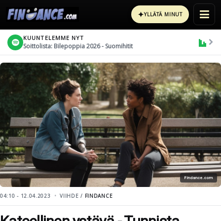
✦
YLLÄTÄ MINUT
KUUNTELEMME NYT
Soittolista: Bilepoppia 2026 - Suomihitit
Findance.com
04:10 - 12.04.2023
VIIHDE /
FINDANCE