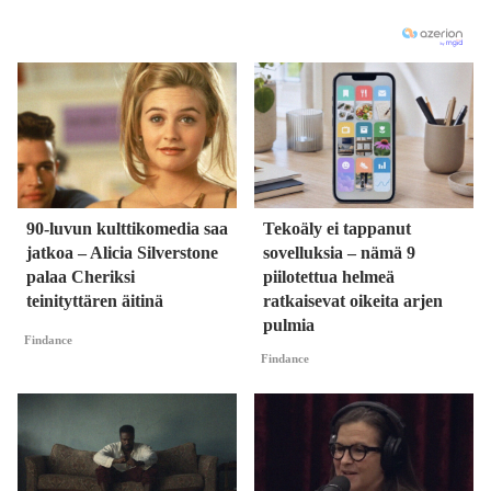
90-luvun kulttikomedia saa
Tekoäly ei tappanut
jatkoa – Alicia Silverstone
sovelluksia – nämä 9
palaa Cheriksi
piilotettua helmeä
teinityttären äitinä
ratkaisevat oikeita arjen
pulmia
Findance
Findance