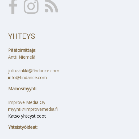
YHTEYS
Päätoimittaja:
Antti Niemelä
juttuvinkki@findance.com
info@findance.com
Mainosmyynti:
Improve Media Oy
myynti@improvemedia.fi
Katso yhteystiedot
Yhteistyöideat: