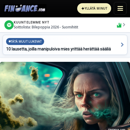
✦
YLLÄTÄ MINUT
KUUNTELEMME NYT
Soittolista: Bilepoppia 2026 - Suomihitit
TÄTÄ MUUT LUKEVAT
10 lausetta, joilla manipuloiva mies yrittää herättää sääliä
Findance.com