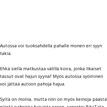
Autossa voi tuoksahdella pahalle monen eri syyn
takia.
Ehkä siellä matkustaa välillä koira, jonka likaiset
tassut ovat hajun syynä? Myös autossa syöminen
voi jättää autoon pahoja hajua.
Syitä on monia, mutta niin on myös keinoja päästä
näistä pahoista hajuista eroon, raportoi RitaTate.