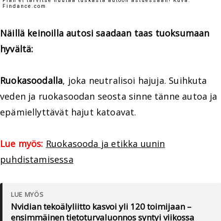
Pian ei tarvitse huutaa tuskasta autoon astuessaan! Kuva:
Findance.com
Näillä keinoilla autosi saadaan taas tuoksumaan
hyvältä:
Ruokasoodalla
, joka neutralisoi hajuja. Suihkuta
veden ja ruokasoodan seosta sinne tänne autoa ja
epämiellyttävät hajut katoavat.
Lue myös:
Ruokasooda ja etikka uunin
puhdistamisessa
LUE MYÖS
Nvidian tekoälyliitto kasvoi yli 120 toimijaan –
ensimmäinen tietoturvaluonnos syntyi viikossa