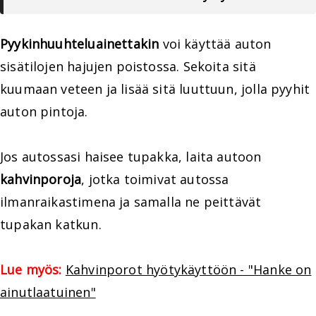
Pyykinhuuhteluainettakin
voi käyttää auton
sisätilojen hajujen poistossa. Sekoita sitä
kuumaan veteen ja lisää sitä luuttuun, jolla pyyhit
auton pintoja.
Jos autossasi haisee tupakka, laita autoon
kahvinporoja
, jotka toimivat autossa
ilmanraikastimena ja samalla ne peittävät
tupakan katkun.
Lue myös:
Kahvinporot hyötykäyttöön - "Hanke on
ainutlaatuinen"