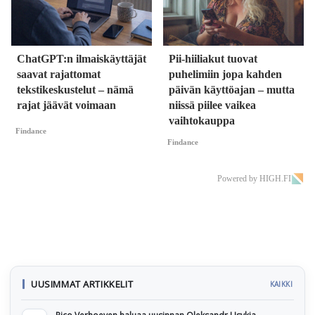
ChatGPT:n ilmaiskäyttäjät
Pii-hiiliakut tuovat
saavat rajattomat
puhelimiin jopa kahden
tekstikeskustelut – nämä
päivän käyttöajan – mutta
rajat jäävät voimaan
niissä piilee vaikea
vaihtokauppa
Findance
Findance
Powered by HIGH.FI
UUSIMMAT ARTIKKELIT
KAIKKI