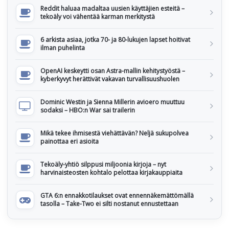
Reddit haluaa madaltaa uusien käyttäjien esteitä –
tekoäly voi vähentää karman merkitystä
6 arkista asiaa, jotka 70- ja 80-lukujen lapset hoitivat
ilman puhelinta
OpenAI keskeytti osan Astra-mallin kehitystyöstä –
kyberkyvyt herättivät vakavan turvallisuushuolen
Dominic Westin ja Sienna Millerin avioero muuttuu
sodaksi – HBO:n War sai trailerin
Mikä tekee ihmisestä viehättävän? Neljä sukupolvea
painottaa eri asioita
Tekoäly-yhtiö silppusi miljoonia kirjoja – nyt
harvinaisteosten kohtalo pelottaa kirjakauppiaita
GTA 6:n ennakkotilaukset ovat ennennäkemättömällä
tasolla – Take-Two ei silti nostanut ennustettaan