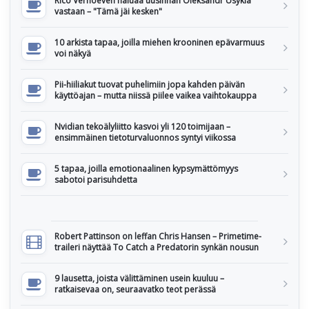
Rico Verhoeven haluaa uusinnan Oleksandr Usykia
vastaan – "Tämä jäi kesken"
10 arkista tapaa, joilla miehen krooninen epävarmuus
voi näkyä
Pii-hiiliakut tuovat puhelimiin jopa kahden päivän
käyttöajan – mutta niissä piilee vaikea vaihtokauppa
Nvidian tekoälyliitto kasvoi yli 120 toimijaan –
ensimmäinen tietoturvaluonnos syntyi viikossa
5 tapaa, joilla emotionaalinen kypsymättömyys
sabotoi parisuhdetta
Robert Pattinson on leffan Chris Hansen – Primetime-
traileri näyttää To Catch a Predatorin synkän nousun
9 lausetta, joista välittäminen usein kuuluu –
ratkaisevaa on, seuraavatko teot perässä