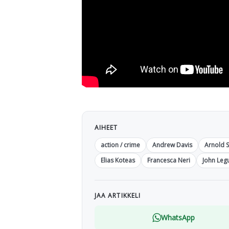
AIHEET
action / crime
Andrew Davis
Arnold 
Elias Koteas
Francesca Neri
John Leg
JAA ARTIKKELI
WhatsApp