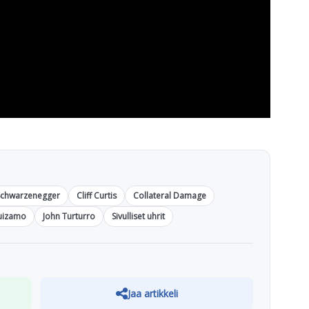
Schwarzenegger
Cliff Curtis
Collateral Damage
uizamo
John Turturro
Sivulliset uhrit
Jaa artikkeli