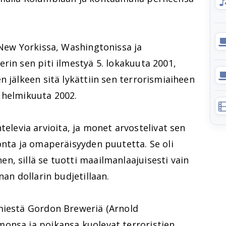
 New Yorkissa, Washingtonissa ja
rin sen piti ilmestyä 5. lokakuuta 2001,
n jälkeen sitä lykättiin sen terrorismiaiheen
8. helmikuuta 2002.
ihtelevia arvioita, ja monet arvostelivat sen
onta ja omaperäisyyden puutetta. Se oli
, sillä se tuotti maailmanlaajuisesti vain
nan dollarin budjetillaan.
miestä Gordon Breweriä (Arnold
onsa ja poikansa kuolevat terroristien