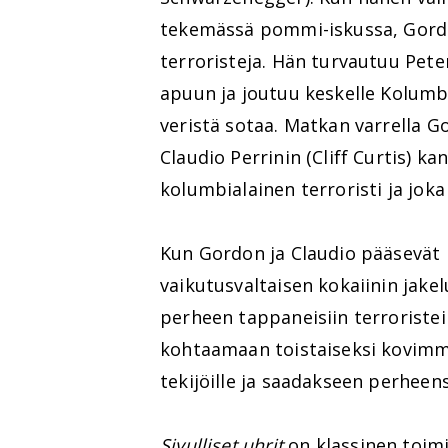
tekemässä pommi-iskussa, Gordo
terroristeja. Hän turvautuu Pete
apuun ja joutuu keskelle Kolumbi
veristä sotaa. Matkan varrella G
Claudio Perrinin (Cliff Curtis) k
kolumbialainen terroristi ja joka
Kun Gordon ja Claudio pääsevät 
vaikutusvaltaisen kokaiinin jake
perheen tappaneisiin terroristei
kohtaamaan toistaiseksi kovimm
tekijöille ja saadakseen perheen
Sivulliset uhrit
on klassinen toimin