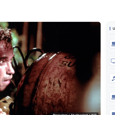
U
Moviestore / Shutterstock / AOP