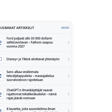
USIMMAT ARTIKKELIT
KAIKKI
Ford paljasti alle 30 000 dollarin
sähköavolavan – Fathom saapuu
vuonna 2027
Disney+ ja Tiktok aloittavat yhteistyön
Suno alkaa vesileimata
tekoälykappaleita – massajakelua
suoratoistoon rajoitetaan
ChatGPT:n ilmaiskäyttäjät saavat
rajattomat tekstikeskustelut – nämä
rajat jäävät voimaan
8 lausetta, joita suunnitelmia ilman