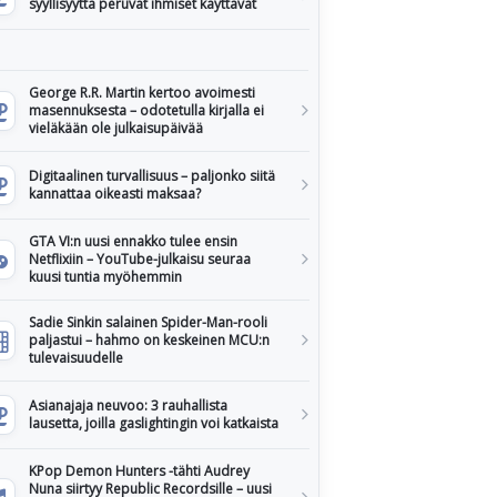
syyllisyyttä peruvat ihmiset käyttävät
George R.R. Martin kertoo avoimesti
masennuksesta – odotetulla kirjalla ei
vieläkään ole julkaisupäivää
Digitaalinen turvallisuus – paljonko siitä
kannattaa oikeasti maksaa?
GTA VI:n uusi ennakko tulee ensin
Netflixiin – YouTube-julkaisu seuraa
kuusi tuntia myöhemmin
Sadie Sinkin salainen Spider-Man-rooli
paljastui – hahmo on keskeinen MCU:n
tulevaisuudelle
Asianajaja neuvoo: 3 rauhallista
lausetta, joilla gaslightingin voi katkaista
KPop Demon Hunters -tähti Audrey
Nuna siirtyy Republic Recordsille – uusi