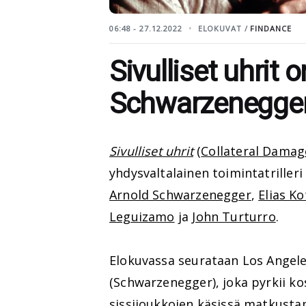
06:48 - 27.12.2022
ELOKUVAT /
FINDANCE
Sivulliset uhrit o
Schwarzenegger
Sivulliset uhrit
(
Collateral Damag
yhdysvaltalainen toimintatriller
Arnold Schwarzenegger
,
Elias K
Leguizamo
ja
John Turturro
.
Elokuvassa seurataan Los Angel
(Schwarzenegger), joka pyrkii 
sissijoukkojen käsissä matkust