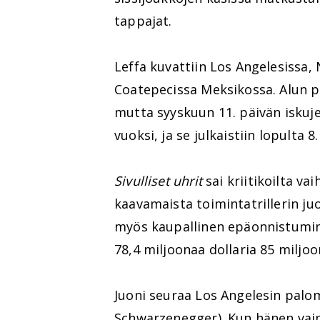
tappajat.
Leffa kuvattiin Los Angelesissa,
Coatepecissa Meksikossa. Alun pe
mutta syyskuun 11. päivän iskuje
vuoksi, ja se julkaistiin lopulta 
Sivulliset uhrit
sai kriitikoilta va
kaavamaista toimintatrillerin ju
myös kaupallinen epäonnistuminen
78,4 miljoonaa dollaria 85 miljoo
Juoni seuraa Los Angelesin palo
Schwarzenegger). Kun hänen vaim