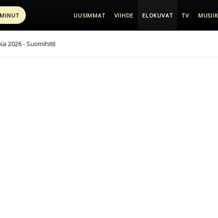
 MINUT
UUSIMMAT
VIIHDE
ELOKUVAT
TV
MUSIIK
pia 2026 - Suomihitit