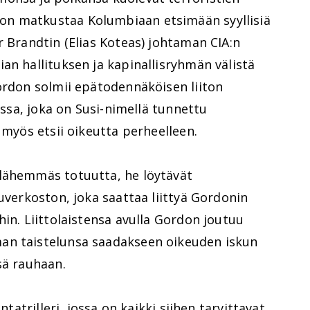
n matkustaa Kolumbiaan etsimään syyllisiä
r Brandtin (Elias Koteas) johtaman CIA:n
an hallituksen ja kapinallisryhmän välistä
ordon solmii epätodennäköisen liiton
anssa, joka on Susi-nimellä tunnettu
 myös etsii oikeutta perheelleen.
lähemmäs totuutta, he löytävät
luverkoston, joka saattaa liittyä Gordonin
hin. Liittolaistensa avulla Gordon joutuu
an taistelunsa saadakseen oikeuden iskun
sä rauhaan.
tatrilleri, jossa on kaikki siihen tarvittavat