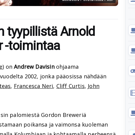
n tyypillistä Arnold
 -toimintaa
e
) on
Andrew Davisin
ohjaama
i vuodelta 2002, jonka pääosissa nähdään
oteas
,
Francesca Neri
,
Cliff Curtis
,
John
esin palomiestä Gordon Breweriä
kostamaan poikansa ja vaimonsa kuoleman
amalla Kolumbiaan ja kohtaamalla perheensä