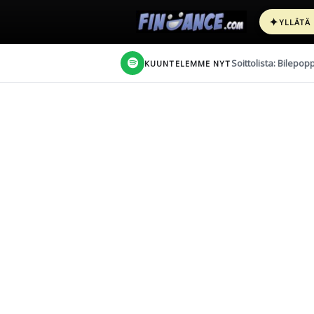
✦
YLLÄTÄ
Soittolista: Bilepop
KUUNTELEMME NYT