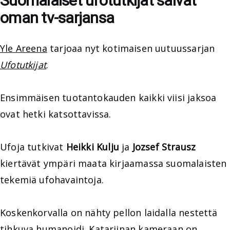
Suomalaiset ufotutkijat saivat
oman tv-sarjansa
Yle Areena
tarjoaa nyt kotimaisen uutuussarjan
Ufotutkijat
.
Ensimmäisen tuotantokauden kaikki viisi jaksoa
ovat hetki katsottavissa.
Ufoja tutkivat
Heikki Kulju
ja
Jozsef Strausz
kiertävät ympäri maata kirjaamassa suomalaisten
tekemiä ufohavaintoja.
Koskenkorvalla on nähty pellon laidalla nestettä
tihkuva humanoidi. Katariinan kameraan on