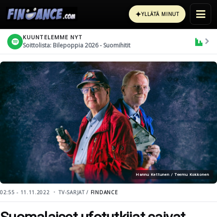
✦
YLLÄTÄ MINUT
KUUNTELEMME NYT
Soittolista: Bilepoppia 2026 - Suomihitit
Hannu Kettunen / Teemu Kokkonen
02:55 - 11.11.2022
TV-SARJAT /
FINDANCE