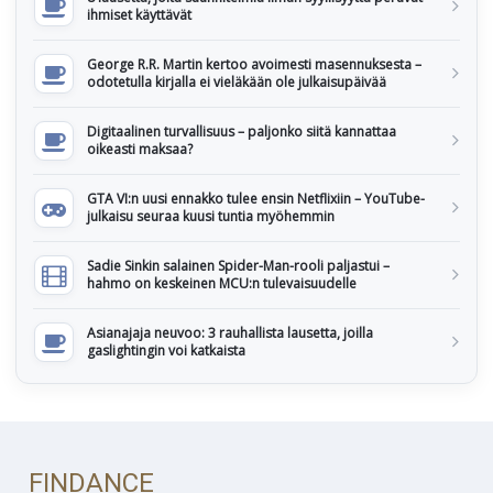
ihmiset käyttävät
George R.R. Martin kertoo avoimesti masennuksesta –
odotetulla kirjalla ei vieläkään ole julkaisupäivää
Digitaalinen turvallisuus – paljonko siitä kannattaa
oikeasti maksaa?
GTA VI:n uusi ennakko tulee ensin Netflixiin – YouTube-
julkaisu seuraa kuusi tuntia myöhemmin
Sadie Sinkin salainen Spider-Man-rooli paljastui –
hahmo on keskeinen MCU:n tulevaisuudelle
Asianajaja neuvoo: 3 rauhallista lausetta, joilla
gaslightingin voi katkaista
FINDANCE