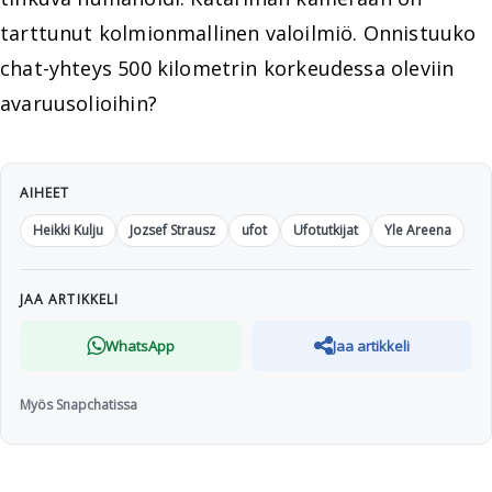
tarttunut kolmionmallinen valoilmiö. Onnistuuko
chat-yhteys 500 kilometrin korkeudessa oleviin
avaruusolioihin?
AIHEET
Heikki Kulju
Jozsef Strausz
ufot
Ufotutkijat
Yle Areena
JAA ARTIKKELI
WhatsApp
Jaa artikkeli
Myös Snapchatissa