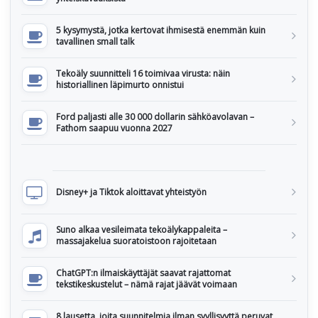
5 kysymystä, jotka kertovat ihmisestä enemmän kuin
tavallinen small talk
Tekoäly suunnitteli 16 toimivaa virusta: näin
historiallinen läpimurto onnistui
Ford paljasti alle 30 000 dollarin sähköavolavan –
Fathom saapuu vuonna 2027
Disney+ ja Tiktok aloittavat yhteistyön
Suno alkaa vesileimata tekoälykappaleita –
massajakelua suoratoistoon rajoitetaan
ChatGPT:n ilmaiskäyttäjät saavat rajattomat
tekstikeskustelut – nämä rajat jäävät voimaan
8 lausetta, joita suunnitelmia ilman syyllisyyttä peruvat