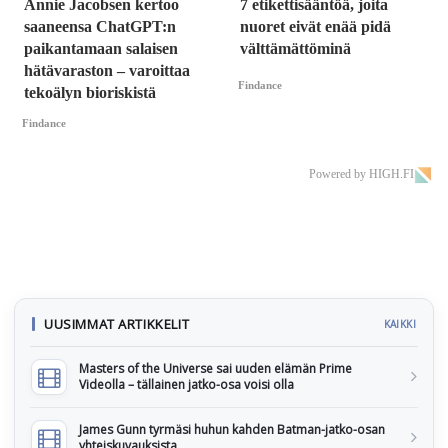
Annie Jacobsen kertoo
7 etikettisääntöä, joita
saaneensa ChatGPT:n
nuoret eivät enää pidä
paikantamaan salaisen
välttämättöminä
hätävaraston – varoittaa
Findance
tekoälyn bioriskistä
Findance
Powered by HIGH.FI
UUSIMMAT ARTIKKELIT
KAIKKI
Masters of the Universe sai uuden elämän Prime
Videolla – tällainen jatko-osa voisi olla
James Gunn tyrmäsi huhun kahden Batman-jatko-osan
yhteiskuvauksista