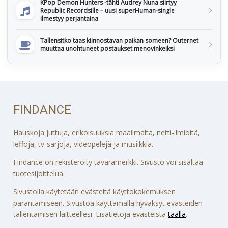
KPop Demon Hunters -tähti Audrey Nuna siirtyy
Republic Recordsille – uusi superHuman-single
ilmestyy perjantaina
Tallensitko taas kiinnostavan paikan someen? Outernet
muuttaa unohtuneet postaukset menovinkeiksi
FINDANCE
Hauskoja juttuja, erikoisuuksia maailmalta, netti-ilmiöitä,
leffoja, tv-sarjoja, videopelejä ja musiikkia.
Findance on rekisteröity tavaramerkki. Sivusto voi sisältää
tuotesijoittelua.
Sivustolla käytetään evästeitä käyttökokemuksen
parantamiseen. Sivustoa käyttämällä hyväksyt evästeiden
tallentamisen laitteellesi. Lisätietoja evästeistä
täällä
.