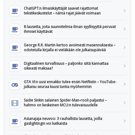
ChatGPT:n ilmaiskäyttäjät saavat rajattomat
tekstikeskustelut – nämä rajat jäävät voimaan
8 lausetta, joita suunnitelmia ilman syyllisyyttä peruvat
ihmiset käyttävät
George R.R. Martin kertoo avoimesti masennuksesta –
odotetulla kirjalla ei vieläkään ole julkaisupäivää
Digitaalinen turvallisuus – paljonko siitä kannattaa
oikeasti maksaa?
GTA VI:n uusi ennakko tulee ensin Netflixiin – YouTube-
julkaisu seuraa kuusi tuntia myöhemmin
Sadie Sinkin salainen Spider-Man-rooli paljastui –
hahmo on keskeinen MCU:n tulevaisuudelle
Asianajaja neuvoo: 3 rauhallista lausetta, joilla
gaslightingin voi katkaista