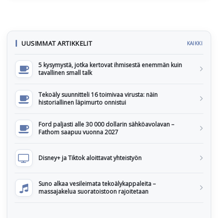
UUSIMMAT ARTIKKELIT
KAIKKI
5 kysymystä, jotka kertovat ihmisestä enemmän kuin
tavallinen small talk
Tekoäly suunnitteli 16 toimivaa virusta: näin
historiallinen läpimurto onnistui
Ford paljasti alle 30 000 dollarin sähköavolavan –
Fathom saapuu vuonna 2027
Disney+ ja Tiktok aloittavat yhteistyön
Suno alkaa vesileimata tekoälykappaleita –
massajakelua suoratoistoon rajoitetaan