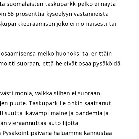
ttä suomalaisten taskuparkkipelko ei näytä
in 58 prosenttia kyseelyyn vastanneista
askuparkkeeraamisen joko erinomaisesti tai
osaamisensa melko huonoksi tai erittäin
lmoitti suoraan, että he eivät osaa pysäköidä
västi monia, vaikka siihen ei suoraan
ojen puute. Taskuparkille onkin saattanut
lisuutta ikävämpi maine ja pandemia ja
än vieraannuttaa autoilijoita
tä Pysäköintipäivänä haluamme kannustaa