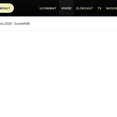
 MINUT
UUSIMMAT
VIIHDE
ELOKUVAT
TV
MUSIIK
pia 2026 - Suomihitit