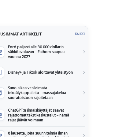
USIMMAT ARTIKKELIT
KAIKKI
Ford paljasti alle 30 000 dollarin
sähköavolavan – Fathom saapuu
vuonna 2027
Disney+ ja Tiktok aloittavat yhteistyön
Suno alkaa vesileimata
tekoälykappaleita – massajakelua
suoratoistoon rajoitetaan
ChatGPT:n ilmaiskäyttäjät saavat
rajattomat tekstikeskustelut – nämä
rajat jäävät voimaan
8 lausetta, joita suunnitelmia ilman