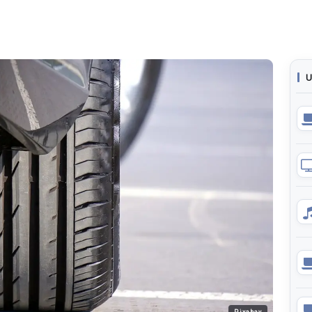
U
Pixabay