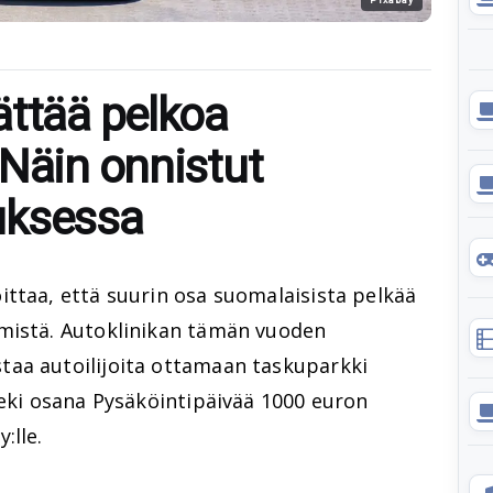
ättää pelkoa
 Näin onnistut
uksessa
ittaa, että suurin osa suomalaisista pelkää
mistä. Autoklinikan tämän vuoden
aa autoilijoita ottamaan taskuparkki
teki osana Pysäköintipäivää 1000 euron
:lle.