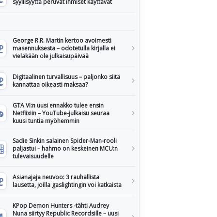
syyllisyyttä peruvat ihmiset käyttävät
George R.R. Martin kertoo avoimesti
masennuksesta – odotetulla kirjalla ei
vieläkään ole julkaisupäivää
Digitaalinen turvallisuus – paljonko siitä
kannattaa oikeasti maksaa?
GTA VI:n uusi ennakko tulee ensin
Netflixiin – YouTube-julkaisu seuraa
kuusi tuntia myöhemmin
Sadie Sinkin salainen Spider-Man-rooli
paljastui – hahmo on keskeinen MCU:n
tulevaisuudelle
Asianajaja neuvoo: 3 rauhallista
lausetta, joilla gaslightingin voi katkaista
KPop Demon Hunters -tähti Audrey
Nuna siirtyy Republic Recordsille – uusi