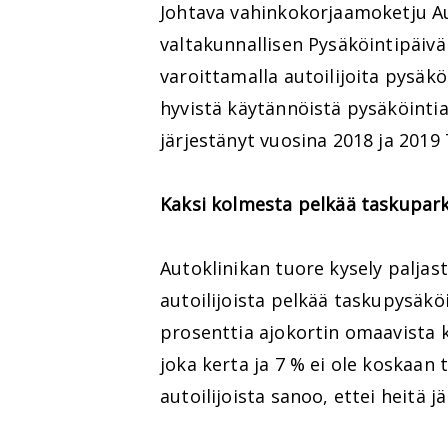
Johtava vahinkokorjaamoketju Aut
valtakunnallisen Pysäköintipäivä
varoittamalla autoilijoita pysäk
hyvistä käytännöistä pysäköintia
järjestänyt vuosina 2018 ja 2019
Kaksi kolmesta pelkää taskupar
Autoklinikan tuore kysely paljas
autoilijoista pelkää taskupysäkö
prosenttia ajokortin omaavista
joka kerta ja 7 % ei ole koskaan
autoilijoista sanoo, ettei heitä j