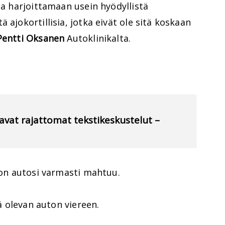
ja harjoittamaan usein hyödyllistä
 ajokortillisia, jotka eivät ole sitä koskaan
Pentti Oksanen
Autoklinikalta.
avat rajattomat tekstikeskustelut –
ohon autosi varmasti mahtuu.
sä olevan auton viereen.