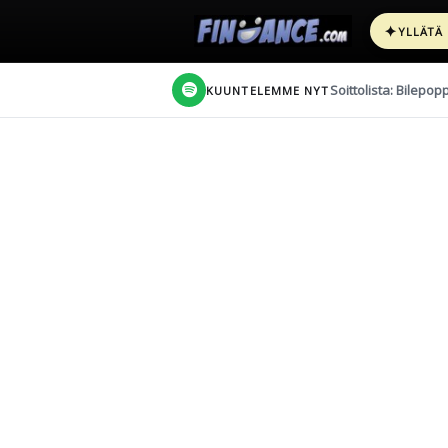
✦
YLLÄTÄ
Soittolista: Bilepop
KUUNTELEMME NYT