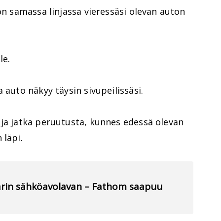
 on samassa linjassa vieressäsi olevan auton
le.
 auto näkyy täysin sivupeilissäsi.
 ja jatka peruutusta, kunnes edessä olevan
 läpi.
llarin sähköavolavan – Fathom saapuu