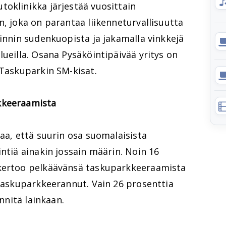
oklinikka järjestää vuosittain
n, joka on parantaa liikenneturvallisuutta
öinnin sudenkuopista ja jakamalla vinkkejä
lueilla. Osana Pysäköintipäivää yritys on
 Taskuparkin SM-kisat.
kkeeraamista
taa, että suurin osa suomalaisista
intiä ainakin jossain määrin. Noin 16
 kertoo pelkäävänsä taskuparkkeeraamista
 taskuparkkeerannut. Vain 26 prosenttia
ännitä lainkaan.