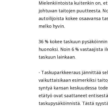
Mielenkiintoista kuitenkin on, e
johtuvan taitojen puutteesta. No
autoilijoista kokee osaavansa t
melko hyvin.
36 % kokee taskuun pysäköinnin 
huonoksi. Noin 6 % vastaajista i
taskuun lainkaan.
- Taskuparkkeeraus jännittää sel
vaikuttaisikaan esimerkiksi tait
syntyä kansan keskuudessa todel
etätyö ovat saattaneet entisestä
taskupysäköinnistä. Tästä syys