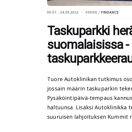
09:01 - 24.09.2022
VIIHDE /
FINDANCE
Taskuparkki her
suomalaisissa -
taskuparkkeera
Tuore Autoklinikan tutkimus oso
jossain määrin taskuparkin teke
Pysäköintipäivä-tempaus kannust
haltuunsa. Lisäksi Autoklinikka 
suuruisen lahjoituksen Kummit ry