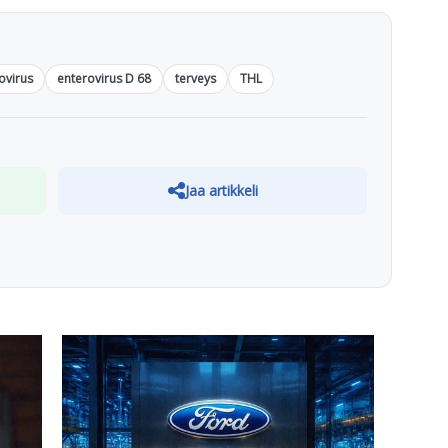
ovirus
enterovirus D 68
terveys
THL
Jaa artikkeli