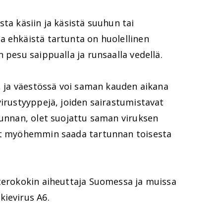
ta käsiin ja käsistä suuhun tai
a ehkäistä tartunta on huolellinen
 pesu saippualla ja runsaalla vedellä.
ä, ja väestössä voi saman kauden aikana
virustyyppejä, joiden sairastumistavat
tunnan, olet suojattu saman viruksen
oit myöhemmin saada tartunnan toisesta
nterokokin aiheuttaja Suomessa ja muissa
kievirus A6.