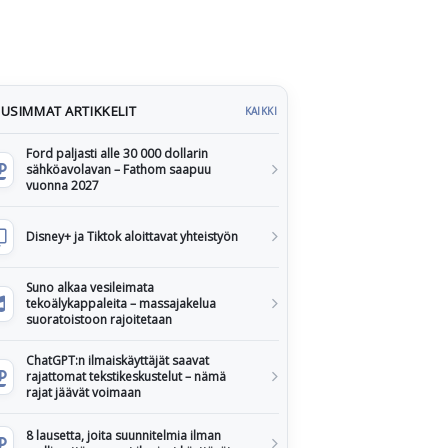
USIMMAT ARTIKKELIT
KAIKKI
Ford paljasti alle 30 000 dollarin
sähköavolavan – Fathom saapuu
vuonna 2027
Disney+ ja Tiktok aloittavat yhteistyön
Suno alkaa vesileimata
tekoälykappaleita – massajakelua
suoratoistoon rajoitetaan
ChatGPT:n ilmaiskäyttäjät saavat
rajattomat tekstikeskustelut – nämä
rajat jäävät voimaan
8 lausetta, joita suunnitelmia ilman