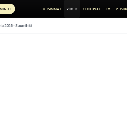
 MINUT
UUSIMMAT
VIIHDE
ELOKUVAT
TV
MUSIIK
pia 2026 - Suomihitit