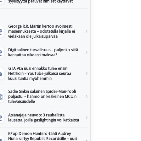
syyllisyyttä peruvat ihmiset käyttävät
George R.R. Martin kertoo avoimesti
masennuksesta – odotetulla kirjalla ei
vieläkään ole julkaisupäivää
Digitaalinen turvallisuus – paljonko siitä
kannattaa oikeasti maksaa?
GTA VI:n uusi ennakko tulee ensin
Netflixiin – YouTube-julkaisu seuraa
kuusi tuntia myöhemmin
Sadie Sinkin salainen Spider-Man-rooli
paljastui – hahmo on keskeinen MCU:n
tulevaisuudelle
Asianajaja neuvoo: 3 rauhallista
lausetta, joilla gaslightingin voi katkaista
KPop Demon Hunters -tähti Audrey
Nuna siirtyy Republic Recordsille – uusi