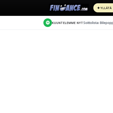
✦
YLLÄTÄ
Soittolista: Bilepop
KUUNTELEMME NYT