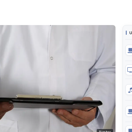
U
Pixabay