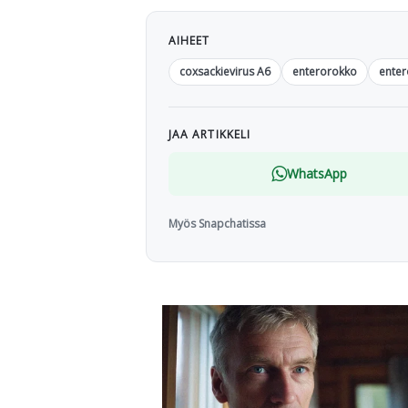
AIHEET
coxsackievirus A6
enterorokko
enter
JAA ARTIKKELI
WhatsApp
Myös Snapchatissa