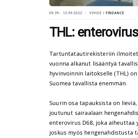
09:39 - 13.09.2022
VIIHDE /
FINDANCE
THL: enterovirus
Tartuntatautirekisteriin ilmoit
vuonna alkanut lisääntyä tavalli
hyvinvoinnin laitokselle (THL) o
Suomea tavallista enemmän.
Suurin osa tapauksista on lieviä
joutunut sairaalaan hengenahdist
enterovirus D68, joka aiheuttaa y
joskus myös hengenahdistusta t