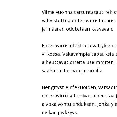
Viime vuonna tartuntatautirekist
vahvistettua enterovirustapaust
ja määrän odotetaan kasvavan.
Enterovirusinfektiot ovat yleensä
viikossa. Vakavampia tapauksia e
aiheuttavat oireita useimmiten l
saada tartunnan ja oireilla.
Hengitystieinfektioiden, vatsaoir
enterovirukset voivat aiheuttaa
aivokalvontulehduksen, jonka yle
niskan jäykkyys.