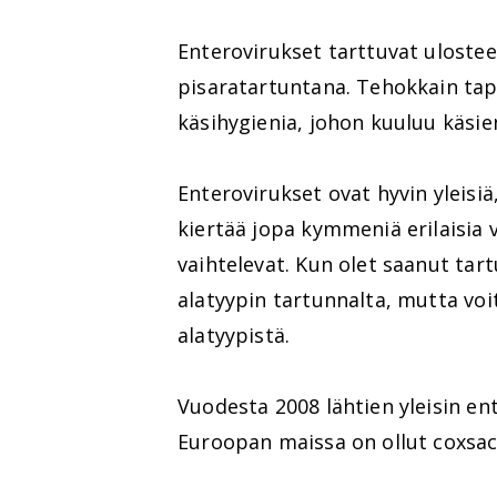
Enterovirukset tarttuvat ulostees
pisaratartuntana. Tehokkain tap
käsihygienia, johon kuuluu käsien
Enterovirukset ovat hyvin yleisi
kiertää jopa kymmeniä erilaisia 
vaihtelevat. Kun olet saanut tar
alatyypin tartunnalta, mutta v
alatyypistä.
Vuodesta 2008 lähtien yleisin e
Euroopan maissa on ollut coxsac