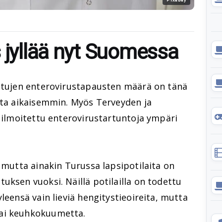
 jyllää nyt Suomessa
ettujen enterovirustapausten määrä on tänä
sta aikaisemmin. Myös Terveyden ja
n ilmoitettu enterovirustartuntoja ympäri
, mutta ainakin Turussa lapsipotilaita on
uksen vuoksi. Näillä potilailla on todettu
leensä vain lieviä hengitystieoireita, mutta
ai keuhkokuumetta.