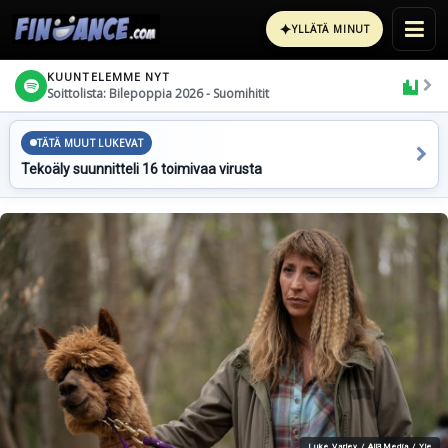
✦
YLLÄTÄ MINUT
KUUNTELEMME NYT
Soittolista: Bilepoppia 2026 - Suomihitit
TÄTÄ MUUT LUKEVAT
Tekoäly suunnitteli 16 toimivaa virusta
Luke Varley / All3Media / Yle