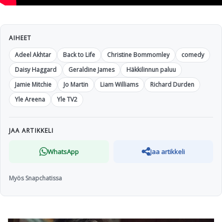
AIHEET
Adeel Akhtar
Back to Life
Christine Bommomley
comedy
Daisy Haggard
Geraldine James
Häkkilinnun paluu
Jamie Mitchie
Jo Martin
Liam Williams
Richard Durden
Yle Areena
Yle TV2
JAA ARTIKKELI
WhatsApp
Jaa artikkeli
Myös Snapchatissa