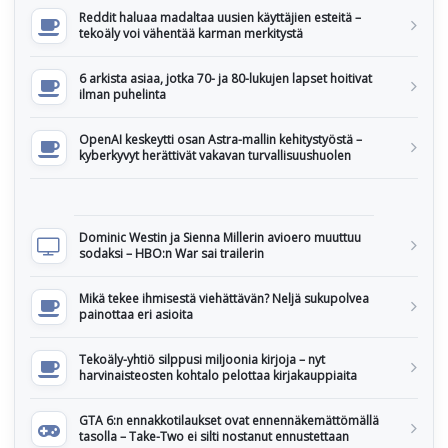
Reddit haluaa madaltaa uusien käyttäjien esteitä –
tekoäly voi vähentää karman merkitystä
6 arkista asiaa, jotka 70- ja 80-lukujen lapset hoitivat
ilman puhelinta
OpenAI keskeytti osan Astra-mallin kehitystyöstä –
kyberkyvyt herättivät vakavan turvallisuushuolen
Dominic Westin ja Sienna Millerin avioero muuttuu
sodaksi – HBO:n War sai trailerin
Mikä tekee ihmisestä viehättävän? Neljä sukupolvea
painottaa eri asioita
Tekoäly-yhtiö silppusi miljoonia kirjoja – nyt
harvinaisteosten kohtalo pelottaa kirjakauppiaita
GTA 6:n ennakkotilaukset ovat ennennäkemättömällä
tasolla – Take-Two ei silti nostanut ennustettaan