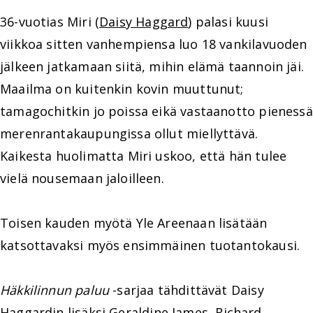
36-vuotias Miri (
Daisy Haggard
) palasi kuusi
viikkoa sitten vanhempiensa luo 18 vankilavuoden
jälkeen jatkamaan siitä, mihin elämä taannoin jäi.
Maailma on kuitenkin kovin muuttunut;
tamagochitkin jo poissa eikä vastaanotto pienessä
merenrantakaupungissa ollut miellyttävä.
Kaikesta huolimatta Miri uskoo, että hän tulee
vielä nousemaan jaloilleen.
Toisen kauden myötä Yle Areenaan lisätään
katsottavaksi myös ensimmäinen tuotantokausi.
Häkkilinnun paluu
-sarjaa tähdittävät Daisy
Haggardin lisäksi
Geraldine James
,
Richard