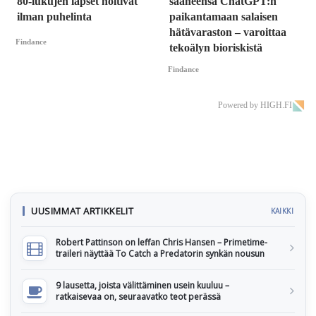
80-lukujen lapset hoitivat
saaneensa ChatGPT:n
ilman puhelinta
paikantamaan salaisen
hätävaraston – varoittaa
Findance
tekoälyn bioriskistä
Findance
Powered by HIGH.FI
UUSIMMAT ARTIKKELIT
KAIKKI
Robert Pattinson on leffan Chris Hansen – Primetime-
traileri näyttää To Catch a Predatorin synkän nousun
9 lausetta, joista välittäminen usein kuuluu –
ratkaisevaa on, seuraavatko teot perässä