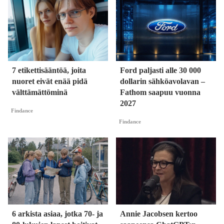
7 etikettisääntöä, joita
Ford paljasti alle 30 000
nuoret eivät enää pidä
dollarin sähköavolavan –
välttämättöminä
Fathom saapuu vuonna
2027
Findance
Findance
6 arkista asiaa, jotka 70- ja
Annie Jacobsen kertoo