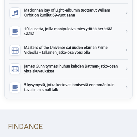
Madonnan Ray of Light -albumin tuottanut William
Orbit on kuollut 69-vuotiaana
10 lausetta, joilla manipuloiva mies yrittää herättää
sääliä
Masters of the Universe sai uuden elämän Prime
Videolla – tällainen jatko-osa voisi olla
James Gunn tyrmäsi huhun kahden Batman-jatko-osan
yhteiskuvauksista
5 kysymystä, jotka kertovat ihmisestä enemmän kuin
tavallinen small talk
FINDANCE