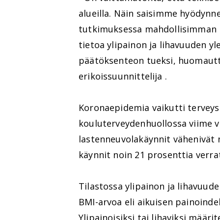
alueilla. Näin saisimme hyödynnet
tutkimuksessa mahdollisimman hy
tietoa ylipainon ja lihavuuden yl
päätöksenteon tueksi, huomaut
erikoissuunnittelija .
Koronaepidemia vaikutti terveys
kouluterveydenhuollossa viime 
lastenneuvolakäynnit vähenivät 
käynnit noin 21 prosenttia verr
Tilastossa ylipainon ja lihavuude
BMI-arvoa eli aikuisen painoinde
Ylipainoisiksi tai lihaviksi määri