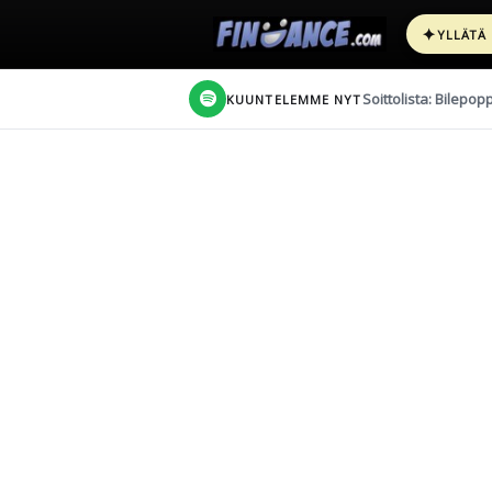
✦
YLLÄTÄ
Soittolista: Bilepop
KUUNTELEMME NYT