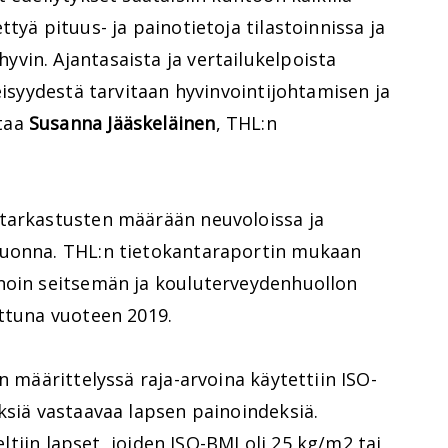
tyä pituus- ja painotietoja tilastoinnissa ja
vin. Ajantasaista ja vertailukelpoista
eisyydestä tarvitaan hyvinvointijohtamisen ja
taa
Susanna Jääskeläinen
, THL:n
tarkastusten määrään neuvoloissa ja
vuonna. THL:n tietokantaraportin mukaan
noin seitsemän ja kouluterveydenhuollon
attuna vuoteen 2019.
n määrittelyssä raja-arvoina käytettiin ISO-
ksiä vastaavaa lapsen painoindeksiä.
teltiin lapset, joiden ISO-BMI oli 25 kg/m2 tai