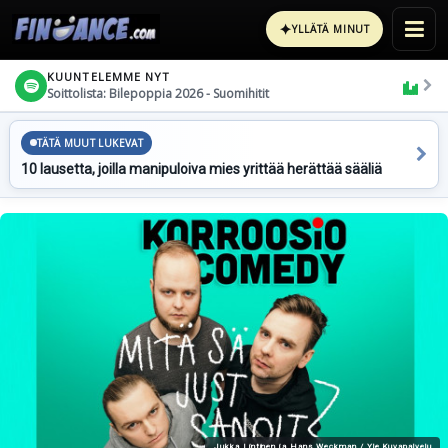
✦
YLLÄTÄ MINUT
KUUNTELEMME NYT
Soittolista: Bilepoppia 2026 - Suomihitit
TÄTÄ MUUT LUKEVAT
10 lausetta, joilla manipuloiva mies yrittää herättää sääliä
Jukka Lintinen ja Hans Weckman / Yle Kuvapalvelu