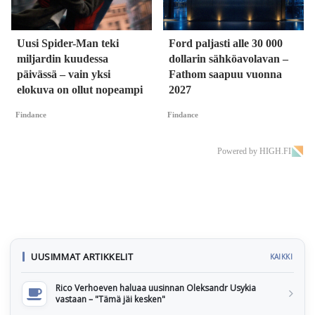
Uusi Spider-Man teki
Ford paljasti alle 30 000
miljardin kuudessa
dollarin sähköavolavan –
päivässä – vain yksi
Fathom saapuu vuonna
elokuva on ollut nopeampi
2027
Findance
Findance
Powered by HIGH.FI
UUSIMMAT ARTIKKELIT
KAIKKI
Rico Verhoeven haluaa uusinnan Oleksandr Usykia
vastaan – "Tämä jäi kesken"