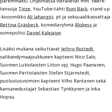
paremmaksi. Ohjelmassa vierailevat mm. twerk-
tanssija
Tinze
, YouTube-tähti
Roni Bäck
, stand up
-kooomikko
Ali Jahangiri
, pt ja seksuaalikasvattaja
Bettina Gräsbeck
, komediaryhmä
Blokess
ja
somepoliisi
Daniel Kalejaiye
.
Lisäksi mukana vaikuttavat
Jethro Rostedt
,
salibandymaajoukkueen kapteeni Nico Salo,
Suomen Lukiolaisten Liiton vpj. Hugo Paananen,
Suomen Partiolaisten Stefan Stjärnstedt,
puolustusvoimien kapteeni Vilho Rantanen sekä
kansanedustajat Sebastian Tynkkynen ja Inka
Hopsu.