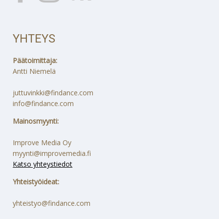
YHTEYS
Päätoimittaja:
Antti Niemelä
juttuvinkki@findance.com
info@findance.com
Mainosmyynti:
Improve Media Oy
myynti@improvemedia.fi
Katso yhteystiedot
Yhteistyöideat:
yhteistyo@findance.com