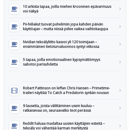
10 arkista tapaa, joilla miehen krooninen epävarmuus
voi näkyä
Pii-hiiliakut tuovat puhelimiin jopa kahden päivän
käyttöajan – mutta niissä piilee vaikea vaihtokauppa
Nvidian tekoälyliitto kasvoi yli 120 toimijaan –
ensimmäinen tietoturvaluonnos syntyi viikossa
5 tapaa, joilla emotionaalinen kypsymättömyys
sabotoi parisuhdetta
Robert Pattinson on leffan Chris Hansen – Primetime-
traileri näyttää To Catch a Predatorin synkän nousun
9 lausetta, joista välittäminen usein kuuluu –
ratkaisevaa on, seuraavatko teot perässä
Reddit haluaa madaltaa uusien käyttäjien esteitä –
tekoäly voi vähentää karman merkitystä