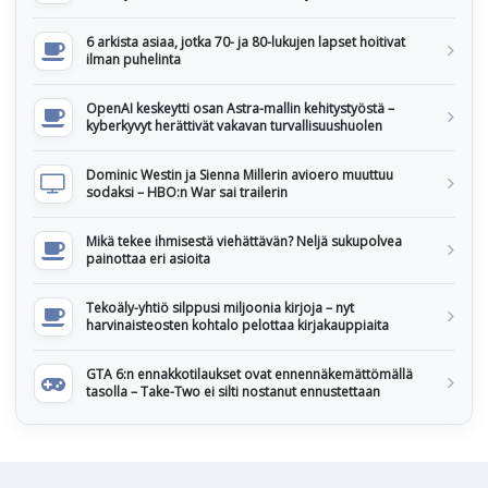
6 arkista asiaa, jotka 70- ja 80-lukujen lapset hoitivat
ilman puhelinta
OpenAI keskeytti osan Astra-mallin kehitystyöstä –
kyberkyvyt herättivät vakavan turvallisuushuolen
Dominic Westin ja Sienna Millerin avioero muuttuu
sodaksi – HBO:n War sai trailerin
Mikä tekee ihmisestä viehättävän? Neljä sukupolvea
painottaa eri asioita
Tekoäly-yhtiö silppusi miljoonia kirjoja – nyt
harvinaisteosten kohtalo pelottaa kirjakauppiaita
GTA 6:n ennakkotilaukset ovat ennennäkemättömällä
tasolla – Take-Two ei silti nostanut ennustettaan