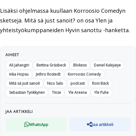
Lisäksi ohjelmassa kuullaan Korroosio Comedyn
sketsejä. Mitä sä just sanoit? on osa Ylen ja
yhteistyökumppaneiden Hyvin sanottu -hanketta.
AIHEET
Ali Jahangiri
Bettina Gräsbeck
Blokess
Daniel Kalejaiye
Inka Hopsu
Jethro Rostedt
Korroosio Comedy
Mitä sä just sanoit
Nico Salo
podcast
Roni Bäck
Sebastian Tynkkynen
Tinze
Yle Areena
Yle Puhe
JAA ARTIKKELI
WhatsApp
Jaa artikkeli